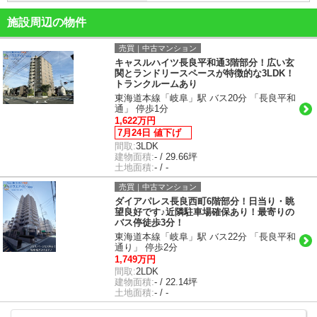
施設周辺の物件
売買｜中古マンション
キャスルハイツ長良平和通3階部分！広い玄
関とランドリースペースが特徴的な3LDK！
トランクルームあり
東海道本線「岐阜」駅 バス20分 「長良平和
通」 停歩1分
1,622万円
7月24日 値下げ
間取:
3LDK
建物面積:
- / 29.66坪
土地面積:
- / -
売買｜中古マンション
ダイアパレス長良西町6階部分！日当り・眺
望良好です♪近隣駐車場確保あり！最寄りの
バス停徒歩3分！
東海道本線「岐阜」駅 バス22分 「長良平和
通り」 停歩2分
1,749万円
間取:
2LDK
建物面積:
- / 22.14坪
土地面積:
- / -