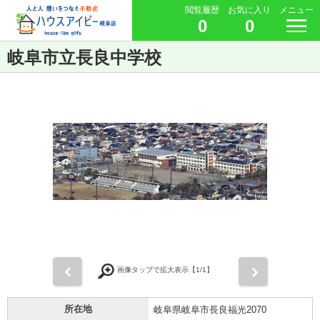
閲覧履歴
お気に入り
メニュー
0
0
岐阜市立長良中学校
前
次
画像タップで拡大表示【
1
/1】
所在地
岐阜県岐阜市長良福光2070