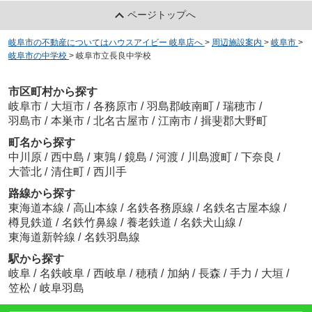
ページトップへ
岐阜市の不動産についてはハウスアイビー 岐阜店へ
>
周辺施設案内
>
岐阜市
>
岐阜市の中学校
>
岐阜市立長良中学校
市区町村から探す
岐阜市
/
大垣市
/
各務原市
/
羽島郡岐南町
/
瑞穂市
/
羽島市
/
本巣市
/
北名古屋市
/
江南市
/
揖斐郡大野町
町名から探す
中川原
/
西中島
/
東鶉
/
鏡島
/
河渡
/
川島渡町
/
下奈良
/
大菅北
/
清住町
/
西川手
路線から探す
東海道本線
/
高山本線
/
名鉄各務原線
/
名鉄名古屋本線
/
樽見鉄道
/
名鉄竹鼻線
/
養老鉄道
/
名鉄犬山線
/
東海道新幹線
/
名鉄羽島線
駅から探す
岐阜
/
名鉄岐阜
/
西岐阜
/
穂積
/
加納
/
長森
/
手力
/
大垣
/
笠松
/
岐阜羽島