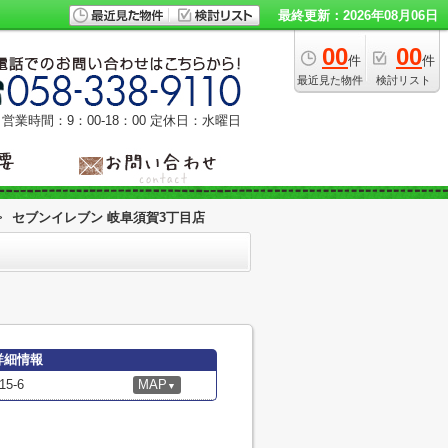
最終更新：2026年08月06日
00
00
件
件
最近見た物件
検討リスト
営業時間：9：00‐18：00
定休日：水曜日
>
セブンイレブン 岐阜須賀3丁目店
詳細情報
5-6
MAP
▼