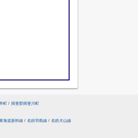
井町
/
揖斐郡揖斐川町
東海道新幹線
/
名鉄羽島線
/
名鉄犬山線