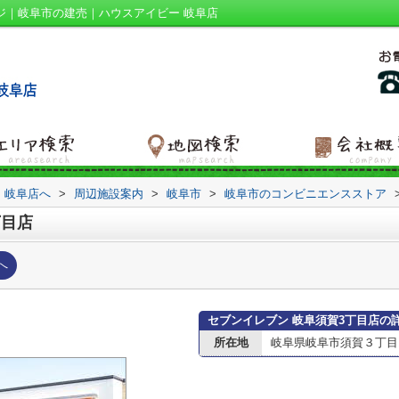
ジ｜岐阜市の建売｜ハウスアイビー 岐阜店
 岐阜店へ
>
周辺施設案内
>
岐阜市
>
岐阜市のコンビニエンスストア
丁目店
へ
セブンイレブン 岐阜須賀3丁目店の
所在地
岐阜県岐阜市須賀３丁目1