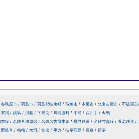
各務原市
/
羽島市
/
羽島郡岐南町
/
瑞穂市
/
本巣市
/
北名古屋市
/
不破郡垂
東鶉
/
鏡島
/
河渡
/
下奈良
/
川島渡町
/
平島
/
西川手
/
今嶺
山本線
/
名鉄各務原線
/
名鉄名古屋本線
/
樽見鉄道
/
名鉄竹鼻線
/
養老鉄道
/
西岐阜
/
穂積
/
大垣
/
笠松
/
手力
/
岐阜羽島
/
長森
/
揖斐