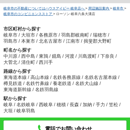
岐阜市の不動産についてはハウスアイビー 岐阜店へ
>
周辺施設案内
>
岐阜市
>
岐阜市のコンビニエンスストア
>
ローソン 岐阜六条大溝店
市区町村から探す
岐阜市
/
大垣市
/
各務原市
/
羽島郡岐南町
/
瑞穂市
/
羽島市
/
本巣市
/
北名古屋市
/
江南市
/
揖斐郡大野町
町名から探す
中川原
/
西中島
/
東鶉
/
鏡島
/
河渡
/
川島渡町
/
下奈良
/
大菅北
/
清住町
/
西川手
路線から探す
東海道本線
/
高山本線
/
名鉄各務原線
/
名鉄名古屋本線
/
樽見鉄道
/
名鉄竹鼻線
/
養老鉄道
/
名鉄犬山線
/
東海道新幹線
/
名鉄羽島線
駅から探す
岐阜
/
名鉄岐阜
/
西岐阜
/
穂積
/
長森
/
加納
/
手力
/
笠松
/
大垣
/
岐阜羽島
電話でお問い合わせ