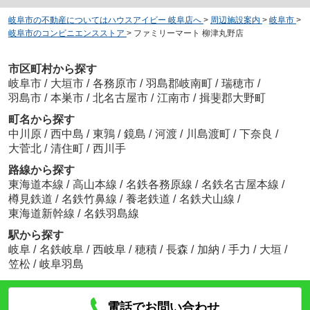
岐阜市の不動産についてはハウスアイビー 岐阜店へ
>
周辺施設案内
>
岐阜市
>
岐阜市のコンビニエンスストア
>
ファミリーマート 柳津丸野店
市区町村から探す
岐阜市
/
大垣市
/
各務原市
/
羽島郡岐南町
/
瑞穂市
/
羽島市
/
本巣市
/
北名古屋市
/
江南市
/
揖斐郡大野町
町名から探す
中川原
/
西中島
/
東鶉
/
鏡島
/
河渡
/
川島渡町
/
下奈良
/
大菅北
/
清住町
/
西川手
路線から探す
東海道本線
/
高山本線
/
名鉄各務原線
/
名鉄名古屋本線
/
樽見鉄道
/
名鉄竹鼻線
/
養老鉄道
/
名鉄犬山線
/
東海道新幹線
/
名鉄羽島線
駅から探す
岐阜
/
名鉄岐阜
/
西岐阜
/
穂積
/
長森
/
加納
/
手力
/
大垣
/
笠松
/
岐阜羽島
電話でお問い合わせ