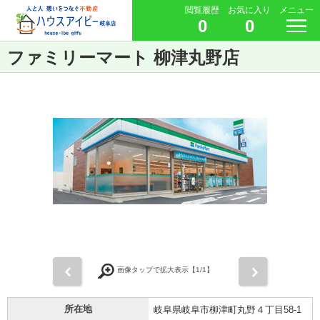
閲覧履歴
お気に入り
メニュー
0
0
ファミリーマート 柳津丸野店
前
次
画像タップで拡大表示【
1
/1】
所在地
岐阜県岐阜市柳津町丸野４丁目58-1