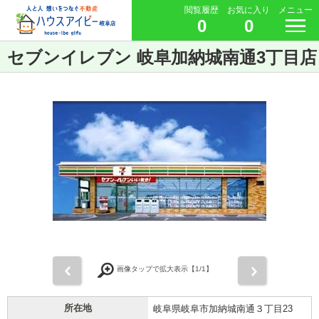
閲覧履歴
お気に入り
メニュー
0
0
セブンイレブン 岐阜加納城南通3丁目店
前
次
画像タップで拡大表示【
1
/1】
所在地
岐阜県岐阜市加納城南通３丁目23