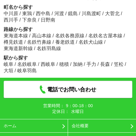
町名から探す
中川原
/
東鶉
/
西中島
/
河渡
/
鏡島
/
川島渡町
/
大菅北
/
西川手
/
下奈良
/
日野南
路線から探す
東海道本線
/
高山本線
/
名鉄各務原線
/
名鉄名古屋本線
/
樽見鉄道
/
名鉄竹鼻線
/
養老鉄道
/
名鉄犬山線
/
東海道新幹線
/
名鉄羽島線
駅から探す
岐阜
/
名鉄岐阜
/
西岐阜
/
穂積
/
加納
/
手力
/
長森
/
笠松
/
大垣
/
岐阜羽島
電話でお問い合わせ
営業時間：
9：00‐18：00
定休日：
水曜日
ホーム
会社概要