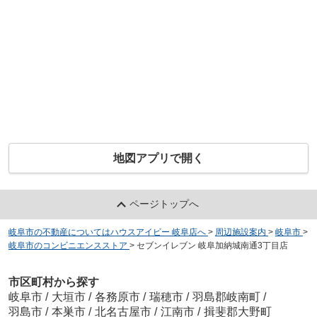
地図アプリで開く
ページトップへ
岐阜市の不動産についてはハウスアイビー 岐阜店へ
>
周辺施設案内
>
岐阜市
>
岐阜市のコンビニエンスストア
>
セブンイレブン 岐阜加納城南通3丁目店
市区町村から探す
岐阜市
/
大垣市
/
各務原市
/
瑞穂市
/
羽島郡岐南町
/
羽島市
/
本巣市
/
北名古屋市
/
江南市
/
揖斐郡大野町