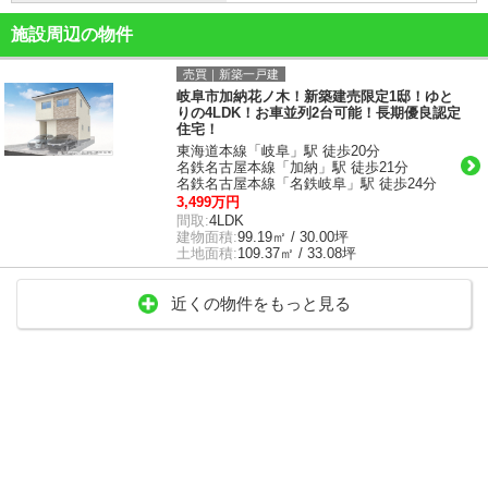
施設周辺の物件
売買｜新築一戸建
岐阜市加納花ノ木！新築建売限定1邸！ゆと
りの4LDK！お車並列2台可能！長期優良認定
住宅！
東海道本線「岐阜」駅 徒歩20分
名鉄名古屋本線「加納」駅 徒歩21分
名鉄名古屋本線「名鉄岐阜」駅 徒歩24分
3,499万円
間取:
4LDK
建物面積:
99.19㎡ / 30.00坪
土地面積:
109.37㎡ / 33.08坪
近くの物件をもっと見る