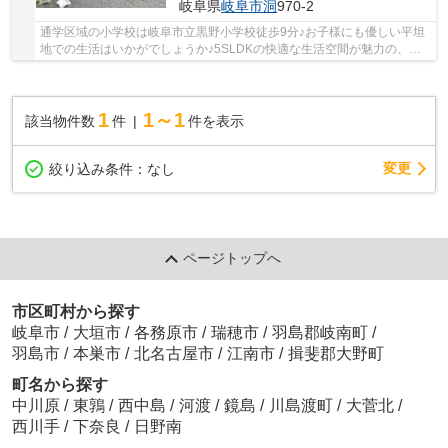
岐阜県
岐阜市
洞
970-2
通学区域の小学校は岐阜市立黒野小学校徒歩9分♪お子様にも優しい平坦
地での生活はいかがでしょうか♪5SLDKの快適な生活空間が魅力の、一
押し物件です♪経済的なメリットも大きい、中古の...
1
1～1
該当物件数
件
件を表示
変更
絞り込み条件：
なし
ページトップへ
市区町村から探す
岐阜市
/
大垣市
/
各務原市
/
瑞穂市
/
羽島郡岐南町
/
羽島市
/
本巣市
/
北名古屋市
/
江南市
/
揖斐郡大野町
町名から探す
中川原
/
東鶉
/
西中島
/
河渡
/
鏡島
/
川島渡町
/
大菅北
/
西川手
/
下奈良
/
日野南