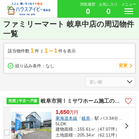
閲覧履歴
お気に入り
メニュー
0
0
ファミリーマート 岐阜中店の周辺物件
一覧
1
1～1
該当物件数
件
件を表示
変更
絞り込み条件：
なし
岐阜市洞！ミサワホーム施工の中古住宅5SLDK3階建！お車並列4台可能！
売買 | 中古一戸建
1,650
万
円
東海道本線
「
岐阜
」駅 バス34分 「黒野病院前〔岐阜バス〕」 停歩1分
5LDK
建物面積：155.61㎡（47.07坪）
土地面積：205.34㎡（62.11坪）