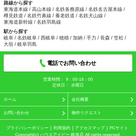
路線から探す
東海道本線
/
高山本線
/
名鉄各務原線
/
名鉄名古屋本線
/
樽見鉄道
/
名鉄竹鼻線
/
養老鉄道
/
名鉄犬山線
/
東海道新幹線
/
名鉄羽島線
駅から探す
岐阜
/
名鉄岐阜
/
西岐阜
/
穂積
/
加納
/
手力
/
長森
/
笠松
/
大垣
/
岐阜羽島
電話でお問い合わせ
営業時間：
9：00‐18：00
定休日：
水曜日
ホーム
会社概要
お問い合わせ
物件リクエスト
プライバシーポリシー
利用規約
アクセスマップ
PCサイト
Copyright(c) ハウスアイビー 岐阜店 All rights reserved.