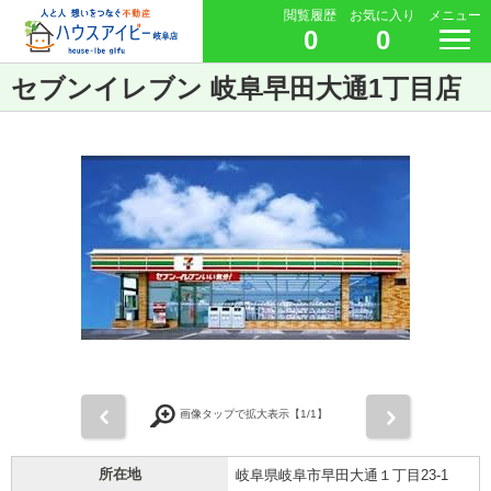
閲覧履歴
お気に入り
メニュー
0
0
セブンイレブン 岐阜早田大通1丁目店
前
次
画像タップで拡大表示【
1
/1】
所在地
岐阜県岐阜市早田大通１丁目23-1