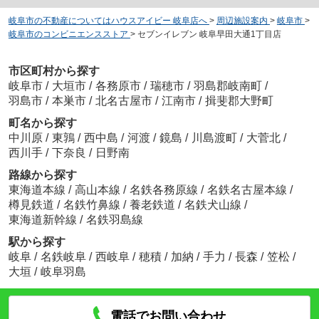
岐阜市の不動産についてはハウスアイビー 岐阜店へ
>
周辺施設案内
>
岐阜市
>
岐阜市のコンビニエンスストア
>
セブンイレブン 岐阜早田大通1丁目店
市区町村から探す
岐阜市
/
大垣市
/
各務原市
/
瑞穂市
/
羽島郡岐南町
/
羽島市
/
本巣市
/
北名古屋市
/
江南市
/
揖斐郡大野町
町名から探す
中川原
/
東鶉
/
西中島
/
河渡
/
鏡島
/
川島渡町
/
大菅北
/
西川手
/
下奈良
/
日野南
路線から探す
東海道本線
/
高山本線
/
名鉄各務原線
/
名鉄名古屋本線
/
樽見鉄道
/
名鉄竹鼻線
/
養老鉄道
/
名鉄犬山線
/
東海道新幹線
/
名鉄羽島線
駅から探す
岐阜
/
名鉄岐阜
/
西岐阜
/
穂積
/
加納
/
手力
/
長森
/
笠松
/
大垣
/
岐阜羽島
電話でお問い合わせ