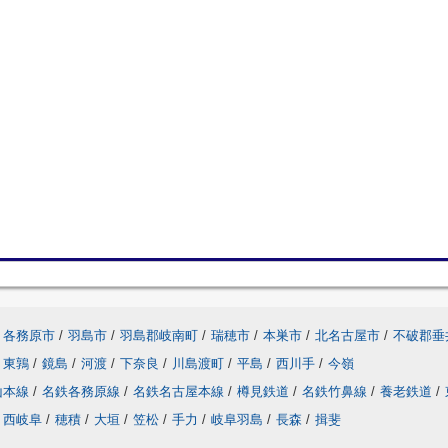
各務原市
/
羽島市
/
羽島郡岐南町
/
瑞穂市
/
本巣市
/
北名古屋市
/
不破郡垂
東鶉
/
鏡島
/
河渡
/
下奈良
/
川島渡町
/
平島
/
西川手
/
今嶺
山本線
/
名鉄各務原線
/
名鉄名古屋本線
/
樽見鉄道
/
名鉄竹鼻線
/
養老鉄道
/
西岐阜
/
穂積
/
大垣
/
笠松
/
手力
/
岐阜羽島
/
長森
/
揖斐