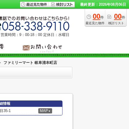
最終更新：2026年08月06日
00
00
件
件
最近見た物件
検討リスト
営業時間：9：00‐18：00
定休日：水曜日
>
ファミリーマート 岐阜清本町店
細情報
35-1
MAP
▼