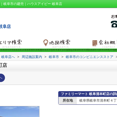
｜岐阜市の建売｜ハウスアイビー 岐阜店
 岐阜店へ
>
周辺施設案内
>
岐阜市
>
岐阜市のコンビニエンスストア
町店
へ
ファミリーマート 岐阜清本町店の詳
所在地
岐阜県岐阜市清本町４丁目