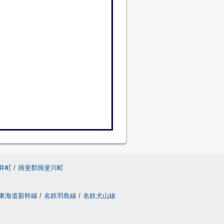
井町
/
揖斐郡揖斐川町
東海道新幹線
/
名鉄羽島線
/
名鉄犬山線