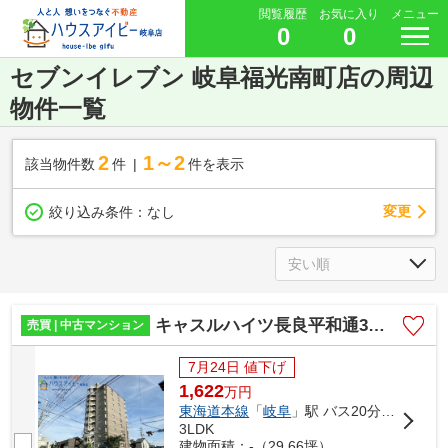
閲覧履歴
お気に入り
メニュー
0
0
セブンイレブン 岐阜福光南町店の周辺
物件一覧
2
1～2
該当物件数
件
件を表示
変更
絞り込み条件：
なし
キャスルハイツ長良平和通3階部分！広い玄関とランドリースペースが特徴的な3LDK！トランクルームあり
売買 | 中古マンション
7月24日 値下げ
1,622
万
円
東海道本線
「
岐阜
」駅 バス20分 「長良平和通」 停歩1分
3LDK
建物面積：-（29.66坪）