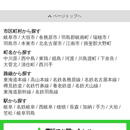
ページトップへ
市区町村から探す
岐阜市
/
大垣市
/
各務原市
/
羽島郡岐南町
/
瑞穂市
/
羽島市
/
本巣市
/
北名古屋市
/
江南市
/
揖斐郡大野町
町名から探す
中川原
/
西中島
/
東鶉
/
鏡島
/
河渡
/
川島渡町
/
下奈良
/
大菅北
/
清住町
/
西川手
路線から探す
東海道本線
/
高山本線
/
名鉄各務原線
/
名鉄名古屋本線
/
樽見鉄道
/
名鉄竹鼻線
/
養老鉄道
/
名鉄犬山線
/
東海道新幹線
/
名鉄羽島線
駅から探す
岐阜
/
名鉄岐阜
/
西岐阜
/
穂積
/
長森
/
加納
/
手力
/
大垣
/
笠松
/
岐阜羽島