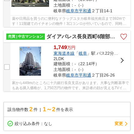
土地面積：-（-）
岐阜県
岐阜市
平和通
２丁目14-1
薬や日用品を買うのに便利なドラッグユタカ岐阜福光南店まで392mで
す！11階建てのイチオシの物件！3口コンロが付いているので、同時に
たくさん料理できるので毎日忙しい人におすすめで...
ダイアパレス長良西町6階部分！日当り・眺望良好です♪近隣駐車場確保あり！最寄りのバス停徒歩3分！
売買 | 中古マンション
1,749
万
円
東海道本線
「
岐阜
」駅 バス22分 「長良平和通り」 停歩2分
2LDK
建物面積：-（22.14坪）
土地面積：-（-）
岐阜県
岐阜市
平和通
２丁目26-26
家から449mのところに十六銀行長良支店があります。大事な判断基準で
もある購入価格が、1,750万円の物件です。来訪者の顔が見えるTVイン
ターホン付き。もしもの事態を抑止する、オート...
2
1～2
該当物件数
件
件を表示
変更
絞り込み条件：
なし