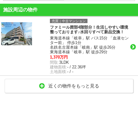
施設周辺の物件
売買｜中古マンション
ファミール茜部4階部分！生活しやすい環境
整っております♪水回りすべて新品交換！
東海道本線「岐阜」駅 バス15分 「血液セン
ター前」 停歩1分
名鉄名古屋本線「岐南」駅 徒歩26分
東海道本線「岐阜」駅 徒歩29分
1,370万円
間取:
3LDK
建物面積:
- / 22.36坪
土地面積:
- / -
近くの物件をもっと見る