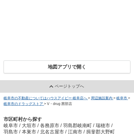
地図アプリで開く
ページトップへ
岐阜市の不動産についてはハウスアイビー 岐阜店へ
>
周辺施設案内
>
岐阜市
>
岐阜市のドラッグストア
>
V・drug 茜部店
市区町村から探す
岐阜市
/
大垣市
/
各務原市
/
羽島郡岐南町
/
瑞穂市
/
羽島市
/
本巣市
/
北名古屋市
/
江南市
/
揖斐郡大野町