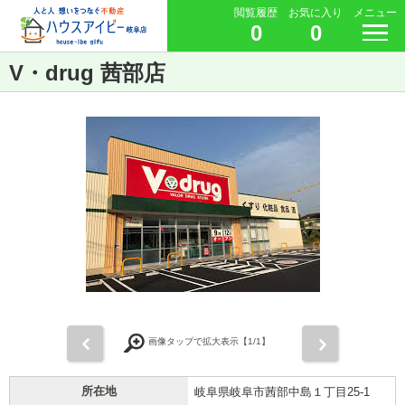
閲覧履歴
お気に入り
メニュー
0
0
V・drug 茜部店
前
次
画像タップで拡大表示【
1
/1】
所在地
岐阜県岐阜市茜部中島１丁目25-1