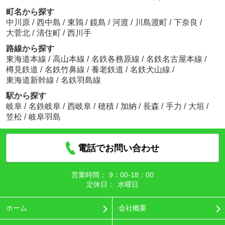
町名から探す
中川原
/
西中島
/
東鶉
/
鏡島
/
河渡
/
川島渡町
/
下奈良
/
大菅北
/
清住町
/
西川手
路線から探す
東海道本線
/
高山本線
/
名鉄各務原線
/
名鉄名古屋本線
/
樽見鉄道
/
名鉄竹鼻線
/
養老鉄道
/
名鉄犬山線
/
東海道新幹線
/
名鉄羽島線
駅から探す
岐阜
/
名鉄岐阜
/
西岐阜
/
穂積
/
加納
/
長森
/
手力
/
大垣
/
笠松
/
岐阜羽島
電話でお問い合わせ
営業時間：
9：00‐18：00
定休日：
水曜日
ホーム
会社概要