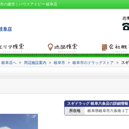
市の建売｜ハウスアイビー 岐阜店
 岐阜店へ
>
周辺施設案内
>
岐阜市
>
岐阜市のドラッグストア
>
スギ
スギドラッグ 岐阜六条店の詳細情報
所在地
岐阜県岐阜市六条南３丁目