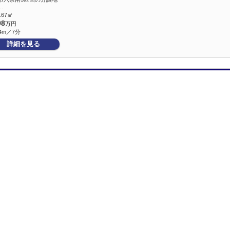
…
2.67㎡
98
万円
4m／7分
詳細を見る