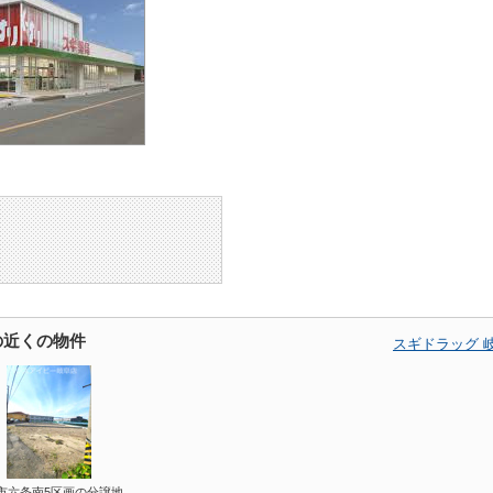
の近くの物件
スギドラッグ 
市六条南5区画の分譲地