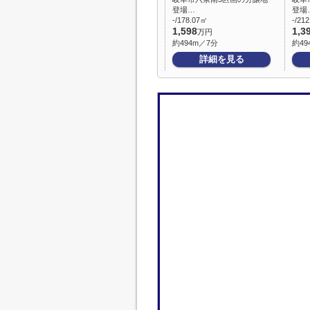
登場…
登場
-/178.07㎡
-/21
1,598
1,3
万円
約494m／7分
約49
詳細を見る