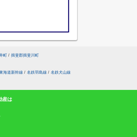
井町
/
揖斐郡揖斐川町
東海道新幹線
/
名鉄羽島線
/
名鉄犬山線
動産は
号