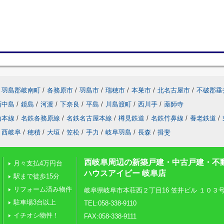
羽島郡岐南町
/
各務原市
/
羽島市
/
瑞穂市
/
本巣市
/
北名古屋市
/
不破郡垂
西中島
/
鏡島
/
河渡
/
下奈良
/
平島
/
川島渡町
/
西川手
/
薬師寺
山本線
/
名鉄各務原線
/
名鉄名古屋本線
/
樽見鉄道
/
名鉄竹鼻線
/
養老鉄道
/
西岐阜
/
穂積
/
大垣
/
笠松
/
手力
/
岐阜羽島
/
長森
/
揖斐
西岐阜周辺の新築戸建・中古戸建・不
月々支払4万円台
ハウスアイビー 岐阜店
駅まで徒歩15分
リフォーム済み物件
岐阜県岐阜市本荘西２丁目16 笠井ビル １０３
駐車場3台以上
TEL:058-338-9110
イチオシ物件！
FAX:058-338-9111