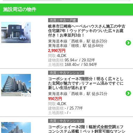
施設周辺の物件
売買｜中古一戸建
岐阜市江崎南ヘーベルハウスさん施工の中古
住宅築7年！ウッドデッキのついた広々お庭
付き！お車並列3台！
東海道本線「西岐阜」駅 徒歩23分
東海道本線「穂積」駅 徒歩44分
2,990万円
間取:
4LDK
建物面積:
95.94㎡ / 29.02坪
土地面積:
168.40㎡ / 50.94坪
売買｜中古マンション
コーポシェイーネ7階部分！明るく広々とし
た玄関が魅力です♪リフォーム済みですぐに
新しい生活が送れます
東海道本線「西岐阜」駅 徒歩21分
950万円
間取:
4LDK
建物面積:
- / 25.77坪
土地面積:
- / -
売買｜中古マンション
コーポシェイーネ2階！輻射式全館空調エフ
コンシステム搭載！ペット飼育可能なマンシ