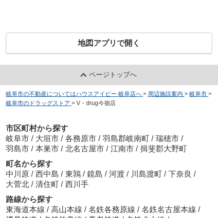
地図アプリで開く
ページトップへ
岐阜市の不動産についてはハウスアイビー 岐阜店へ
>
周辺施設案内
>
岐阜市
>
岐阜市のドラッグストア
>
V・drug今嶺店
市区町村から探す
岐阜市
/
大垣市
/
各務原市
/
羽島郡岐南町
/
瑞穂市
/
羽島市
/
本巣市
/
北名古屋市
/
江南市
/
揖斐郡大野町
町名から探す
中川原
/
西中島
/
東鶉
/
鏡島
/
河渡
/
川島渡町
/
下奈良
/
大菅北
/
清住町
/
西川手
路線から探す
東海道本線
/
高山本線
/
名鉄各務原線
/
名鉄名古屋本線
/