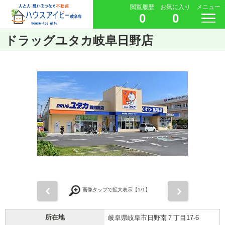
閲覧履歴
お気に入り
メニュー
0
0
ドラッグユタカ岐阜日野店
前
次
画像タップで拡大表示【
1
/1】
所在地
岐阜県岐阜市日野南７丁目17-6