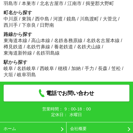
羽島市
/
本巣市
/
北名古屋市
/
江南市
/
揖斐郡大野町
町名から探す
中川原
/
東鶉
/
西中島
/
河渡
/
鏡島
/
川島渡町
/
大菅北
/
西川手
/
下奈良
/
日野南
路線から探す
東海道本線
/
高山本線
/
名鉄各務原線
/
名鉄名古屋本線
/
樽見鉄道
/
名鉄竹鼻線
/
養老鉄道
/
名鉄犬山線
/
東海道新幹線
/
名鉄羽島線
駅から探す
岐阜
/
名鉄岐阜
/
西岐阜
/
穂積
/
加納
/
手力
/
長森
/
笠松
/
大垣
/
岐阜羽島
電話でお問い合わせ
営業時間：
9：00‐18：00
定休日：
水曜日
ホーム
会社概要