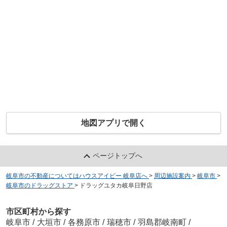
地図アプリで開く
ページトップへ
岐阜市の不動産についてはハウスアイビー 岐阜店へ
>
周辺施設案内
>
岐阜市
>
岐阜市のドラッグストア
>
ドラッグユタカ岐阜日野店
市区町村から探す
岐阜市
/
大垣市
/
各務原市
/
瑞穂市
/
羽島郡岐南町
/