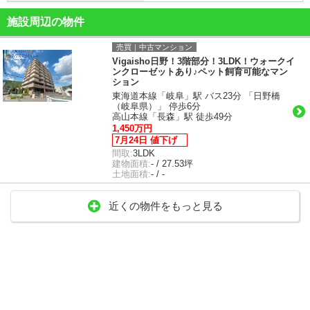
施設周辺の物件
売買｜中古マンション
Vigaisho日野！3階部分！3LDK！ウォークイ
ンクローゼットあり♪ペット飼育可能なマン
ション
東海道本線「岐阜」駅 バス23分 「日野橋
（岐阜県）」 停歩6分
高山本線「長森」駅 徒歩49分
1,450万円
7月24日 値下げ
間取:
3LDK
建物面積:
- / 27.53坪
土地面積:
- / -
近くの物件をもっと見る