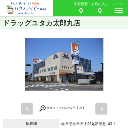
閲覧履歴
お気に入り
メニュー
0
0
ドラッグユタカ太郎丸店
前
次
画像タップで拡大表示【
1
/1】
所在地
岐阜県岐阜市太郎丸新屋敷143-1