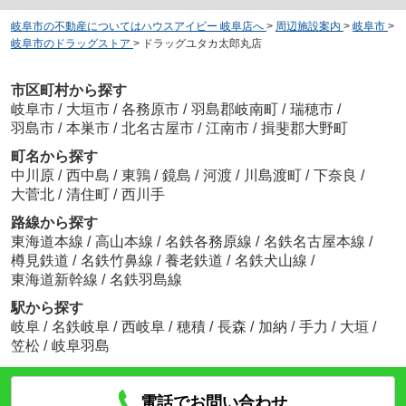
岐阜市の不動産についてはハウスアイビー 岐阜店へ
>
周辺施設案内
>
岐阜市
>
岐阜市のドラッグストア
>
ドラッグユタカ太郎丸店
市区町村から探す
岐阜市
/
大垣市
/
各務原市
/
羽島郡岐南町
/
瑞穂市
/
羽島市
/
本巣市
/
北名古屋市
/
江南市
/
揖斐郡大野町
町名から探す
中川原
/
西中島
/
東鶉
/
鏡島
/
河渡
/
川島渡町
/
下奈良
/
大菅北
/
清住町
/
西川手
路線から探す
東海道本線
/
高山本線
/
名鉄各務原線
/
名鉄名古屋本線
/
樽見鉄道
/
名鉄竹鼻線
/
養老鉄道
/
名鉄犬山線
/
東海道新幹線
/
名鉄羽島線
駅から探す
岐阜
/
名鉄岐阜
/
西岐阜
/
穂積
/
長森
/
加納
/
手力
/
大垣
/
笠松
/
岐阜羽島
電話でお問い合わせ