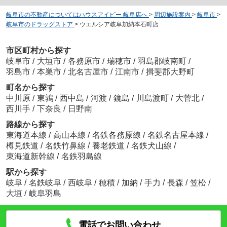
岐阜市の不動産についてはハウスアイビー 岐阜店へ
>
周辺施設案内
>
岐阜市
>
岐阜市のドラッグストア
>
ウエルシア岐阜加納本石町店
市区町村から探す
岐阜市
/
大垣市
/
各務原市
/
瑞穂市
/
羽島郡岐南町
/
羽島市
/
本巣市
/
北名古屋市
/
江南市
/
揖斐郡大野町
町名から探す
中川原
/
東鶉
/
西中島
/
河渡
/
鏡島
/
川島渡町
/
大菅北
/
西川手
/
下奈良
/
日野南
路線から探す
東海道本線
/
高山本線
/
名鉄各務原線
/
名鉄名古屋本線
/
樽見鉄道
/
名鉄竹鼻線
/
養老鉄道
/
名鉄犬山線
/
東海道新幹線
/
名鉄羽島線
駅から探す
岐阜
/
名鉄岐阜
/
西岐阜
/
穂積
/
加納
/
手力
/
長森
/
笠松
/
大垣
/
岐阜羽島
電話でお問い合わせ