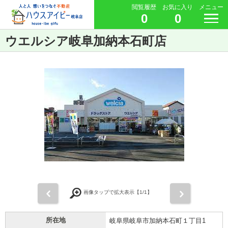
閲覧履歴
お気に入り
メニュー
0
0
ウエルシア岐阜加納本石町店
前
次
画像タップで拡大表示【
1
/1】
所在地
岐阜県岐阜市加納本石町１丁目1