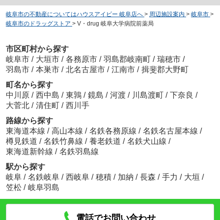
岐阜市の不動産についてはハウスアイビー 岐阜店へ
>
周辺施設案内
>
岐阜市
>
岐阜市のドラッグストア
>
V・drug 岐阜大学病院前薬局
市区町村から探す
岐阜市
/
大垣市
/
各務原市
/
羽島郡岐南町
/
瑞穂市
/
羽島市
/
本巣市
/
北名古屋市
/
江南市
/
揖斐郡大野町
町名から探す
中川原
/
西中島
/
東鶉
/
鏡島
/
河渡
/
川島渡町
/
下奈良
/
大菅北
/
清住町
/
西川手
路線から探す
東海道本線
/
高山本線
/
名鉄各務原線
/
名鉄名古屋本線
/
樽見鉄道
/
名鉄竹鼻線
/
養老鉄道
/
名鉄犬山線
/
東海道新幹線
/
名鉄羽島線
駅から探す
岐阜
/
名鉄岐阜
/
西岐阜
/
穂積
/
加納
/
長森
/
手力
/
大垣
/
笠松
/
岐阜羽島
電話でお問い合わせ