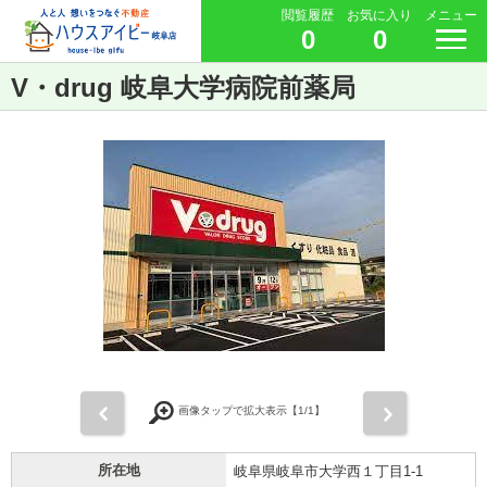
閲覧履歴
お気に入り
メニュー
0
0
V・drug 岐阜大学病院前薬局
前
次
画像タップで拡大表示【
1
/1】
所在地
岐阜県岐阜市大学西１丁目1-1