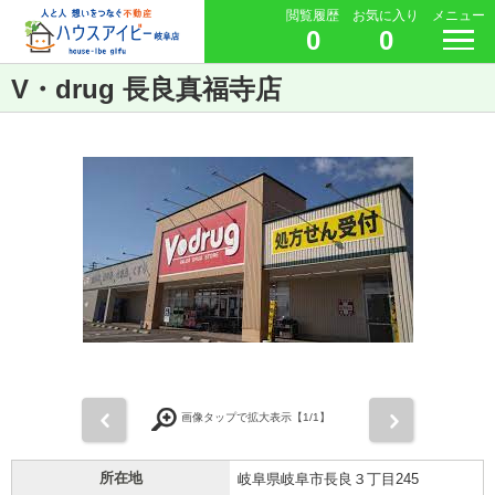
閲覧履歴
お気に入り
メニュー
0
0
V・drug 長良真福寺店
前
次
画像タップで拡大表示【
1
/1】
所在地
岐阜県岐阜市長良３丁目245