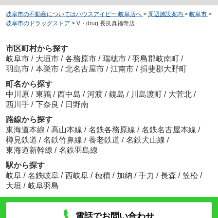
岐阜市の不動産についてはハウスアイビー 岐阜店へ
>
周辺施設案内
>
岐阜市
>
岐阜市のドラッグストア
>
V・drug 長良真福寺店
市区町村から探す
岐阜市
/
大垣市
/
各務原市
/
瑞穂市
/
羽島郡岐南町
/
羽島市
/
本巣市
/
北名古屋市
/
江南市
/
揖斐郡大野町
町名から探す
中川原
/
東鶉
/
西中島
/
河渡
/
鏡島
/
川島渡町
/
大菅北
/
西川手
/
下奈良
/
日野南
路線から探す
東海道本線
/
高山本線
/
名鉄各務原線
/
名鉄名古屋本線
/
樽見鉄道
/
名鉄竹鼻線
/
養老鉄道
/
名鉄犬山線
/
東海道新幹線
/
名鉄羽島線
駅から探す
岐阜
/
名鉄岐阜
/
西岐阜
/
穂積
/
加納
/
手力
/
長森
/
笠松
/
大垣
/
岐阜羽島
電話でお問い合わせ