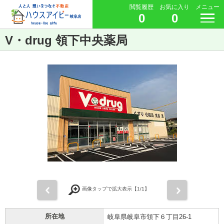
閲覧履歴
お気に入り
メニュー
0
0
V・drug 領下中央薬局
前
次
画像タップで拡大表示【
1
/1】
所在地
岐阜県岐阜市領下６丁目26-1