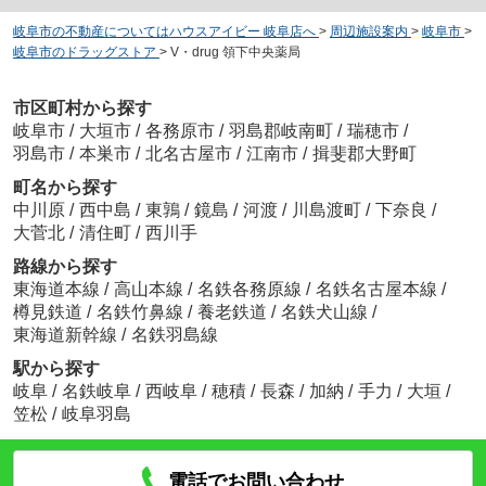
岐阜市の不動産についてはハウスアイビー 岐阜店へ
>
周辺施設案内
>
岐阜市
>
岐阜市のドラッグストア
>
V・drug 領下中央薬局
市区町村から探す
岐阜市
/
大垣市
/
各務原市
/
羽島郡岐南町
/
瑞穂市
/
羽島市
/
本巣市
/
北名古屋市
/
江南市
/
揖斐郡大野町
町名から探す
中川原
/
西中島
/
東鶉
/
鏡島
/
河渡
/
川島渡町
/
下奈良
/
大菅北
/
清住町
/
西川手
路線から探す
東海道本線
/
高山本線
/
名鉄各務原線
/
名鉄名古屋本線
/
樽見鉄道
/
名鉄竹鼻線
/
養老鉄道
/
名鉄犬山線
/
東海道新幹線
/
名鉄羽島線
駅から探す
岐阜
/
名鉄岐阜
/
西岐阜
/
穂積
/
長森
/
加納
/
手力
/
大垣
/
笠松
/
岐阜羽島
電話でお問い合わせ