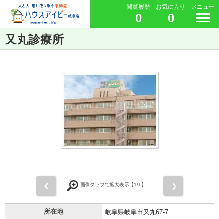
閲覧履歴
お気に入り
メニュー
0
0
又丸診療所
前
次
画像タップで拡大表示【
1
/1】
所在地
岐阜県岐阜市又丸67-7