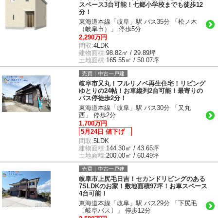
スペース3台可能！七郷小学校までも徒歩12
分！
東海道本線「岐阜」駅 バス35分 「松ノ木
（岐阜市）」 停歩5分
2,290万円
間取:
4LDK
建物面積:
98.82㎡ / 29.89坪
土地面積:
165.55㎡ / 50.07坪
売買｜中古一戸建
岐阜市又丸！フルリノベ再生住宅！リビング
ゆとりの24帖！お車縦列2台可能！最寄りの
バス停徒歩2分！
東海道本線「岐阜」駅 バス30分 「又丸
西」 停歩2分
1,700万円
5月24日 値下げ
間取:
5LDK
建物面積:
144.30㎡ / 43.65坪
土地面積:
200.00㎡ / 60.49坪
売買｜中古一戸建
岐阜市上尻毛日吉！セカンドリビングのある
7SLDKのお家！敷地面積97坪！お車スペース
4台可能！
東海道本線「岐阜」駅 バス29分 「下尻毛
〔岐阜バス〕」 停歩12分