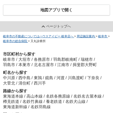
地図アプリで開く
ページトップへ
岐阜市の不動産についてはハウスアイビー 岐阜店へ
>
周辺施設案内
>
岐阜市
>
岐阜市の総合病院
>
又丸診療所
市区町村から探す
岐阜市
/
大垣市
/
各務原市
/
羽島郡岐南町
/
瑞穂市
/
羽島市
/
本巣市
/
北名古屋市
/
江南市
/
揖斐郡大野町
町名から探す
中川原
/
西中島
/
東鶉
/
鏡島
/
河渡
/
川島渡町
/
下奈良
/
大菅北
/
清住町
/
西川手
路線から探す
東海道本線
/
高山本線
/
名鉄各務原線
/
名鉄名古屋本線
/
樽見鉄道
/
名鉄竹鼻線
/
養老鉄道
/
名鉄犬山線
/
東海道新幹線
/
名鉄羽島線