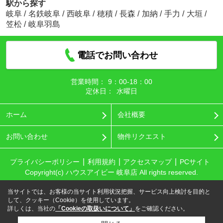
駅から探す
岐阜
/
名鉄岐阜
/
西岐阜
/
穂積
/
長森
/
加納
/
手力
/
大垣
/
笠松
/
岐阜羽島
電話でお問い合わせ
営業時間：
9：00‐18：00
定休日：
水曜日
ホーム
会社概要
お問い合わせ
物件リクエスト
プライバシーポリシー
利用規約
アクセスマップ
PCサイト
Copyright(c) ハウスアイビー 岐阜店 All rights reserved.
当サイトでは、お客様の当サイト利用状況把握、サービス向上検討を目的と
して、クッキー（Cookie）を使用しています。
詳しくは、当社の
「Cookieの取扱いについて」
をご確認ください。