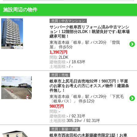
施設周辺の物件
売買｜中古マンション
サンパーク岐阜西リフォーム済み中古マンシ
ョン！12階部分2LDK！眺望良好です♪駐車場
継承可能！
東海道本線「岐阜」駅 バス20分 「曽我
屋」 停歩5分
1,390万円
間取:
2LDK
建物面積:
- / 18.63坪
土地面積:
- / -
売買｜売地
岐阜市上尻毛日吉売地92坪！980万円！平屋
のお家をお考えの方にオススメ物件！建築条
件無し！
東海道本線「岐阜」駅 バス29分 「下尻毛
〔岐阜バス〕」 停歩12分
980万円
間取:
-
建物面積:
- / 92.31坪
土地面積:
305.19㎡ / 92.31坪
売買｜新築一戸建
岐阜市西改田松の木新築建売限定1邸！お車