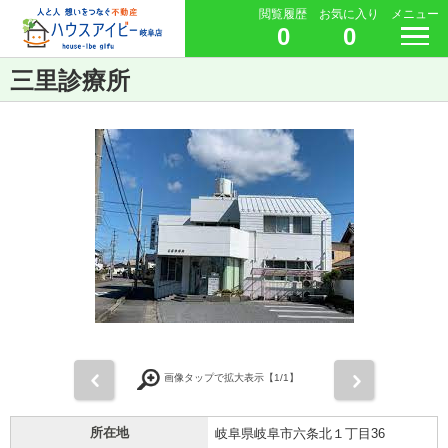
閲覧履歴
お気に入り
メニュー
0
0
三里診療所
前
次
画像タップで拡大表示【
1
/1】
所在地
岐阜県岐阜市六条北１丁目36