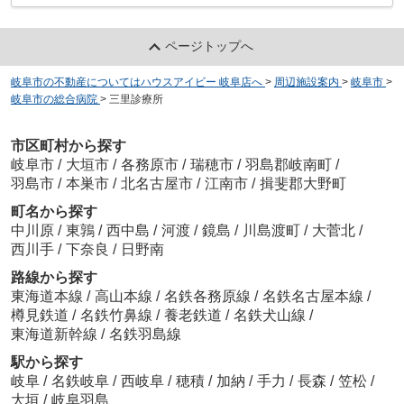
ページトップへ
岐阜市の不動産についてはハウスアイビー 岐阜店へ
>
周辺施設案内
>
岐阜市
>
岐阜市の総合病院
>
三里診療所
市区町村から探す
岐阜市
/
大垣市
/
各務原市
/
瑞穂市
/
羽島郡岐南町
/
羽島市
/
本巣市
/
北名古屋市
/
江南市
/
揖斐郡大野町
町名から探す
中川原
/
東鶉
/
西中島
/
河渡
/
鏡島
/
川島渡町
/
大菅北
/
西川手
/
下奈良
/
日野南
路線から探す
東海道本線
/
高山本線
/
名鉄各務原線
/
名鉄名古屋本線
/
樽見鉄道
/
名鉄竹鼻線
/
養老鉄道
/
名鉄犬山線
/
東海道新幹線
/
名鉄羽島線
駅から探す
岐阜
/
名鉄岐阜
/
西岐阜
/
穂積
/
加納
/
手力
/
長森
/
笠松
/
大垣
/
岐阜羽島