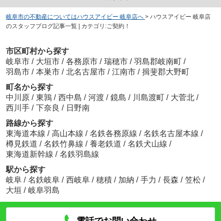
岐阜市の不動産についてはハウスアイビー 岐阜店へ
>
ハウスアイビー 岐阜店
のスタッフブログ記事一覧 | カテゴリ:ご契約！
市区町村から探す
岐阜市
/
大垣市
/
各務原市
/
瑞穂市
/
羽島郡岐南町
/
羽島市
/
本巣市
/
北名古屋市
/
江南市
/
揖斐郡大野町
町名から探す
中川原
/
東鶉
/
西中島
/
河渡
/
鏡島
/
川島渡町
/
大菅北
/
西川手
/
下奈良
/
日野南
路線から探す
東海道本線
/
高山本線
/
名鉄各務原線
/
名鉄名古屋本線
/
樽見鉄道
/
名鉄竹鼻線
/
養老鉄道
/
名鉄犬山線
/
東海道新幹線
/
名鉄羽島線
駅から探す
岐阜
/
名鉄岐阜
/
西岐阜
/
穂積
/
加納
/
手力
/
長森
/
笠松
/
大垣
/
岐阜羽島