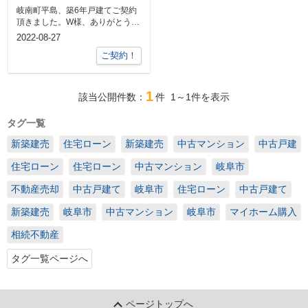
ざいます
岐南町平島、築6年戸建てご契約
頂きました。W様、ありがとうご
ざいます。今後ともよろしくお願
2022-08-27
いします！...
ご契約！
1
該当公開件数：
件
1～1
件を表示
タグ一覧
新築建売
住宅ローン
新築建売
中古マンション
中古戸建
住宅ローン
住宅ローン
中古マンション
岐阜市
不動産売却
中古戸建て
岐阜市
住宅ローン
中古戸建て
新築建売
岐阜市
中古マンション
岐阜市
マイホーム購入
相続不動産
タグ一覧ページへ
ページトップへ