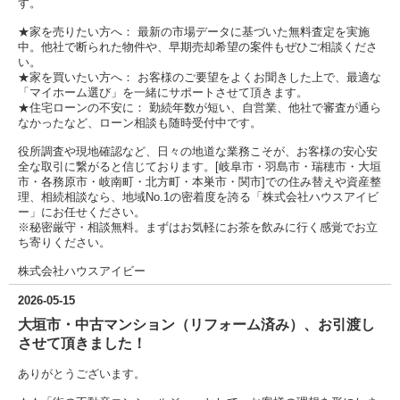
す。
★家を売りたい方へ： 最新の市場データに基づいた無料査定を実施
中。他社で断られた物件や、早期売却希望の案件もぜひご相談くださ
い。
★家を買いたい方へ： お客様のご要望をよくお聞きした上で、最適な
「マイホーム選び」を一緒にサポートさせて頂きます。
★住宅ローンの不安に： 勤続年数が短い、自営業、他社で審査が通ら
なかったなど、ローン相談も随時受付中です。
役所調査や現地確認など、日々の地道な業務こそが、お客様の安心安
全な取引に繋がると信じております。[岐阜市・羽島市・瑞穂市・大垣
市・各務原市・岐南町・北方町・本巣市・関市]での住み替えや資産整
理、相続相談なら、地域No.1の密着度を誇る「株式会社ハウスアイビ
ー」にお任せください。
※秘密厳守・相談無料。まずはお気軽にお茶を飲みに行く感覚でお立
ち寄りください。
株式会社ハウスアイビー
2026-05-15
大垣市・中古マンション（リフォーム済み）、お引渡し
させて頂きました！
ありがとうございます。