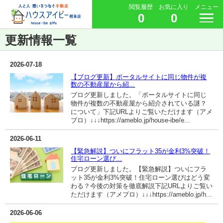
閲覧履歴
お気に入り
メニュー
0
0
更新情報一覧
2026-07-18
【ブログ更新】ポータルサイトに同じ物件が複
数の不動産屋から紹...
ブログ更新しました。「ポータルサイトに同じ
物件が複数の不動産屋から紹介されている謎？
について」下記URLよりご覧いただけます（アメ
ブロ）↓↓↓https://ameblo.jp/house-ibe/e...
2026-06-11
【緊急解説】ついにフラット35が金利3%突破！
住宅ローン選び...
ブログ更新しました。【緊急解説】ついにフラ
ット35が金利3%突破！住宅ローン選びはどう変
わる？今後の対策を徹底解説下記URLよりご覧い
ただけます（アメブロ）↓↓↓https://ameblo.jp/h...
2026-06-06