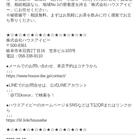
理、相続相談なら、地域No.1の密着度を誇る「株式会社ハウスアイビ
ー」にお任せください。
※秘密厳守・相談無料。まずはお気軽にお茶を飲みに行く感覚でお立
ち寄りください。
★☆★☆★☆★☆★☆★☆★☆★☆★☆★☆
株式会社ハウスアイビー
〒500-8361
岐阜市本荘西2丁目16 笠井ビル103号
電話：058-338-9110
●メールでのお問い合わせ、来店予約はコチラから
↓↓↓
https://www.house-ibe.jp/contact/
●LINEでのお問合せは、公式LINEアカウント
↓↓↓
「@731koxur」で検索を！
●ハウスアイビーのホームページ＆SNSなどは下記QRまたはリンクか
ら
↓↓↓
https://lit.link/houseibe
★☆★☆★☆★☆★☆★☆★☆★☆★☆★☆