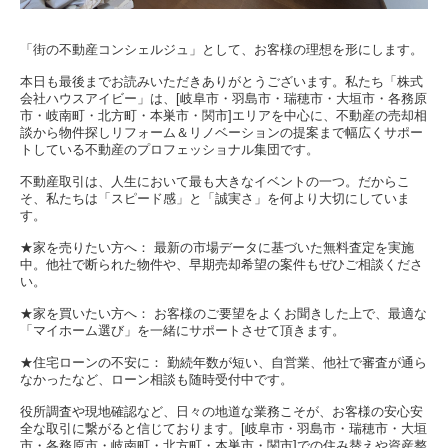
「街の不動産コンシェルジュ」として、お客様の理想を形にします。
本日も最後までお読みいただきありがとうございます。私たち「株式
会社ハウスアイビー」は、[岐阜市・羽島市・瑞穂市・大垣市・各務原
市・岐南町・北方町・本巣市・関市]エリアを中心に、不動産の売却相
談から物件探しリフォーム＆リノベーションの提案まで幅広くサポー
トしている不動産のプロフェッショナル集団です。
不動産取引は、人生において最も大きなイベントの一つ。だからこ
そ、私たちは「スピード感」と「誠実さ」を何より大切にしていま
す。
★家を売りたい方へ： 最新の市場データに基づいた無料査定を実施
中。他社で断られた物件や、早期売却希望の案件もぜひご相談くださ
い。
★家を買いたい方へ： お客様のご要望をよくお聞きした上で、最適な
「マイホーム選び」を一緒にサポートさせて頂きます。
★住宅ローンの不安に： 勤続年数が短い、自営業、他社で審査が通ら
なかったなど、ローン相談も随時受付中です。
役所調査や現地確認など、日々の地道な業務こそが、お客様の安心安
全な取引に繋がると信じております。[岐阜市・羽島市・瑞穂市・大垣
市・各務原市・岐南町・北方町・本巣市・関市]での住み替えや資産整