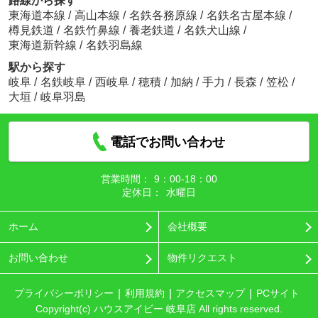
路線から探す
東海道本線
/
高山本線
/
名鉄各務原線
/
名鉄名古屋本線
/
樽見鉄道
/
名鉄竹鼻線
/
養老鉄道
/
名鉄犬山線
/
東海道新幹線
/
名鉄羽島線
駅から探す
岐阜
/
名鉄岐阜
/
西岐阜
/
穂積
/
加納
/
手力
/
長森
/
笠松
/
大垣
/
岐阜羽島
電話でお問い合わせ
営業時間：
9：00‐18：00
定休日：
水曜日
ホーム
会社概要
お問い合わせ
物件リクエスト
プライバシーポリシー
利用規約
アクセスマップ
PCサイト
Copyright(c) ハウスアイビー 岐阜店 All rights reserved.