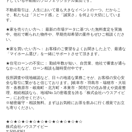
トしている不動産のプロフェッショナル集団です。
不動産取引は、人生において最も大きなイベントの一つ。だからこ
そ、私たちは「スピード感」と「誠実さ」を何より大切にしていま
す。
★家を売りたい方へ： 最新の市場データに基づいた無料査定を実施
中。他社で断られた物件や、早期売却希望の案件もぜひご相談くださ
い。
★家を買いたい方へ： お客様のご要望をよくお聞きした上で、最適な
「マイホーム選び」を一緒にサポートさせて頂きます。
★住宅ローンの不安に： 勤続年数が短い、自営業、他社で審査が通ら
なかったなど、ローン相談も随時受付中です。
役所調査や現地確認など、日々の地道な業務こそが、お客様の安心安
全な取引に繋がると信じております。[岐阜市・羽島市・瑞穂市・大垣
市・各務原市・岐南町・北方町・本巣市・関市]での住み替えや資産整
理、相続相談なら、地域No.1の密着度を誇る「株式会社ハウスアイビ
ー」にお任せください。
※秘密厳守・相談無料。まずはお気軽にお茶を飲みに行く感覚でお立
ち寄りください。
★☆★☆★☆★☆★☆★☆★☆★☆★☆★☆
株式会社ハウスアイビー
〒500-8361