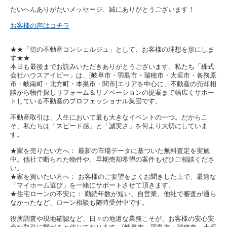
たいへんありがたいメッセージ、誠にありがとうございます！
お客様の声はコチラ
★★「街の不動産コンシェルジュ」として、お客様の理想を形にしま
す★★
本日も最後までお読みいただきありがとうございます。私たち「株式
会社ハウスアイビー」は、[岐阜市・羽島市・瑞穂市・大垣市・各務原
市・岐南町・北方町・本巣市・関市]エリアを中心に、不動産の売却相
談から物件探しリフォーム＆リノベーションの提案まで幅広くサポー
トしている不動産のプロフェッショナル集団です。
不動産取引は、人生において最も大きなイベントの一つ。だからこ
そ、私たちは「スピード感」と「誠実さ」を何より大切にしていま
す。
★家を売りたい方へ： 最新の市場データに基づいた無料査定を実施
中。他社で断られた物件や、早期売却希望の案件もぜひご相談くださ
い。
★家を買いたい方へ： お客様のご要望をよくお聞きした上で、最適な
「マイホーム選び」を一緒にサポートさせて頂きます。
★住宅ローンの不安に： 勤続年数が短い、自営業、他社で審査が通ら
なかったなど、ローン相談も随時受付中です。
役所調査や現地確認など、日々の地道な業務こそが、お客様の安心安