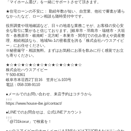
「マイホーム選び」を一緒にサポートさせて頂きます。
★住宅ローンの不安に： 勤続年数が短い、自営業、他社で審査が通ら
なかったなど、ローン相談も随時受付中です。
役所調査や現地確認など、日々の地道な業務こそが、お客様の安心安
全な取引に繋がると信じております。[岐阜市・羽島市・瑞穂市・大垣
市・各務原市・岐南町・北方町・本巣市・関市]での住み替えや資産整
理、相続相談なら、地域No.1の密着度を誇る「株式会社ハウスアイビ
ー」にお任せください。
※秘密厳守・相談無料。まずはお気軽にお茶を飲みに行く感覚でお立
ち寄りください。
★☆★☆★☆★☆★☆★☆★☆★☆★☆★☆
株式会社ハウスアイビー
〒500-8361
岐阜市本荘西2丁目16 笠井ビル103号
電話：058-338-9110
●メールでのお問い合わせ、来店予約はコチラから
↓↓↓
https://www.house-ibe.jp/contact/
●LINEでのお問合せは、公式LINEアカウント
↓↓↓
「@731koxur」で検索を！
●ハウスアイビーのホームページ＆SNSなどは下記QRまたはリンクか