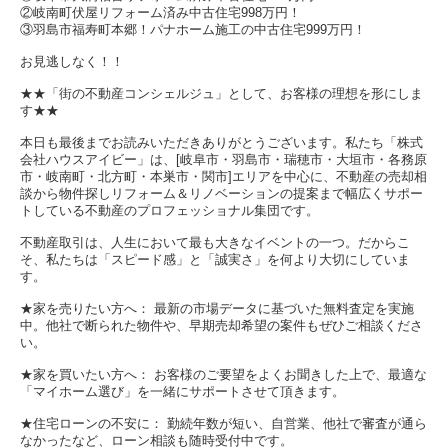
②岐南町伏屋リフォーム済み中古住宅998万円！
③羽島市福寿町本郷！パナホーム施工の中古住宅999万円！
お見逃しなく！！
★★「街の不動産コンシェルジュ」として、お客様の理想を形にしま
す★★
本日も最後までお読みいただきありがとうございます。私たち「株式
会社ハウスアイビー」は、[岐阜市・羽島市・瑞穂市・大垣市・各務原
市・岐南町・北方町・本巣市・関市]エリアを中心に、不動産の売却相
談から物件探しリフォーム＆リノベーションの提案まで幅広くサポー
トしている不動産のプロフェッショナル集団です。
不動産取引は、人生において最も大きなイベントの一つ。だからこ
そ、私たちは「スピード感」と「誠実さ」を何より大切にしていま
す。
★家を売りたい方へ： 最新の市場データに基づいた無料査定を実施
中。他社で断られた物件や、早期売却希望の案件もぜひご相談くださ
い。
★家を買いたい方へ： お客様のご要望をよくお聞きした上で、最適な
「マイホーム選び」を一緒にサポートさせて頂きます。
★住宅ローンの不安に： 勤続年数が短い、自営業、他社で審査が通ら
なかったなど、ローン相談も随時受付中です。