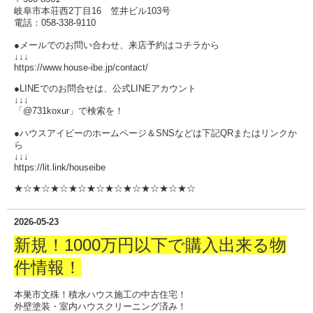
岐阜市本荘西2丁目16 笠井ビル103号
電話：058-338-9110
●メールでのお問い合わせ、来店予約はコチラから
↓↓↓
https://www.house-ibe.jp/contact/
●LINEでのお問合せは、公式LINEアカウント
↓↓↓
「@731koxur」で検索を！
●ハウスアイビーのホームページ＆SNSなどは下記QRまたはリンクか
ら
↓↓↓
https://lit.link/houseibe
★☆★☆★☆★☆★☆★☆★☆★☆★☆★☆
2026-05-23
新規！1000万円以下で購入出来る物
件情報！
本巣市文殊！積水ハウス施工の中古住宅！
外壁塗装・室内ハウスクリーニング済み！