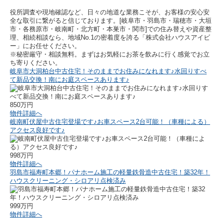
役所調査や現地確認など、日々の地道な業務こそが、お客様の安心安
全な取引に繋がると信じております。[岐阜市・羽島市・瑞穂市・大垣
市・各務原市・岐南町・北方町・本巣市・関市]での住み替えや資産整
理、相続相談なら、地域No.1の密着度を誇る「株式会社ハウスアイビ
ー」にお任せください。
※秘密厳守・相談無料。まずはお気軽にお茶を飲みに行く感覚でお立
ち寄りください。
岐阜市大洞柏台中古住宅！そのままでお住みになれます♪水回りすべ
て新品交換！南にお庭スペースあります♪
850万円
物件詳細へ
岐南町伏屋中古住宅登場です♪お車スペース2台可能！（車種による）
アクセス良好です♪
998万円
物件詳細へ
羽島市福寿町本郷！パナホーム施工の軽量鉄骨造中古住宅！築32年！
ハウスクリーニング・シロアリ点検済み
999万円
物件詳細へ