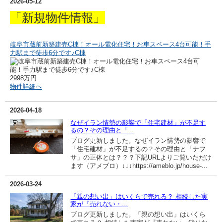
2026-05-12
「新規物件情報」
岐阜市蔵前新築建売C棟！オール電化住宅！お車スペース4台可能！手
力駅まで徒歩6分です♪C棟
2998万円
物件詳細へ
2026-04-18
なぜイラン情勢の影響で「住宅建材」が不足す
るの？その理由と「...
ブログ更新しました。なぜイラン情勢の影響で
「住宅建材」が不足するの？その理由と「ナフ
サ」の正体とは？？？下記URLよりご覧いただけ
ます（アメブロ）↓↓↓https://ameblo.jp/house-...
2026-03-24
「親の想い出」はいくらで売れる？ 相続した実
家が『売れない・...
ブログ更新しました。「親の想い出」はいくら