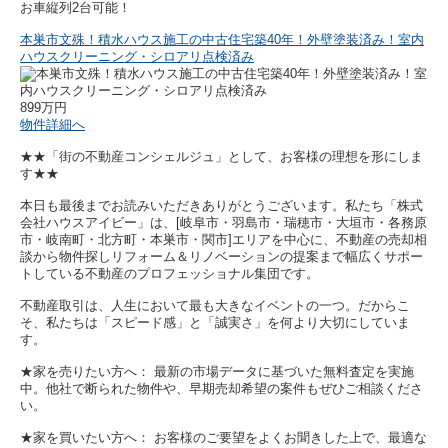
お車縦列2台可能！
本巣市文殊！積水ハウス施工の中古住宅築40年！外壁塗装済み！室内
ハウスクリーニング・シロアリ点検済み
899万円
物件詳細へ
★★「街の不動産コンシェルジュ」として、お客様の理想を形にしま
す★★
本日も最後までお読みいただきありがとうございます。私たち「株式
会社ハウスアイビー」は、[岐阜市・羽島市・瑞穂市・大垣市・各務原
市・岐南町・北方町・本巣市・関市]エリアを中心に、不動産の売却相
談から物件探しリフォーム＆リノベーションの提案まで幅広くサポー
トしている不動産のプロフェッショナル集団です。
不動産取引は、人生において最も大きなイベントの一つ。だからこ
そ、私たちは「スピード感」と「誠実さ」を何より大切にしていま
す。
★家を売りたい方へ： 最新の市場データに基づいた無料査定を実施
中。他社で断られた物件や、早期売却希望の案件もぜひご相談くださ
い。
★家を買いたい方へ： お客様のご要望をよくお聞きした上で、最適な