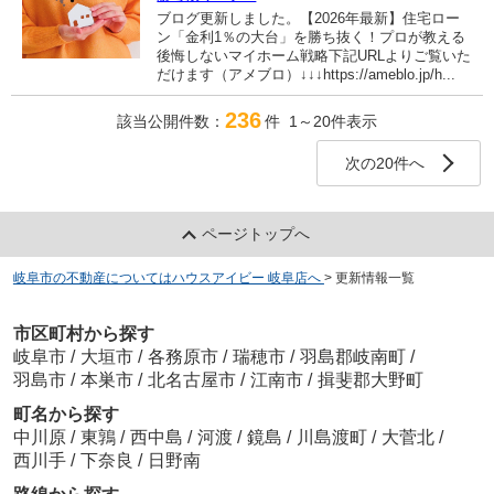
ブログ更新しました。【2026年最新】住宅ロー
ン「金利1％の大台」を勝ち抜く！プロが教える
後悔しないマイホーム戦略下記URLよりご覧いた
だけます（アメブロ）↓↓↓https://ameblo.jp/h...
236
該当公開件数：
件 1～20件表示
次の20件へ
ページトップへ
岐阜市の不動産についてはハウスアイビー 岐阜店へ
>
更新情報一覧
市区町村から探す
岐阜市
/
大垣市
/
各務原市
/
瑞穂市
/
羽島郡岐南町
/
羽島市
/
本巣市
/
北名古屋市
/
江南市
/
揖斐郡大野町
町名から探す
中川原
/
東鶉
/
西中島
/
河渡
/
鏡島
/
川島渡町
/
大菅北
/
西川手
/
下奈良
/
日野南