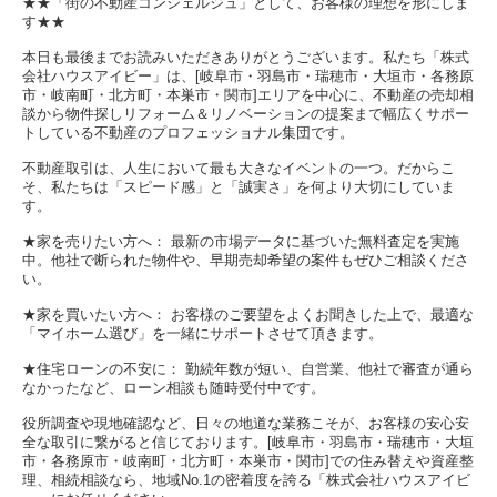
★★「街の不動産コンシェルジュ」として、お客様の理想を形にしま
す★★
本日も最後までお読みいただきありがとうございます。私たち「株式
会社ハウスアイビー」は、[岐阜市・羽島市・瑞穂市・大垣市・各務原
市・岐南町・北方町・本巣市・関市]エリアを中心に、不動産の売却相
談から物件探しリフォーム＆リノベーションの提案まで幅広くサポー
トしている不動産のプロフェッショナル集団です。
不動産取引は、人生において最も大きなイベントの一つ。だからこ
そ、私たちは「スピード感」と「誠実さ」を何より大切にしていま
す。
★家を売りたい方へ： 最新の市場データに基づいた無料査定を実施
中。他社で断られた物件や、早期売却希望の案件もぜひご相談くださ
い。
★家を買いたい方へ： お客様のご要望をよくお聞きした上で、最適な
「マイホーム選び」を一緒にサポートさせて頂きます。
★住宅ローンの不安に： 勤続年数が短い、自営業、他社で審査が通ら
なかったなど、ローン相談も随時受付中です。
役所調査や現地確認など、日々の地道な業務こそが、お客様の安心安
全な取引に繋がると信じております。[岐阜市・羽島市・瑞穂市・大垣
市・各務原市・岐南町・北方町・本巣市・関市]での住み替えや資産整
理、相続相談なら、地域No.1の密着度を誇る「株式会社ハウスアイビ