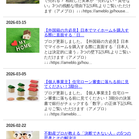
で売れる？ 相続した実家が『売れない・貸せな
い』3つの残酷な理由下記URLよりご覧いただけ
ます（アメブロ）↓↓↓https://ameblo.jp/house...
2026-03-15
【外国籍の方必見】日本でマイホームを購入す
る際に直面する「日...
ブログ更新しました。【外国籍の方必見】日本
でマイホームを購入する際に直面する「日本人
とは決定的に違う」3つの壁下記URLよりご覧い
ただけます（アメブロ）
↓↓↓https://ameblo.jp/hou...
2026-03-05
【個人事業主】住宅ローン審査に落ちる前に見
てください！3期分...
ブログ更新しました。【個人事業主】住宅ロー
ン審査に落ちる前に見てください！3期分の決算
書で銀行がチェックする「数字」の正体下記URL
よりご覧いただけます（アメブロ）
↓↓↓https://ameblo....
2026-02-22
不動産プロが教える「決断できない人」の5つの
思考とその解決法...