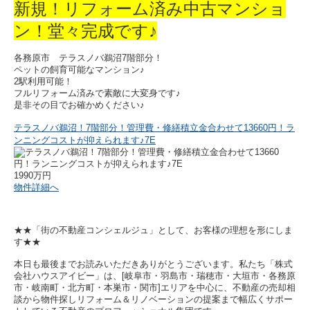
新規！リフォーム済み中古マンショ
ン！堂々完成です♪
各務原市 テラスノバ鵜沼7階部分！
ペットの飼育可能なマンション♪
2駅利用可能！
フルリフォーム済みで素敵に大変身です♪
是非その目でお確かめください♪
テラスノバ鵜沼！7階部分！管理費・修繕積立金合わせて13660円！ラ
ンニングコストが抑えられます♪7E
1990万円
物件詳細へ
★★「街の不動産コンシェルジュ」として、お客様の理想を形にしま
す★★
本日も最後までお読みいただきありがとうございます。私たち「株式
会社ハウスアイビー」は、[岐阜市・羽島市・瑞穂市・大垣市・各務原
市・岐南町・北方町・本巣市・関市]エリアを中心に、不動産の売却相
談から物件探しリフォーム＆リノベーションの提案まで幅広くサポー