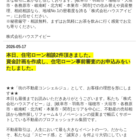
全な取引に繋がると信じております。[岐阜市・羽島市・瑞穂市・大垣
市・各務原市・岐南町・北方町・本巣市・関市]での住み替えや資産整
理、相続相談なら、地域No.1の密着度を誇る「株式会社ハウスアイビ
ー」にお任せください。
※秘密厳守・相談無料。まずはお気軽にお茶を飲みに行く感覚でお立
ち寄りください。
株式会社ハウスアイビー
2026-05-17
本日、住宅ローン相談2件頂きました。
資金計画を作成し、住宅ローン事前審査のお申込みをい
たしました。
★★「街の不動産コンシェルジュ」として、お客様の理想を形にしま
す★★
本日も最後までお読みいただきありがとうございます。私たち「株式
会社ハウスアイビー」は、[岐阜市・羽島市・瑞穂市・大垣市・各務原
市・岐南町・北方町・本巣市・関市]エリアを中心に、不動産の売却相
談から物件探しリフォーム＆リノベーションの提案まで幅広くサポー
トしている不動産のプロフェッショナル集団です。
不動産取引は、人生において最も大きなイベントの一つ。だからこ
そ、私たちは「スピード感」と「誠実さ」を何より大切にしていま