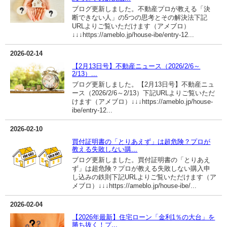
ブログ更新しました。不動産プロが教える「決
断できない人」の5つの思考とその解決法下記
URLよりご覧いただけます（アメブロ）
↓↓↓https://ameblo.jp/house-ibe/entry-12...
2026-02-14
【2月13日号】不動産ニュース（2026/2/6～
2/13）...
ブログ更新しました。【2月13日号】不動産ニュ
ース（2026/2/6～2/13）下記URLよりご覧いただ
けます（アメブロ）↓↓↓https://ameblo.jp/house-
ibe/entry-12...
2026-02-10
買付証明書の「とりあえず」は超危険？プロが
教える失敗しない購...
ブログ更新しました。買付証明書の「とりあえ
ず」は超危険？プロが教える失敗しない購入申
し込みの鉄則下記URLよりご覧いただけます（ア
メブロ）↓↓↓https://ameblo.jp/house-ibe/...
2026-02-04
【2026年最新】住宅ローン「金利1％の大台」を
勝ち抜く！プ...