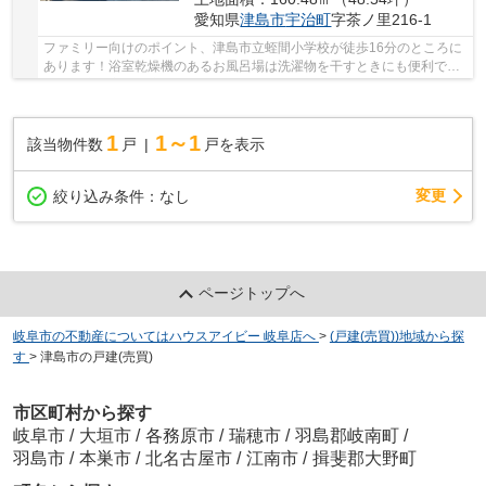
愛知県
津島市
宇治町
字茶ノ里216-1
ファミリー向けのポイント、津島市立蛭間小学校が徒歩16分のところに
あります！浴室乾燥機のあるお風呂場は洗濯物を干すときにも便利で
す！快適な室内環境を持つ、中古の一戸建て物件...
1
1～1
該当物件数
戸
戸を表示
変更
絞り込み条件：
なし
ページトップへ
岐阜市の不動産についてはハウスアイビー 岐阜店へ
>
(戸建(売買))地域から探
す
>
津島市の戸建(売買)
市区町村から探す
岐阜市
/
大垣市
/
各務原市
/
瑞穂市
/
羽島郡岐南町
/
羽島市
/
本巣市
/
北名古屋市
/
江南市
/
揖斐郡大野町