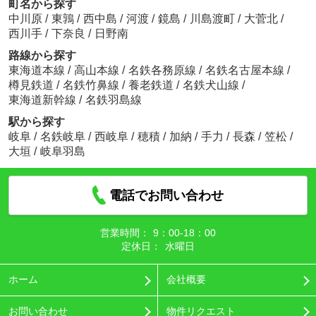
町名から探す
中川原
/
東鶉
/
西中島
/
河渡
/
鏡島
/
川島渡町
/
大菅北
/
西川手
/
下奈良
/
日野南
路線から探す
東海道本線
/
高山本線
/
名鉄各務原線
/
名鉄名古屋本線
/
樽見鉄道
/
名鉄竹鼻線
/
養老鉄道
/
名鉄犬山線
/
東海道新幹線
/
名鉄羽島線
駅から探す
岐阜
/
名鉄岐阜
/
西岐阜
/
穂積
/
加納
/
手力
/
長森
/
笠松
/
大垣
/
岐阜羽島
電話でお問い合わせ
営業時間：
9：00‐18：00
定休日：
水曜日
ホーム
会社概要
お問い合わせ
物件リクエスト