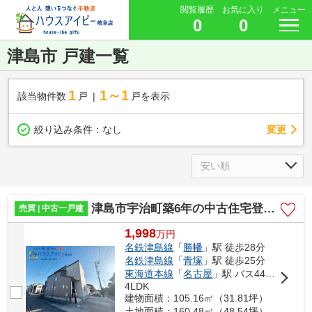
閲覧履歴
お気に入り
メニュー
0
0
津島市 戸建一覧
1
1～1
該当物件数
戸
戸を表示
変更
絞り込み条件：
なし
津島市宇治町築6年の中古住宅登場です♪リフォーム済み！お車スペース2台可能！
売買 | 中古一戸建
1,998
万
円
名鉄津島線
「
勝幡
」駅 徒歩28分
名鉄津島線
「
青塚
」駅 徒歩25分
東海道本線
「
名古屋
」駅 バス44分 「下切（津島市）」 停歩14分
4LDK
建物面積：105.16㎡（31.81坪）
土地面積：160.48㎡（48.54坪）