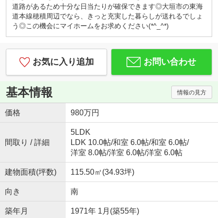
キッズコーナー・お菓子サービス！
道路があるため十分な日当たりが確保できます◎大垣市の東海
小さなお子様連れでもご安心してお越しください。
道本線穂積周辺でなら、きっと充実した暮らしが送れるでしょ
ブロックや積木、おままごとセットなど沢山のおも
う◎この機会にマイホームをお求めください(*^_^*)
ちゃ取り揃えております。お子様用ドリンク、子供
が大好きな駄菓子もご用意しております。
◇はじめての住宅購入、まずはご相談からいかがで
お気に入り追加
お問い合わせ
すか？◇
初めてなので「分からないことが分からない」と思
います。
基本情報
情報の見方
例えば、物件価格の他にかかる費用っていくら？な
どすぐにご説明いたします。
価格
980万円
勉強しながら、納得して後悔しない！賢い家探し。
一組のお客様にじっくり向き合っています。
5LDK
『入りやすくて、相談しやすい』そんなお店作りを
間取り / 詳細
LDK 10.0帖
/
和室 6.0帖
/
和室 6.0帖
/
心がけております♪
洋室 8.0帖
/
洋室 6.0帖
/
洋室 6.0帖
建物面積(坪数)
115.50㎡(34.93坪)
向き
南
築年月
1971年 1月(築55年)