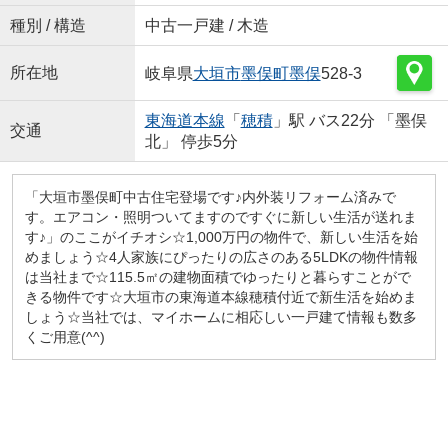
種別 / 構造
中古一戸建 / 木造
所在地
岐阜県
大垣市
墨俣町墨俣
528-3
東海道本線
「
穂積
」駅 バス22分 「墨俣
交通
北」 停歩5分
「大垣市墨俣町中古住宅登場です♪内外装リフォーム済みで
す。エアコン・照明ついてますのですぐに新しい生活が送れま
す♪」のここがイチオシ☆1,000万円の物件で、新しい生活を始
めましょう☆4人家族にぴったりの広さのある5LDKの物件情報
は当社まで☆115.5㎡の建物面積でゆったりと暮らすことがで
きる物件です☆大垣市の東海道本線穂積付近で新生活を始めま
しょう☆当社では、マイホームに相応しい一戸建て情報も数多
くご用意(^^)