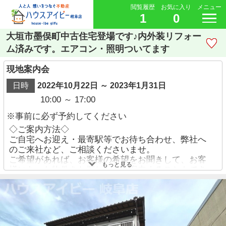
閲覧履歴
お気に入り
メニュー
1
0
大垣市墨俣町中古住宅登場です♪内外装リフォー
ム済みです。エアコン・照明ついてます
現地案内会
日時
2022年10月22日 ～ 2023年1月31日
10:00 ～ 17:00
※事前に必ず予約してください
◇ご案内方法◇
ご自宅へお迎え・最寄駅等でお待ち合わせ、弊社へ
のご来社など、ご相談くださいませ。
ご希望があれば、お客様の希望をお聞きして、お客
もっと見る
様にあった物件をお探ししてご案内することもでき
ます。
ご予約方法
・お電話でのお問い合わせ→【058-338-9110】
・【物件資料請求ボタン】より、備考欄にご希望日