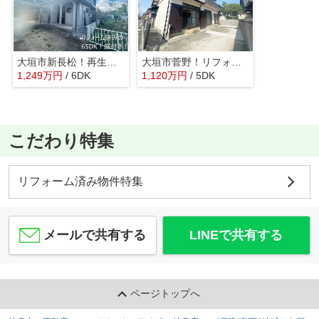
大垣市新長松！再生住宅！敷地広々77坪！お車2台可能！荒崎小学校まで徒歩10分！
大垣市菅野！リフォーム済み中古住宅！お車縦列2台！東赤坂駅徒歩4分！赤坂小学校まで13分！
1,249
万
円
/ 6DK
1,120
万
円
/ 5DK
こだわり特集
リフォーム済み物件特集
メールで共有する
LINEで共有する
ページトップへ