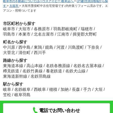
岐阜市の不動産についてはハウスアイビー 岐阜店へ
>
(戸建(売買))地域から探
す
>
大垣市
>
大垣市墨俣町中古住宅登場です♪内外装リフォーム済みです。エ
アコン・照明ついてます
市区町村から探す
岐阜市
/
大垣市
/
各務原市
/
羽島郡岐南町
/
瑞穂市
/
羽島市
/
本巣市
/
北名古屋市
/
江南市
/
揖斐郡大野町
町名から探す
中川原
/
西中島
/
東鶉
/
鏡島
/
河渡
/
川島渡町
/
下奈良
/
大菅北
/
清住町
/
西川手
路線から探す
東海道本線
/
高山本線
/
名鉄各務原線
/
名鉄名古屋本線
/
樽見鉄道
/
名鉄竹鼻線
/
養老鉄道
/
名鉄犬山線
/
東海道新幹線
/
名鉄羽島線
駅から探す
岐阜
/
名鉄岐阜
/
西岐阜
/
穂積
/
加納
/
長森
/
手力
/
大垣
/
笠松
/
岐阜羽島
電話でお問い合わせ