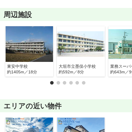
周辺施設
東安中学校
大垣市立墨俣小学校
約1405m／18分
約592m／8分
約643m／
エリアの近い物件