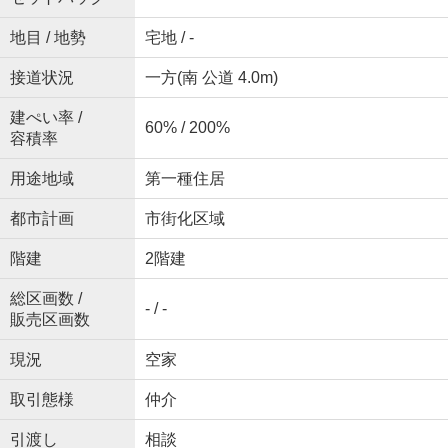
地目 / 地勢
宅地 / -
接道状況
一方(南 公道 4.0m)
建ぺい率 /
60% / 200%
容積率
用途地域
第一種住居
都市計画
市街化区域
階建
2階建
総区画数 /
- / -
販売区画数
現況
空家
取引態様
仲介
引渡し
相談