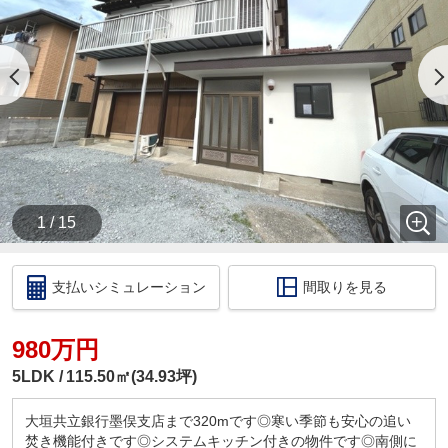
時を記載ください。
・当店の店舗ページより【ハウスアイビー岐阜店の
ホームページ】へ。
・ラインでのお問い合わせも出来ます。ID検索【＠
731koxur】
◇住宅ローンのご相談いつでも無料で受け付けます
◇
・いくら位の住宅を購入する方がいいの？
・今買うのがいいの？それとも、頭金を貯めてか
ら？
1 / 15
・いくらぐらいまで借りられるの？毎月の返済はい
くらになるの？
・車のローンがあっても住宅ローンは組めるの？
支払いシミュレーション
間取りを見る
・自営業だけど大丈夫？
このような住宅購入に関する資金相談もお伺いいた
します！
980万円
税金の控除、給付金のお話などもさせて頂きます。
5LDK
115.50㎡(34.93坪)
□ご来店いただいた際には
ドリンクサービス
大垣共立銀行墨俣支店まで320mです◎寒い季節も安心の追い
カフェ感覚で、お気軽にお越しくださいませ！
焚き機能付きです◎システムキッチン付きの物件です◎南側に