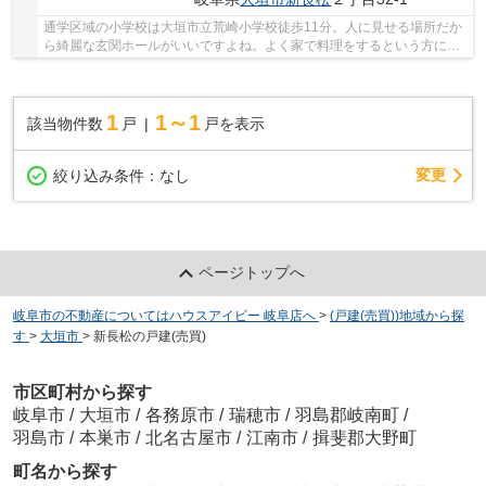
通学区域の小学校は大垣市立荒崎小学校徒歩11分。人に見せる場所だか
ら綺麗な玄関ホールがいいですよね。よく家で料理をするという方に嬉
しいシステムキッチン付きの物件。こちらの物...
1
1～1
該当物件数
戸
戸を表示
変更
絞り込み条件：
なし
ページトップへ
岐阜市の不動産についてはハウスアイビー 岐阜店へ
>
(戸建(売買))地域から探
す
>
大垣市
>
新長松の戸建(売買)
市区町村から探す
岐阜市
/
大垣市
/
各務原市
/
瑞穂市
/
羽島郡岐南町
/
羽島市
/
本巣市
/
北名古屋市
/
江南市
/
揖斐郡大野町
町名から探す