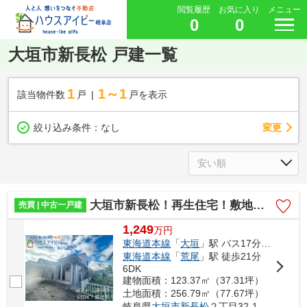
閲覧履歴
お気に入り
メニュー
0
0
大垣市新長松 戸建一覧
1
1～1
該当物件数
戸
戸を表示
変更
絞り込み条件：
なし
大垣市新長松！再生住宅！敷地広々77坪！お車2台可能！荒崎小学校まで徒歩10分！
売買 | 中古一戸建
1,249
万
円
東海道本線
「
大垣
」駅 バス17分 「長松」 停歩13分
東海道本線
「
荒尾
」駅 徒歩21分
6DK
建物面積：123.37㎡（37.31坪）
土地面積：256.79㎡（77.67坪）
岐阜県
大垣市
新長松
２丁目32-1