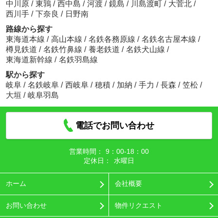
中川原
/
東鶉
/
西中島
/
河渡
/
鏡島
/
川島渡町
/
大菅北
/
西川手
/
下奈良
/
日野南
路線から探す
東海道本線
/
高山本線
/
名鉄各務原線
/
名鉄名古屋本線
/
樽見鉄道
/
名鉄竹鼻線
/
養老鉄道
/
名鉄犬山線
/
東海道新幹線
/
名鉄羽島線
駅から探す
岐阜
/
名鉄岐阜
/
西岐阜
/
穂積
/
加納
/
手力
/
長森
/
笠松
/
大垣
/
岐阜羽島
電話でお問い合わせ
営業時間：
9：00‐18：00
定休日：
水曜日
ホーム
会社概要
お問い合わせ
物件リクエスト