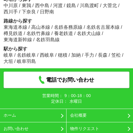
中川原
/
東鶉
/
西中島
/
河渡
/
鏡島
/
川島渡町
/
大菅北
/
西川手
/
下奈良
/
日野南
路線から探す
東海道本線
/
高山本線
/
名鉄各務原線
/
名鉄名古屋本線
/
樽見鉄道
/
名鉄竹鼻線
/
養老鉄道
/
名鉄犬山線
/
東海道新幹線
/
名鉄羽島線
駅から探す
岐阜
/
名鉄岐阜
/
西岐阜
/
穂積
/
加納
/
手力
/
長森
/
笠松
/
大垣
/
岐阜羽島
電話でお問い合わせ
営業時間：
9：00‐18：00
定休日：
水曜日
ホーム
会社概要
お問い合わせ
物件リクエスト