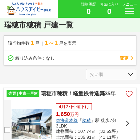
閲覧履歴
お気に入り
メニュー
0
0
瑞穂市穂積 戸建一覧
1
1～1
該当物件数
戸
戸を表示
変更
絞り込み条件：
なし
瑞穂市穂積！軽量鉄骨造築35年！JR穂積駅まで徒歩7分！穂積小学校まで徒歩4分！リフォーム済みです！
売買 | 中古一戸建
4月27日 値下げ
1,650
万
円
東海道本線
「
穂積
」駅 徒歩7分
3LDK
建物面積：107.74㎡（32.59坪）
土地面積：135.91㎡（41.11坪）