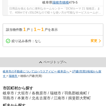
岐阜県
瑞穂市
穂積
479-5
日用品を揃えるのに便利なホームセンター「DCMカーマ 21 瑞穂店」ま
で、408mです♪3SLDKなので様々な使い方が可能なサービスルームが付
いています♪こちらの物件は南向きです♪瑞穂市にあ...
1
1～1
該当物件数
戸
戸を表示
変更
絞り込み条件：
なし
ページトップへ
岐阜市の不動産についてはハウスアイビー 岐阜店へ
>
(戸建(売買))地域から探
す
>
瑞穂市
>
穂積の戸建(売買)
市区町村から探す
岐阜市
/
大垣市
/
各務原市
/
瑞穂市
/
羽島郡岐南町
/
羽島市
/
本巣市
/
北名古屋市
/
江南市
/
揖斐郡大野町
町名から探す