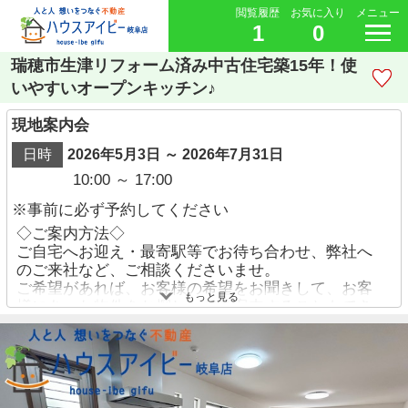
閲覧履歴
お気に入り
メニュー
1
0
瑞穂市生津リフォーム済み中古住宅築15年！使
いやすいオープンキッチン♪
現地案内会
日時
2026年5月3日 ～ 2026年7月31日
10:00 ～ 17:00
※事前に必ず予約してください
◇ご案内方法◇
ご自宅へお迎え・最寄駅等でお待ち合わせ、弊社へ
のご来社など、ご相談くださいませ。
ご希望があれば、お客様の希望をお聞きして、お客
もっと見る
様にあった物件をお探ししてご案内することもでき
ます。
ご予約方法
・お電話でのお問い合わせ→【058-338-9110】
・【物件資料請求ボタン】より、備考欄にご希望日