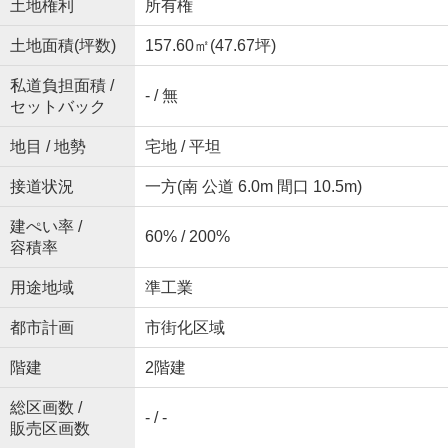
土地権利
所有権
土地面積(坪数)
157.60㎡(47.67坪)
私道負担面積 /
- / 無
セットバック
地目 / 地勢
宅地 / 平坦
接道状況
一方(南 公道 6.0m 間口 10.5m)
建ぺい率 /
60% / 200%
容積率
用途地域
準工業
都市計画
市街化区域
階建
2階建
総区画数 /
- / -
販売区画数