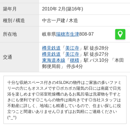
築年月
2010年 2月(築16年)
種別 / 構造
中古一戸建 / 木造
所在地
岐阜県
瑞穂市
生津
808-97
樽見鉄道
「
美江寺
」駅 徒歩28分
樽見鉄道
「
美江寺
」駅 徒歩27分
交通
東海道本線
「
穂積
」駅 バス10分 「本田
郵便局前」 停歩4分
十分な収納スペース付きの4SLDKの物件はご家族の多いファミ
リーの方にもオススメです◎ポカポカ陽気の日には南庭で日光
浴を楽しめます◎浴室乾燥機のあるお風呂場は洗濯物を干すと
きにも便利です◎こちらの物件は南向きです◎当社スタッフは
不動産に詳しく、地域にも精通しているので、住まい探しに役
立つこと間違いありません◎まずはお気軽にご連絡ください
(^_^)