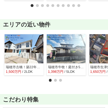
エリアの近い物件
瑞穂市古橋！築22年中古住宅！ハウスクリーニング・シロアリ点検済み！お車並列3台可能！
瑞穂市牛牧！庭付き5LDK！水回りすべて新品交換！敷地ゆったり70坪以上！
1,500
万
円
/ 2LDK
1,398
万
円
/ 5LDK
1,650
万
円
こだわり特集