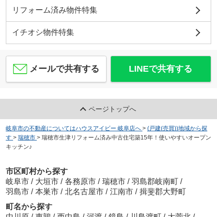
リフォーム済み物件特集
イチオシ物件特集
メールで共有する
LINEで共有する
ページトップへ
岐阜市の不動産についてはハウスアイビー 岐阜店へ
>
(戸建(売買))地域から探
す
>
瑞穂市
>
瑞穂市生津リフォーム済み中古住宅築15年！使いやすいオープン
キッチン♪
市区町村から探す
岐阜市
/
大垣市
/
各務原市
/
瑞穂市
/
羽島郡岐南町
/
羽島市
/
本巣市
/
北名古屋市
/
江南市
/
揖斐郡大野町
町名から探す
中川原
/
東鶉
/
西中島
/
河渡
/
鏡島
/
川島渡町
/
大菅北
/