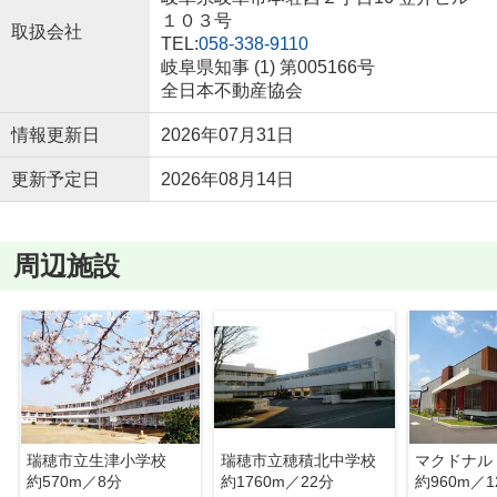
１０３号
取扱会社
TEL:
058-338-9110
岐阜県知事 (1) 第005166号
全日本不動産協会
情報更新日
2026年07月31日
更新予定日
2026年08月14日
周辺施設
瑞穂市立生津小学校
瑞穂市立穂積北中学校
マクドナル
約570m／8分
約1760m／22分
約960m／1