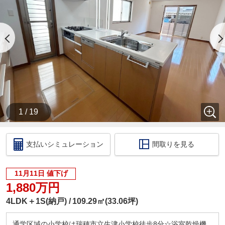
時を記載ください。
・当店の店舗ページより【ハウスアイビー岐阜店の
ホームページ】へ。
・ラインでのお問い合わせも出来ます。ID検索【＠
731koxur】
◇住宅ローンのご相談いつでも無料で受け付けます
◇
・いくら位の住宅を購入する方がいいの？
・今買うのがいいの？それとも、頭金を貯めてか
ら？
1 / 19
・いくらぐらいまで借りられるの？毎月の返済はい
くらになるの？
・車のローンがあっても住宅ローンは組めるの？
支払いシミュレーション
間取りを見る
・自営業だけど大丈夫？
このような住宅購入に関する資金相談もお伺いいた
します！
11月11日 値下げ
税金の控除、給付金のお話などもさせて頂きます。
1,880万円
□ご来店いただいた際には
4LDK＋1S(納戸)
109.29㎡(33.06坪)
ドリンクサービス
カフェ感覚で、お気軽にお越しくださいませ！
通学区域の小学校は瑞穂市立生津小学校徒歩8分☆浴室乾燥機