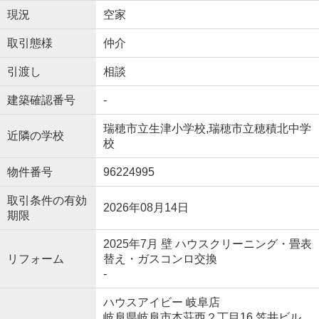
現況
空家
取引態様
仲介
引渡し
相談
建築確認番号
-
瑞穂市立生津小学校,瑞穂市立穂積北中学
近隣の学校
校
物件番号
96224995
取引条件の有効
2026年08月14日
期限
2025年7月 壁 ハウスクリーニング・畳表
リフォーム
替え・ガスコンロ交換
-
ハウスアイビー 岐阜店
岐阜県岐阜市本荘西２丁目16 笠井ビル