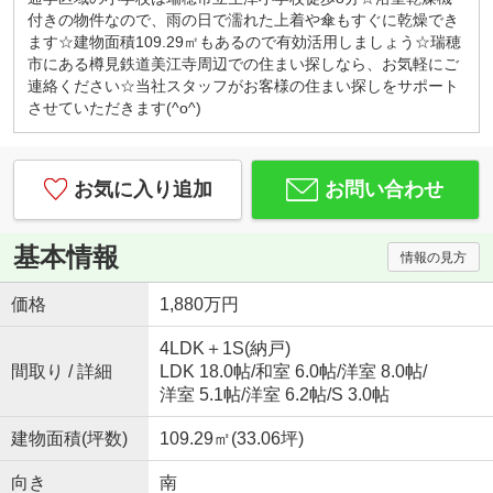
キッズコーナー・お菓子サービス！
付きの物件なので、雨の日で濡れた上着や傘もすぐに乾燥でき
小さなお子様連れでもご安心してお越しください。
ます☆建物面積109.29㎡もあるので有効活用しましょう☆瑞穂
ブロックや積木、おままごとセットなど沢山のおも
市にある樽見鉄道美江寺周辺での住まい探しなら、お気軽にご
ちゃ取り揃えております。お子様用ドリンク、子供
連絡ください☆当社スタッフがお客様の住まい探しをサポート
が大好きな駄菓子もご用意しております。
させていただきます(^o^)
◇はじめての住宅購入、まずはご相談からいかがで
すか？◇
初めてなので「分からないことが分からない」と思
お気に入り追加
お問い合わせ
います。
例えば、物件価格の他にかかる費用っていくら？な
どすぐにご説明いたします。
基本情報
情報の見方
勉強しながら、納得して後悔しない！賢い家探し。
一組のお客様にじっくり向き合っています。
価格
1,880万円
『入りやすくて、相談しやすい』そんなお店作りを
心がけております♪
4LDK＋1S(納戸)
間取り / 詳細
LDK 18.0帖
/
和室 6.0帖
/
洋室 8.0帖
/
洋室 5.1帖
/
洋室 6.2帖
/
S 3.0帖
建物面積(坪数)
109.29㎡(33.06坪)
向き
南