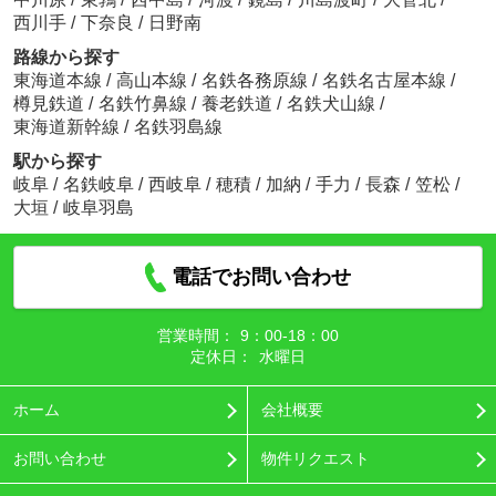
西川手
/
下奈良
/
日野南
路線から探す
東海道本線
/
高山本線
/
名鉄各務原線
/
名鉄名古屋本線
/
樽見鉄道
/
名鉄竹鼻線
/
養老鉄道
/
名鉄犬山線
/
東海道新幹線
/
名鉄羽島線
駅から探す
岐阜
/
名鉄岐阜
/
西岐阜
/
穂積
/
加納
/
手力
/
長森
/
笠松
/
大垣
/
岐阜羽島
電話でお問い合わせ
営業時間：
9：00‐18：00
定休日：
水曜日
ホーム
会社概要
お問い合わせ
物件リクエスト