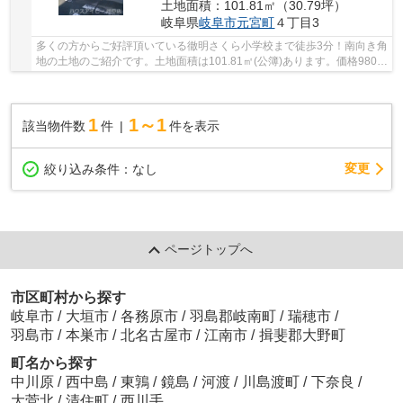
土地面積：101.81㎡（30.79坪）
岐阜県
岐阜市
元宮町
４丁目3
多くの方からご好評頂いている徹明さくら小学校まで徒歩3分！南向き角
地の土地のご紹介です。土地面積は101.81㎡(公簿)あります。価格980万
円の土地です。立地している商業地域は、銀...
1
1～1
該当物件数
件
件を表示
変更
絞り込み条件：
なし
ページトップへ
市区町村から探す
岐阜市
/
大垣市
/
各務原市
/
羽島郡岐南町
/
瑞穂市
/
羽島市
/
本巣市
/
北名古屋市
/
江南市
/
揖斐郡大野町
町名から探す
中川原
/
西中島
/
東鶉
/
鏡島
/
河渡
/
川島渡町
/
下奈良
/
大菅北
/
清住町
/
西川手