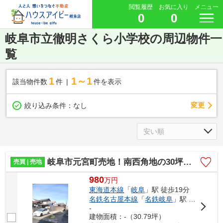
閲覧履歴
お気に入り
メニュー
0
0
岐阜市立徹明さくら小学校の周辺物件一
覧
1
1～1
該当物件数
件
件を表示
変更
絞り込み条件：
なし
岐阜市元宮町売地！南西角地の30坪です♪徹明さくら小学校まで徒歩3分！建築条件はございません♪
売買 | 売地
980
万
円
東海道本線
「
岐阜
」駅 徒歩19分
名鉄名古屋本線
「
名鉄岐阜
」駅 徒歩19分
-
建物面積：-（30.79坪）