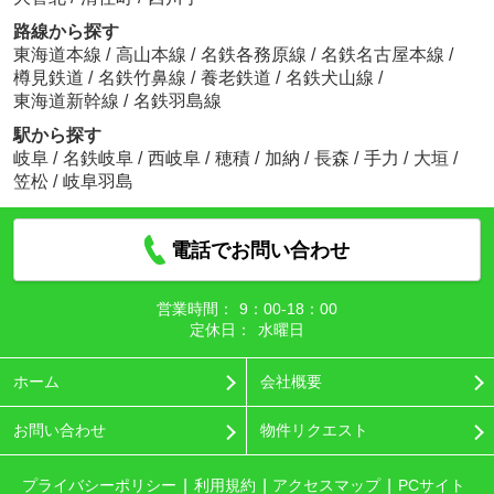
路線から探す
東海道本線
/
高山本線
/
名鉄各務原線
/
名鉄名古屋本線
/
樽見鉄道
/
名鉄竹鼻線
/
養老鉄道
/
名鉄犬山線
/
東海道新幹線
/
名鉄羽島線
駅から探す
岐阜
/
名鉄岐阜
/
西岐阜
/
穂積
/
加納
/
長森
/
手力
/
大垣
/
笠松
/
岐阜羽島
電話でお問い合わせ
営業時間：
9：00‐18：00
定休日：
水曜日
ホーム
会社概要
お問い合わせ
物件リクエスト
プライバシーポリシー
利用規約
アクセスマップ
PCサイト