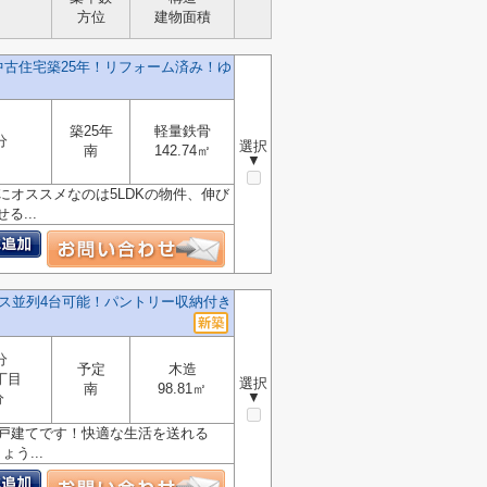
方位
建物面積
古住宅築25年！リフォーム済み！ゆ
築25年
軽量鉄骨
分
選択
南
142.74㎡
▼
にオススメなのは5LDKの物件、伸び
...
ス並列4台可能！パントリー収納付き
分
予定
木造
丁目
選択
南
98.81㎡
▼
分
の戸建てです！快適な生活を送れる
う...