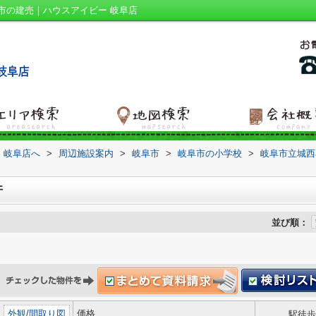
市の建売｜ハウスアイビー 岐阜店
 岐阜店へ
>
周辺施設案内
>
岐阜市
>
岐阜市の小学校
>
岐阜市立城西
件
並び順：
外観
/
間取り図
価格
駅徒歩