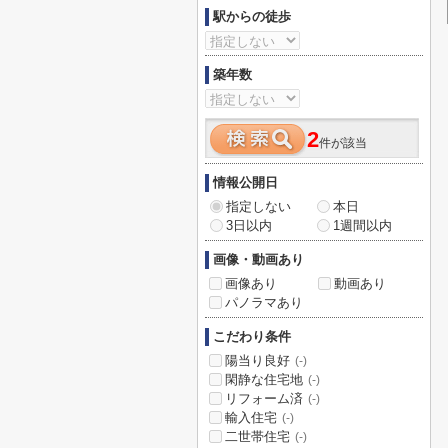
駅からの徒歩
築年数
2
件が該当
情報公開日
指定しない
本日
3日以内
1週間以内
画像・動画あり
画像あり
動画あり
パノラマあり
こだわり条件
陽当り良好
(-)
閑静な住宅地
(-)
リフォーム済
(-)
輸入住宅
(-)
二世帯住宅
(-)