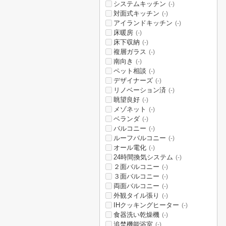
システムキッチン
(-)
対面式キッチン
(-)
アイランドキッチン
(-)
床暖房
(-)
床下収納
(-)
複層ガラス
(-)
南向き
(-)
ペット相談
(-)
デザイナーズ
(-)
リノベーション済
(-)
眺望良好
(-)
メゾネット
(-)
ベランダ
(-)
バルコニー
(-)
ルーフバルコニー
(-)
オール電化
(-)
24時間換気システム
(-)
２面バルコニー
(-)
３面バルコニー
(-)
両面バルコニー
(-)
外観タイル張り
(-)
IHクッキングヒーター
(-)
食器洗い乾燥機
(-)
追焚機能浴室
(-)