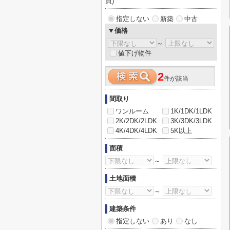
買)
指定しない
新築
中古
▼価格
～
値下げ物件
2
件が該当
間取り
ワンルーム
1K/1DK/1LDK
2K/2DK/2LDK
3K/3DK/3LDK
4K/4DK/4LDK
5K以上
面積
～
土地面積
～
建築条件
指定しない
あり
なし