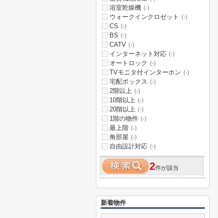
浴室乾燥機
(-)
ウォークインクロゼット
(-)
CS
(-)
BS
(-)
CATV
(-)
インターネット対応
(-)
オートロック
(-)
TVモニタ付インターホン
(-)
宅配ボックス
(-)
2階以上
(-)
10階以上
(-)
20階以上
(-)
1階の物件
(-)
最上階
(-)
角部屋
(-)
自由設計対応
(-)
2
件が該当
新着物件