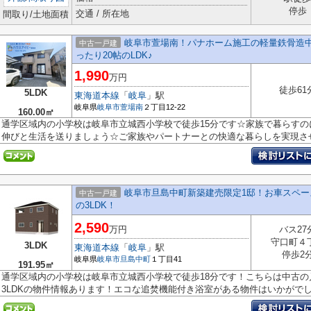
停歩
交通 / 所在地
間取り/土地面積
岐阜市萱場南！パナホーム施工の軽量鉄骨造中
中古一戸建
ったり20帖のLDK♪
1,990
万円
徒歩61
5LDK
東海道本線
「
岐阜
」駅
岐阜県
岐阜市
萱場南
２丁目12-22
160.00㎡
通学区域内の小学校は岐阜市立城西小学校で徒歩15分です☆家族で暮らすの
伸びと生活を送りましょう☆ご家族やパートナーとの快適な暮らしを実現させる
岐阜市旦島中町新築建売限定1邸！お車スペー
中古一戸建
の3LDK！
2,590
万円
バス27
守口町４
3LDK
東海道本線
「
岐阜
」駅
停歩2
岐阜県
岐阜市
旦島中町
１丁目41
191.95㎡
通学区域内の小学校は岐阜市立城西小学校で徒歩18分です！こちらは中古
3LDKの物件情報あります！エコな追焚機能付き浴室がある物件はいかがでしょ