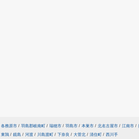
各務原市
/
羽島郡岐南町
/
瑞穂市
/
羽島市
/
本巣市
/
北名古屋市
/
江南市
/
東鶉
/
鏡島
/
河渡
/
川島渡町
/
下奈良
/
大菅北
/
清住町
/
西川手