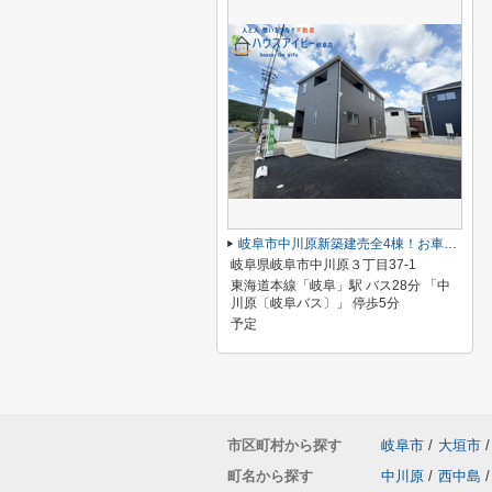
岐阜市中川原新築建売全4棟！お車並列3台可能！長良東小学校区！広めのインナーバルコニー！
岐阜県岐阜市中川原３丁目37-1
東海道本線「岐阜」駅 バス28分 「中
川原〔岐阜バス〕」 停歩5分
予定
市区町村から探す
岐阜市
/
大垣市
/
町名から探す
中川原
/
西中島
/