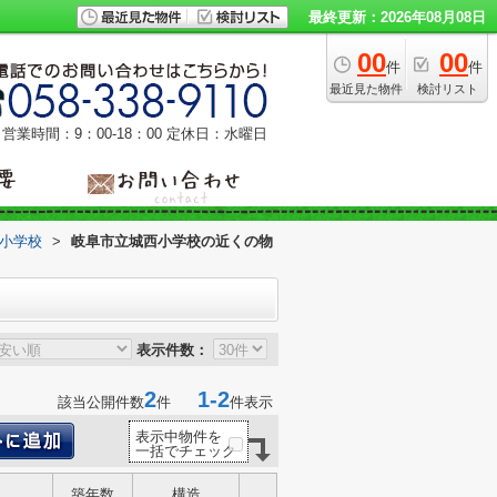
最終更新：2026年08月08日
00
00
件
件
最近見た物件
検討リスト
営業時間：9：00‐18：00
定休日：水曜日
小学校
>
岐阜市立城西小学校の近くの物
表示件数：
2
1-2
該当公開件数
件
件表示
表示中物件を
一括でチェック
築年数
構造