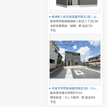
岐南町八剣北新築建売限定1邸！お車スペース3台可能！北小学校徒歩10分！インナーバルコニーのあるお家
岐阜県羽島郡岐南町八剣北１丁目130
名鉄各務原線「細畑」駅 徒歩7分
予定
本巣市早野新築建売限定1邸！モレラ岐阜まで徒歩5分！お買い物便利♪最寄りの駅まで徒歩8分です♪
岐阜県本巣市早野875-61
樽見鉄道「モレラ岐阜」駅 徒歩8分
予定