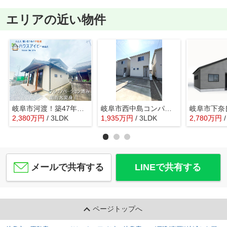
エリアの近い物件
岐阜市河渡！築47年のお家を劇的大改造！家族みんなでくつろげる広々リビング3LDK！
岐阜市西中島コンパクトサイズの新築戸建全6棟！網戸・エアコン・カーテンレール・テレビアンテナ標準完備
2,380
万
円
/ 3LDK
1,935
万
円
/ 3LDK
2,780
万
円
メールで共有する
LINEで共有する
ページトップへ