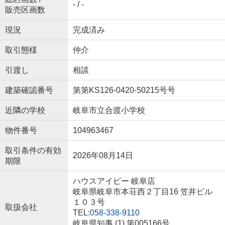
- / -
販売区画数
現況
完成済み
取引態様
仲介
引渡し
相談
建築確認番号
第第KS126-0420-50215号号
近隣の学校
岐阜市立合渡小学校
物件番号
104963467
取引条件の有効
2026年08月14日
期限
ハウスアイビー 岐阜店
岐阜県岐阜市本荘西２丁目16 笠井ビル
１０３号
取扱会社
TEL:
058-338-9110
岐阜県知事 (1) 第005166号