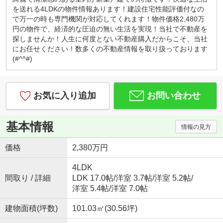
カフェ感覚で、お気軽にお越しくださいませ！
を送れる4LDKの物件情報あります！建設住宅性能評価付なの
キッズコーナー・お菓子サービス！
で万一の時も専門機関が対応してくれます！物件価格2,480万
小さなお子様連れでもご安心してお越しください。
円の物件で、経済的な圧迫の無い生活を実現！当社で不動産を
ブロックや積木、おままごとセットなど沢山のおも
探しませんか！人生に何度とない不動産購入だからこそ、当社
ちゃ取り揃えております。お子様用ドリンク、子供
にお任せください！数多くの不動産情報を取り扱っております
が大好きな駄菓子もご用意しております。
(#^^#)
◇はじめての住宅購入、まずはご相談からいかがで
すか？◇
初めてなので「分からないことが分からない」と思
お気に入り追加
お問い合わせ
います。
例えば、物件価格の他にかかる費用っていくら？な
どすぐにご説明いたします。
基本情報
情報の見方
勉強しながら、納得して後悔しない！賢い家探し。
一組のお客様にじっくり向き合っています。
価格
2,380万円
『入りやすくて、相談しやすい』そんなお店作りを
心がけております♪
4LDK
間取り / 詳細
LDK 17.0帖
/
洋室 3.7帖
/
洋室 5.2帖
/
洋室 5.4帖
/
洋室 7.0帖
建物面積(坪数)
101.03㎡(30.56坪)