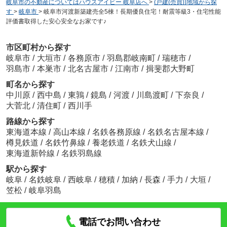
岐阜市の不動産についてはハウスアイビー 岐阜店へ
>
(戸建(売買))地域から探
す
>
岐阜市
>
岐阜市河渡新築建売全5棟！長期優良住宅！耐震等級3・住宅性能
評価書取得した安心安全なお家です♪
市区町村から探す
岐阜市
/
大垣市
/
各務原市
/
羽島郡岐南町
/
瑞穂市
/
羽島市
/
本巣市
/
北名古屋市
/
江南市
/
揖斐郡大野町
町名から探す
中川原
/
西中島
/
東鶉
/
鏡島
/
河渡
/
川島渡町
/
下奈良
/
大菅北
/
清住町
/
西川手
路線から探す
東海道本線
/
高山本線
/
名鉄各務原線
/
名鉄名古屋本線
/
樽見鉄道
/
名鉄竹鼻線
/
養老鉄道
/
名鉄犬山線
/
東海道新幹線
/
名鉄羽島線
駅から探す
岐阜
/
名鉄岐阜
/
西岐阜
/
穂積
/
加納
/
長森
/
手力
/
大垣
/
笠松
/
岐阜羽島
電話でお問い合わせ