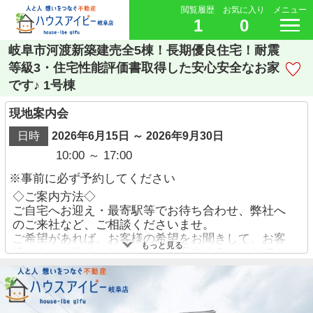
閲覧履歴
お気に入り
メニュー
1
0
岐阜市河渡新築建売全5棟！長期優良住宅！耐震
等級3・住宅性能評価書取得した安心安全なお家
です♪ 1号棟
現地案内会
日時
2026年6月15日 ～ 2026年9月30日
10:00 ～ 17:00
※事前に必ず予約してください
◇ご案内方法◇
ご自宅へお迎え・最寄駅等でお待ち合わせ、弊社へ
のご来社など、ご相談くださいませ。
ご希望があれば、お客様の希望をお聞きして、お客
もっと見る
様にあった物件をお探ししてご案内することもでき
ます。
ご予約方法
・お電話でのお問い合わせ→【058-338-9110】