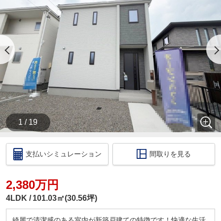
・【物件資料請求ボタン】より、備考欄にご希望日
時を記載ください。
・当店の店舗ページより【ハウスアイビー岐阜店の
ホームページ】へ。
・ラインでのお問い合わせも出来ます。ID検索【＠
731koxur】
◇住宅ローンのご相談いつでも無料で受け付けます
◇
・いくら位の住宅を購入する方がいいの？
・今買うのがいいの？それとも、頭金を貯めてか
ら？
1 / 19
・いくらぐらいまで借りられるの？毎月の返済はい
くらになるの？
・車のローンがあっても住宅ローンは組めるの？
支払いシミュレーション
間取りを見る
・自営業だけど大丈夫？
このような住宅購入に関する資金相談もお伺いいた
します！
2,380万円
税金の控除、給付金のお話などもさせて頂きます。
4LDK
101.03㎡(30.56坪)
□ご来店いただいた際には
ドリンクサービス
綺麗で清潔感のある室内が新築戸建ての特徴です！快適な生活