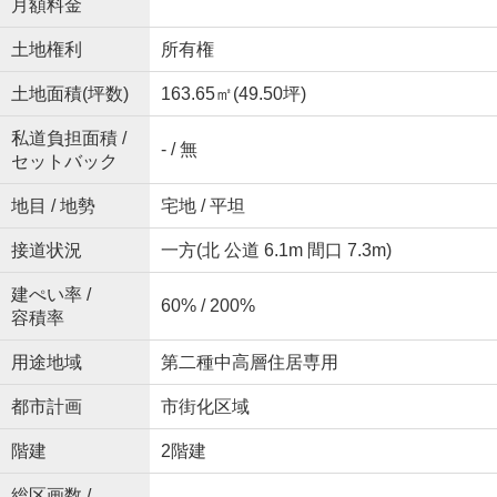
月額料金
土地権利
所有権
土地面積(坪数)
163.65㎡(49.50坪)
私道負担面積 /
- / 無
セットバック
地目 / 地勢
宅地 / 平坦
接道状況
一方(北 公道 6.1m 間口 7.3m)
建ぺい率 /
60% / 200%
容積率
用途地域
第二種中高層住居専用
都市計画
市街化区域
階建
2階建
総区画数 /