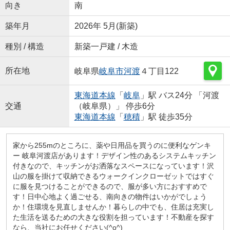
向き
南
築年月
2026年 5月(新築)
種別 / 構造
新築一戸建 / 木造
所在地
岐阜県
岐阜市
河渡
４丁目122
東海道本線
「
岐阜
」駅 バス24分 「河渡
交通
（岐阜県）」 停歩6分
東海道本線
「
穂積
」駅 徒歩35分
家から255mのところに、薬や日用品を買うのに便利なゲンキ
ー 岐阜河渡店があります！デザイン性のあるシステムキッチン
付きなので、キッチンがお洒落なスペースになっています！沢
山の服を掛けて収納できるウォークインクローゼットではすぐ
に服を見つけることができるので、服が多い方におすすめで
す！日中心地よく過ごせる、南向きの物件はいかがでしょう
か！住環境を見直しませんか！暮らしの中でも、住居は充実し
た生活を送るための大きな役割を担っています！不動産を探す
なら、当社にお任せください(^o^)