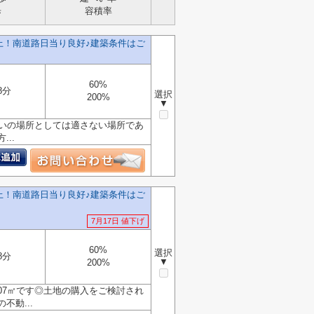
歩
容積率
上！南道路日当り良好♪建築条件はご
60%
8分
選択
200%
▼
まいの場所としては適さない場所であ
..
上！南道路日当り良好♪建築条件はご
7月17日 値下げ
60%
選択
8分
▼
200%
.07㎡です◎土地の購入をご検討され
動...