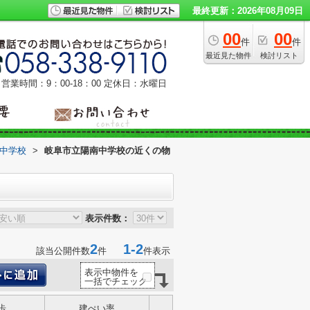
最終更新：2026年08月09日
00
00
件
件
最近見た物件
検討リスト
営業時間：9：00‐18：00
定休日：水曜日
中学校
>
岐阜市立陽南中学校の近くの物
表示件数：
2
1-2
該当公開件数
件
件表示
表示中物件を
一括でチェック
歩
建ぺい率