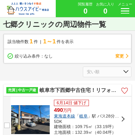
閲覧履歴
お気に入り
メニュー
0
0
七郷クリニックの周辺物件一覧
1
1～1
該当物件数
件
件を表示
変更
絞り込み条件：
なし
岐阜市下西郷中古住宅！リフォームあり！そのままでお住まいいただけます♪七郷小学校まで徒歩7分！
売買 | 中古一戸建
6月14日 値下げ
490
万
円
東海道本線
「
岐阜
」駅 バス28分 「西改田」 停歩8分
5DK
建物面積：109.75㎡（33.19坪）
土地面積：132.39㎡（40.04坪）