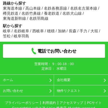
路線から探す
東海道本線
/
高山本線
/
名鉄各務原線
/
名鉄名古屋本線
/
樽見鉄道
/
名鉄竹鼻線
/
養老鉄道
/
名鉄犬山線
/
東海道新幹線
/
名鉄羽島線
駅から探す
岐阜
/
名鉄岐阜
/
西岐阜
/
穂積
/
加納
/
長森
/
手力
/
大垣
/
笠松
/
岐阜羽島
電話でお問い合わせ
営業時間：
9：00‐18：00
定休日：
水曜日
ホーム
会社概要
お問い合わせ
物件リクエスト
プライバシーポリシー
利用規約
アクセスマップ
PCサイト
Copyright(c) ハウスアイビー 岐阜店 All rights reserved.