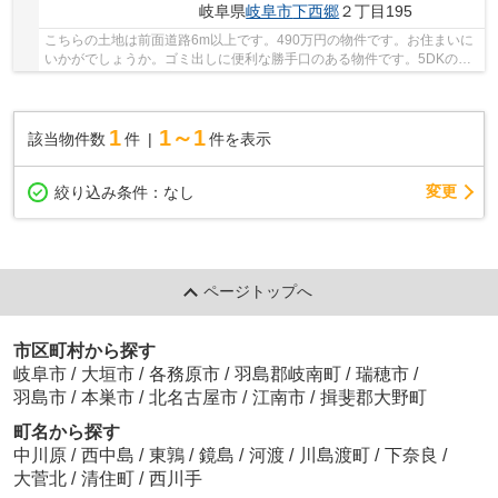
岐阜県
岐阜市
下西郷
２丁目195
こちらの土地は前面道路6m以上です。490万円の物件です。お住まいに
いかがでしょうか。ゴミ出しに便利な勝手口のある物件です。5DKの物
件です。当社で不動産を探しませんか。人生に何...
1
1～1
該当物件数
件
件を表示
変更
絞り込み条件：
なし
ページトップへ
市区町村から探す
岐阜市
/
大垣市
/
各務原市
/
羽島郡岐南町
/
瑞穂市
/
羽島市
/
本巣市
/
北名古屋市
/
江南市
/
揖斐郡大野町
町名から探す
中川原
/
西中島
/
東鶉
/
鏡島
/
河渡
/
川島渡町
/
下奈良
/
大菅北
/
清住町
/
西川手