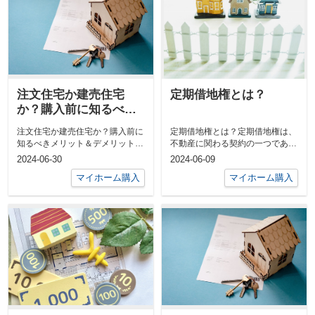
注文住宅か建売住宅
定期借地権とは？
か？購入前に知るべき
メリット＆デメリット
注文住宅か建売住宅か？購入前に
定期借地権とは？定期借地権は、
知るべきメリット＆デメリット住
不動産に関わる契約の一つであ
宅購入は人生の中で大きな決断の
り、特に土地利用に関する重要な
2024-06-30
2024-06-09
一つです。...
概念です。不...
マイホーム購入
マイホーム購入