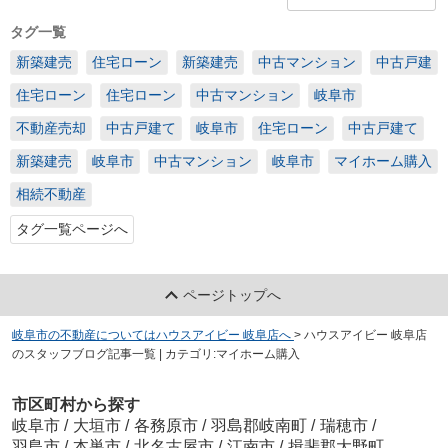
タグ一覧
新築建売
住宅ローン
新築建売
中古マンション
中古戸建
住宅ローン
住宅ローン
中古マンション
岐阜市
不動産売却
中古戸建て
岐阜市
住宅ローン
中古戸建て
新築建売
岐阜市
中古マンション
岐阜市
マイホーム購入
相続不動産
タグ一覧ページへ
ページトップへ
岐阜市の不動産についてはハウスアイビー 岐阜店へ
>
ハウスアイビー 岐阜店
のスタッフブログ記事一覧 | カテゴリ:マイホーム購入
市区町村から探す
岐阜市
/
大垣市
/
各務原市
/
羽島郡岐南町
/
瑞穂市
/
羽島市
/
本巣市
/
北名古屋市
/
江南市
/
揖斐郡大野町