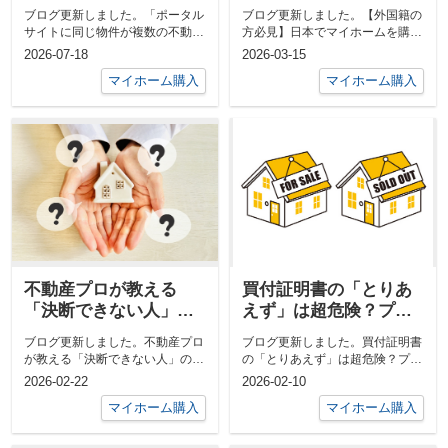
複数の不動産屋から紹
する際に直面する「日
ブログ更新しました。「ポータル
ブログ更新しました。【外国籍の
介されている謎？につ
本人とは決定的に違
サイトに同じ物件が複数の不動産
方必見】日本でマイホームを購入
いて
う」3つの壁
屋から紹介されている謎？につい
する際に直面する「日本人とは決
2026-07-18
2026-03-15
て」下記U...
定的に違う...
マイホーム購入
マイホーム購入
不動産プロが教える
買付証明書の「とりあ
「決断できない人」の5
えず」は超危険？プロ
つの思考とその解決法
が教える失敗しない購
ブログ更新しました。不動産プロ
ブログ更新しました。買付証明書
入申し込みの鉄則
が教える「決断できない人」の5
の「とりあえず」は超危険？プロ
つの思考とその解決法下記URLよ
が教える失敗しない購入申し込み
2026-02-22
2026-02-10
りご覧い...
の鉄則下記...
マイホーム購入
マイホーム購入