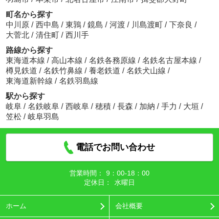
町名から探す
中川原
/
西中島
/
東鶉
/
鏡島
/
河渡
/
川島渡町
/
下奈良
/
大菅北
/
清住町
/
西川手
路線から探す
東海道本線
/
高山本線
/
名鉄各務原線
/
名鉄名古屋本線
/
樽見鉄道
/
名鉄竹鼻線
/
養老鉄道
/
名鉄犬山線
/
東海道新幹線
/
名鉄羽島線
駅から探す
岐阜
/
名鉄岐阜
/
西岐阜
/
穂積
/
長森
/
加納
/
手力
/
大垣
/
笠松
/
岐阜羽島
電話でお問い合わせ
営業時間：
9：00‐18：00
定休日：
水曜日
ホーム
会社概要