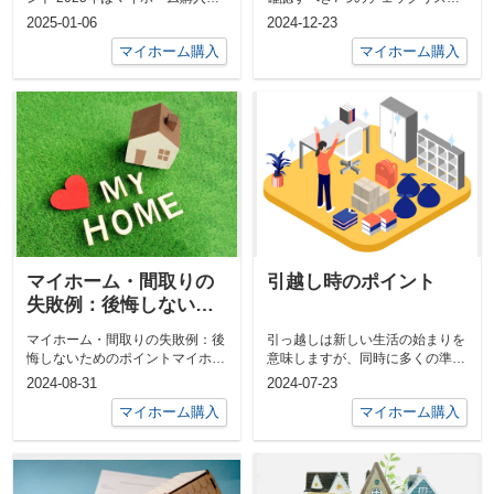
検討している方にとって、重要な
家を購入するのは人生の大きな決
2025-01-06
2024-12-23
年と...
断のひと...
マイホーム購入
マイホーム購入
マイホーム・間取りの
引越し時のポイント
失敗例：後悔しないた
めのポイント
マイホーム・間取りの失敗例：後
引っ越しは新しい生活の始まりを
悔しないためのポイントマイホー
意味しますが、同時に多くの準備
ムを建てる際に、多くの人が夢見
と計画が必要です。引っ越しをス
2024-08-31
2024-07-23
るのは、理...
ムーズに進...
マイホーム購入
マイホーム購入