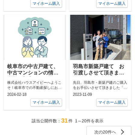
マイホーム購入
マイホーム購入
岐阜市の中古戸建て、
羽島市新築戸建て お
中古マンションの情報
引渡しさせて頂きまし
多数更新中です！
た♪
株式会社ハウスアイビーへようこ
先日、羽島市・新築戸建のご購入
そ！岐阜市での不動産探しにおい
をお手伝いさせて頂きました「Y
て、私たちはお手伝いさせていた
様」のお引渡し時のお写真です
2024-02-18
2023-11-09
だきます。...
♪↓↓↓笑顔...
マイホーム購入
マイホーム購入
31
該当公開件数：
件
1～20
件を表示
次の20件へ