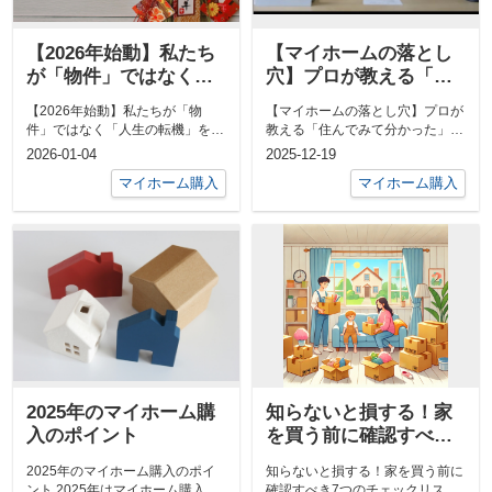
【2026年始動】私たち
【マイホームの落とし
が「物件」ではなく
穴】プロが教える「住
「人生の転機」を仲介
んでみて分かった」プ
【2026年始動】私たちが「物
【マイホームの落とし穴】プロが
する理由
チ不満5選
件」ではなく「人生の転機」を仲
教える「住んでみて分かった」プ
介する理由ブログ更新しました。
チ不満5選
2026-01-04
2025-12-19
下記のUR...
マイホーム購入
マイホーム購入
2025年のマイホーム購
知らないと損する！家
入のポイント
を買う前に確認すべき7
つのチェックリスト
2025年のマイホーム購入のポイ
知らないと損する！家を買う前に
ント 2025年はマイホーム購入を
確認すべき7つのチェックリスト