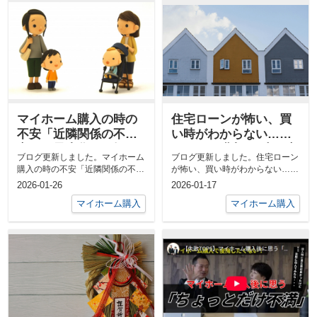
マイホーム購入の時の
住宅ローンが怖い、買
不安「近隣関係の不
い時がわからない…マ
安」を最小化し、軽や
イホーム購入の5大不安
ブログ更新しました。マイホーム
ブログ更新しました。住宅ローン
かに生きるための新常
を解消して理想の暮ら
購入の時の不安「近隣関係の不
が怖い、買い時がわからない…マ
識
しを手に入れる方法
安」を最小化し、軽やかに生きる
イホーム購入の5大不安を解消し
2026-01-26
2026-01-17
ための新常識...
て理想の暮...
マイホーム購入
マイホーム購入