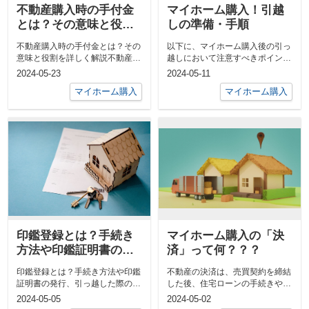
不動産購入時の手付金
マイホーム購入！引越
とは？その意味と役割
しの準備・手順
を詳しく解説
不動産購入時の手付金とは？その
以下に、マイホーム購入後の引っ
意味と役割を詳しく解説不動産を
越しにおいて注意すべきポイント
購入する際には、さまざまな手続
をいくつか挙げます。1. 引っ越し
2024-05-23
2024-05-11
きや支払い...
の計画...
マイホーム購入
マイホーム購入
印鑑登録とは？手続き
マイホーム購入の「決
方法や印鑑証明書の発
済」って何？？？
行、引っ越した際の手
印鑑登録とは？手続き方法や印鑑
不動産の決済は、売買契約を締結
順も解説
証明書の発行、引っ越した際の手
した後、住宅ローンの手続きや引
順も解説印鑑登録は、ハンコを役
き渡しの準備を終えた段階で行わ
2024-05-05
2024-05-02
所に届け出...
れます。決...