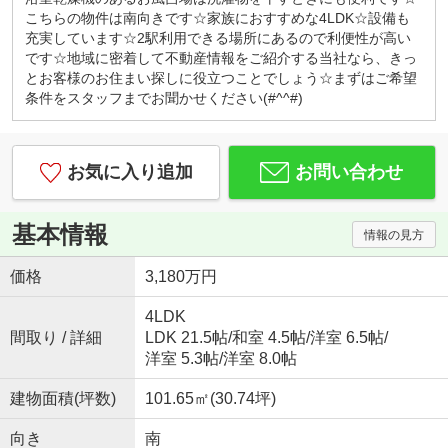
カフェ感覚で、お気軽にお越しくださいませ！
こちらの物件は南向きです☆家族におすすめな4LDK☆設備も
キッズコーナー・お菓子サービス！
充実しています☆2駅利用できる場所にあるので利便性が高い
小さなお子様連れでもご安心してお越しください。
です☆地域に密着して不動産情報をご紹介する当社なら、きっ
ブロックや積木、おままごとセットなど沢山のおも
とお客様のお住まい探しに役立つことでしょう☆まずはご希望
ちゃ取り揃えております。お子様用ドリンク、子供
条件をスタッフまでお聞かせください(#^^#)
が大好きな駄菓子もご用意しております。
◇はじめての住宅購入、まずはご相談からいかがで
すか？◇
お気に入り追加
お問い合わせ
初めてなので「分からないことが分からない」と思
います。
例えば、物件価格の他にかかる費用っていくら？な
基本情報
情報の見方
どすぐにご説明いたします。
勉強しながら、納得して後悔しない！賢い家探し。
価格
3,180万円
一組のお客様にじっくり向き合っています。
『入りやすくて、相談しやすい』そんなお店作りを
4LDK
心がけております♪
間取り / 詳細
LDK 21.5帖
/
和室 4.5帖
/
洋室 6.5帖
/
洋室 5.3帖
/
洋室 8.0帖
建物面積(坪数)
101.65㎡(30.74坪)
向き
南