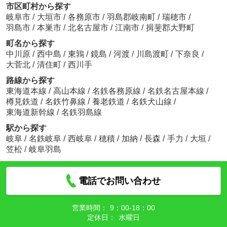
市区町村から探す
岐阜市
/
大垣市
/
各務原市
/
羽島郡岐南町
/
瑞穂市
/
羽島市
/
本巣市
/
北名古屋市
/
江南市
/
揖斐郡大野町
町名から探す
中川原
/
西中島
/
東鶉
/
鏡島
/
河渡
/
川島渡町
/
下奈良
/
大菅北
/
清住町
/
西川手
路線から探す
東海道本線
/
高山本線
/
名鉄各務原線
/
名鉄名古屋本線
/
樽見鉄道
/
名鉄竹鼻線
/
養老鉄道
/
名鉄犬山線
/
東海道新幹線
/
名鉄羽島線
駅から探す
岐阜
/
名鉄岐阜
/
西岐阜
/
穂積
/
加納
/
長森
/
手力
/
大垣
/
笠松
/
岐阜羽島
電話でお問い合わせ
営業時間：
9：00‐18：00
定休日：
水曜日