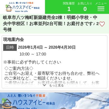
閲覧履歴
お気に入り
メニュー
1
0
岐阜市八ツ梅町新築建売全2棟！明郷小学校・中
央中学校区！お車並列2台可能！お庭付きです♪ 2
号棟
現地案内会
日時
2026年1月4日 ～ 2026年4月30日
10:00 ～ 17:00
※事前に必ず予約してください
◇ご案内方法◇
ご自宅へお迎え・最寄駅等でお待ち合わせ、弊社へ
のご来社など、ご相談くださいませ。
ご希望があれば、お客様の希望をお聞きして、お客
もっと見る
様にあった物件をお探ししてご案内することもでき
ます。
ご予約方法
・お電話でのお問い合わせ→【058-338-9110】