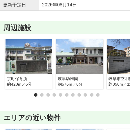
更新予定日
2026年08月14日
周辺施設
京町保育所
岐阜幼稚園
岐阜市立明
約420m／6分
約576m／8分
約856m／1
エリアの近い物件