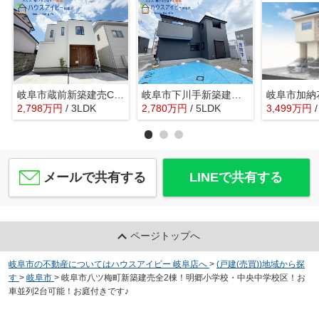
岐阜市蔵前新築建売C棟！オール電化住宅！お車スペース4台可能！手力駅まで徒歩6分です♪
岐阜市下川手新築建売限定1邸！茶所駅まで徒歩5分！厚見小学校まで徒歩5分です♪お車並列2台可能！
2,798
万
円
/ 3LDK
2,780
万
円
/ 5LDK
3,499
万
円
メールで共有する
LINEで共有する
ページトップへ
岐阜市の不動産についてはハウスアイビー 岐阜店へ
>
(戸建(売買))地域から探
す
>
岐阜市
>
岐阜市八ツ梅町新築建売全2棟！明郷小学校・中央中学校区！お
車並列2台可能！お庭付きです♪