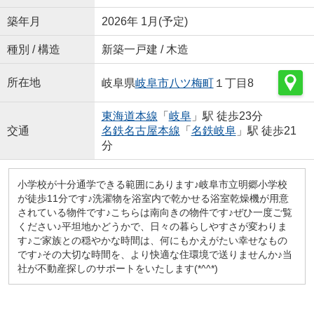
築年月
2026年 1月(予定)
種別 / 構造
新築一戸建 / 木造
所在地
岐阜県
岐阜市
八ツ梅町
１丁目8
東海道本線
「
岐阜
」駅 徒歩23分
交通
名鉄名古屋本線
「
名鉄岐阜
」駅 徒歩21
分
小学校が十分通学できる範囲にあります♪岐阜市立明郷小学校
が徒歩11分です♪洗濯物を浴室内で乾かせる浴室乾燥機が用意
されている物件です♪こちらは南向きの物件です♪ぜひ一度ご覧
ください♪平坦地かどうかで、日々の暮らしやすさが変わりま
す♪ご家族との穏やかな時間は、何にもかえがたい幸せなもの
です♪その大切な時間を、より快適な住環境で送りませんか♪当
社が不動産探しのサポートをいたします(*^^*)