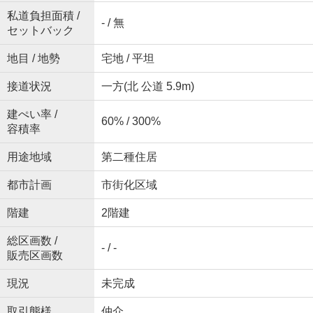
私道負担面積 /
- / 無
セットバック
地目 / 地勢
宅地 / 平坦
接道状況
一方(北 公道 5.9m)
建ぺい率 /
60% / 300%
容積率
用途地域
第二種住居
都市計画
市街化区域
階建
2階建
総区画数 /
- / -
販売区画数
現況
未完成
取引態様
仲介