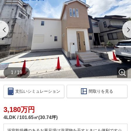
・【物件資料請求ボタン】より、備考欄にご希望日
時を記載ください。
・当店の店舗ページより【ハウスアイビー岐阜店の
ホームページ】へ。
・ラインでのお問い合わせも出来ます。ID検索【＠
731koxur】
◇住宅ローンのご相談いつでも無料で受け付けます
◇
・いくら位の住宅を購入する方がいいの？
・今買うのがいいの？それとも、頭金を貯めてか
ら？
1 / 19
・いくらぐらいまで借りられるの？毎月の返済はい
くらになるの？
・車のローンがあっても住宅ローンは組めるの？
支払いシミュレーション
間取りを見る
・自営業だけど大丈夫？
このような住宅購入に関する資金相談もお伺いいた
します！
3,180万円
税金の控除、給付金のお話などもさせて頂きます。
4LDK
101.65㎡(30.74坪)
□ご来店いただいた際には
ドリンクサービス
浴室乾燥機のあるお風呂場は洗濯物を干すときにも便利です☆