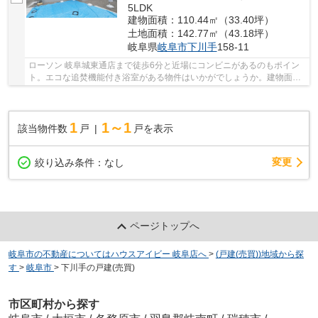
5LDK
建物面積：110.44㎡（33.40坪）
土地面積：142.77㎡（43.18坪）
岐阜県
岐阜市
下川手
158-11
ローソン 岐阜城東通店まで徒歩6分と近場にコンビニがあるのもポイン
ト。エコな追焚機能付き浴室がある物件はいかがでしょうか。建物面積
110.44平方メートルですので快適な生活ができ...
1
1～1
該当物件数
戸
戸を表示
変更
絞り込み条件：
なし
ページトップへ
岐阜市の不動産についてはハウスアイビー 岐阜店へ
>
(戸建(売買))地域から探
す
>
岐阜市
>
下川手の戸建(売買)
市区町村から探す