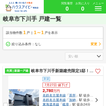
閲覧履歴
お気に入り
メニュー
0
0
岐阜市下川手 戸建一覧
1
1～1
該当物件数
戸
戸を表示
変更
絞り込み条件：
なし
岐阜市下川手新築建売限定1邸！茶所駅まで徒歩5分！厚見小学校まで徒歩5分です♪お車並列2台可能！
売買 | 新築一戸建
新築
7月27日 値下げ
2,780
万
円
名鉄名古屋本線
「
茶所
」駅 徒歩5分
名鉄名古屋本線
「
加納
」駅 徒歩12分
東海道本線
「
岐阜
」駅 徒歩24分