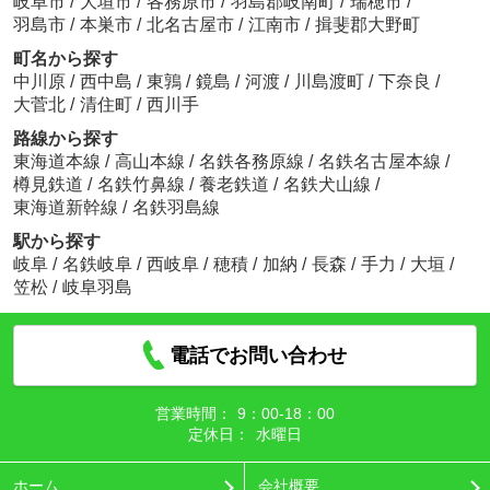
岐阜市
/
大垣市
/
各務原市
/
羽島郡岐南町
/
瑞穂市
/
羽島市
/
本巣市
/
北名古屋市
/
江南市
/
揖斐郡大野町
町名から探す
中川原
/
西中島
/
東鶉
/
鏡島
/
河渡
/
川島渡町
/
下奈良
/
大菅北
/
清住町
/
西川手
路線から探す
東海道本線
/
高山本線
/
名鉄各務原線
/
名鉄名古屋本線
/
樽見鉄道
/
名鉄竹鼻線
/
養老鉄道
/
名鉄犬山線
/
東海道新幹線
/
名鉄羽島線
駅から探す
岐阜
/
名鉄岐阜
/
西岐阜
/
穂積
/
加納
/
長森
/
手力
/
大垣
/
笠松
/
岐阜羽島
電話でお問い合わせ
営業時間：
9：00‐18：00
定休日：
水曜日
ホーム
会社概要