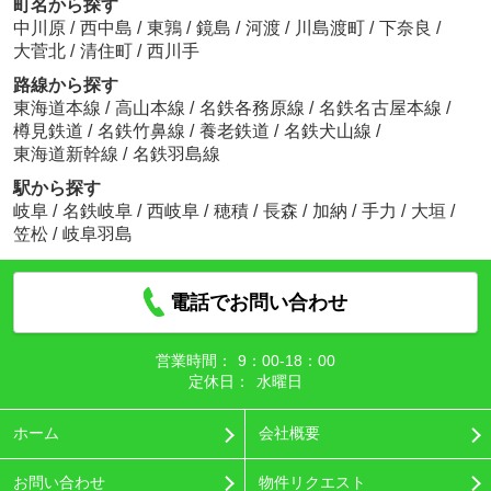
町名から探す
中川原
/
西中島
/
東鶉
/
鏡島
/
河渡
/
川島渡町
/
下奈良
/
大菅北
/
清住町
/
西川手
路線から探す
東海道本線
/
高山本線
/
名鉄各務原線
/
名鉄名古屋本線
/
樽見鉄道
/
名鉄竹鼻線
/
養老鉄道
/
名鉄犬山線
/
東海道新幹線
/
名鉄羽島線
駅から探す
岐阜
/
名鉄岐阜
/
西岐阜
/
穂積
/
長森
/
加納
/
手力
/
大垣
/
笠松
/
岐阜羽島
電話でお問い合わせ
営業時間：
9：00‐18：00
定休日：
水曜日
ホーム
会社概要
お問い合わせ
物件リクエスト