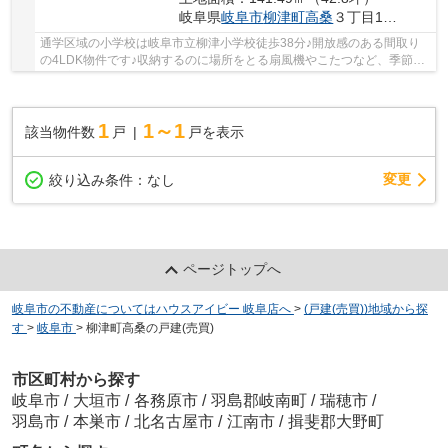
岐阜県
岐阜市
柳津町高桑
３丁目105
通学区域の小学校は岐阜市立柳津小学校徒歩38分♪開放感のある間取り
の4LDK物件です♪収納するのに場所をとる扇風機やこたつなど、季節も
のの家電もしまうことができるウォークインクロ...
1
1～1
該当物件数
戸
戸を表示
変更
絞り込み条件：
なし
ページトップへ
岐阜市の不動産についてはハウスアイビー 岐阜店へ
>
(戸建(売買))地域から探
す
>
岐阜市
>
柳津町高桑の戸建(売買)
市区町村から探す
岐阜市
/
大垣市
/
各務原市
/
羽島郡岐南町
/
瑞穂市
/
羽島市
/
本巣市
/
北名古屋市
/
江南市
/
揖斐郡大野町