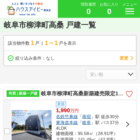
閲覧履歴
お気に入り
メニュー
0
0
岐阜市柳津町高桑 戸建一覧
1
1～1
該当物件数
戸
戸を表示
変更
絞り込み条件：
なし
岐阜市柳津町高桑新築建売限定1邸！お車並列2台可能！16帖のリビング！インナーバルコニーのあるお家！
売買 | 新築一戸建
新築
1,990
万
円
名鉄竹鼻線
「
南宿
」駅 徒歩30分
東海道本線
「
岐阜
」駅 バス37分 「高桑」 停歩7分
4LDK
建物面積：95.58㎡（28.91坪）
土地面積：141.49㎡（42.8坪）