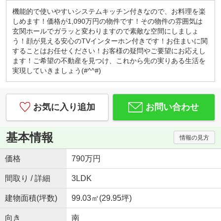
カフェ感覚で、お気軽にお越しくださいませ！
機能的で使いやすいシステムキッチン付きなので、お料理を楽
キッズコーナー・お菓子サービス！
しめます！価格が1,090万円の物件です！その物件の雰囲気は
小さなお子様連れでもご安心してお越しください。
玄関ホールでガラッと変わりますので素敵な空間にしましょ
ブロックや積木、おままごとセットなど沢山のおも
う！顔が見える安心のTVインターホン付きです！お住まいに関
ちゃ取り揃えております。お子様用ドリンク、子供
することはお任せください！お客様の疑問やご要望にお応えし
が大好きな駄菓子もご用意しております。
ます！ご希望の不動産を見つけ、これから先の実りある生活を
実現していきましょう(#^^#)
◇はじめての住宅購入、まずはご相談からいかがで
すか？◇
初めてなので「分からないことが分からない」と思
います。
お気に入り追加
お問い合わせ
例えば、物件価格の他にかかる費用っていくら？な
どすぐにご説明いたします。
勉強しながら、納得して後悔しない！賢い家探し。
基本情報
情報の見方
一組のお客様にじっくり向き合っています。
『入りやすくて、相談しやすい』そんなお店作りを
価格
790万円
心がけております♪
間取り / 詳細
3LDK
建物面積(坪数)
99.03㎡(29.95坪)
向き
南