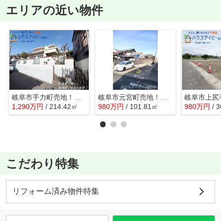
エリアの近い物件
岐阜市手力町売地！敷地約64坪！解体更地渡し！建築条件無し！お好きなハウスメーカーさんで建築できます
岐阜市元宮町売地！南西角地の30坪です♪徹明さくら小学校まで徒歩3分！建築条件はございません♪
1,290
万
円
/ 214.42㎡
980
万
円
/ 101.81㎡
980
万
円
/ 
こだわり特集
リフォーム済み物件特集