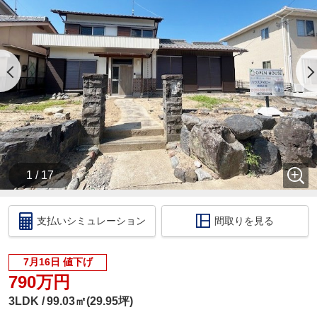
・【物件資料請求ボタン】より、備考欄にご希望日
時を記載ください。
・当店の店舗ページより【ハウスアイビー岐阜店の
ホームページ】へ。
・ラインでのお問い合わせも出来ます。ID検索【＠
731koxur】
◇住宅ローンのご相談いつでも無料で受け付けます
◇
・いくら位の住宅を購入する方がいいの？
・今買うのがいいの？それとも、頭金を貯めてか
ら？
1 / 17
・いくらぐらいまで借りられるの？毎月の返済はい
くらになるの？
・車のローンがあっても住宅ローンは組めるの？
支払いシミュレーション
間取りを見る
・自営業だけど大丈夫？
このような住宅購入に関する資金相談もお伺いいた
します！
7月16日 値下げ
税金の控除、給付金のお話などもさせて頂きます。
790万円
□ご来店いただいた際には
3LDK
99.03㎡(29.95坪)
ドリンクサービス