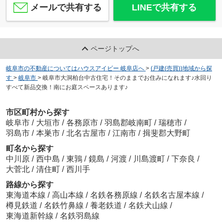
メールで共有する
LINEで共有する
ページトップへ
岐阜市の不動産についてはハウスアイビー 岐阜店へ
>
(戸建(売買))地域から探
す
>
岐阜市
>
岐阜市大洞柏台中古住宅！そのままでお住みになれます♪水回り
すべて新品交換！南にお庭スペースあります♪
市区町村から探す
岐阜市
/
大垣市
/
各務原市
/
羽島郡岐南町
/
瑞穂市
/
羽島市
/
本巣市
/
北名古屋市
/
江南市
/
揖斐郡大野町
町名から探す
中川原
/
西中島
/
東鶉
/
鏡島
/
河渡
/
川島渡町
/
下奈良
/
大菅北
/
清住町
/
西川手
路線から探す
東海道本線
/
高山本線
/
名鉄各務原線
/
名鉄名古屋本線
/
樽見鉄道
/
名鉄竹鼻線
/
養老鉄道
/
名鉄犬山線
/
東海道新幹線
/
名鉄羽島線