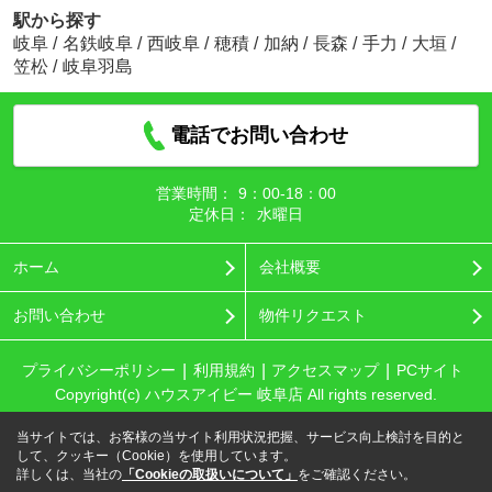
駅から探す
岐阜
/
名鉄岐阜
/
西岐阜
/
穂積
/
加納
/
長森
/
手力
/
大垣
/
笠松
/
岐阜羽島
電話でお問い合わせ
営業時間：
9：00‐18：00
定休日：
水曜日
ホーム
会社概要
お問い合わせ
物件リクエスト
プライバシーポリシー
利用規約
アクセスマップ
PCサイト
Copyright(c) ハウスアイビー 岐阜店 All rights reserved.
当サイトでは、お客様の当サイト利用状況把握、サービス向上検討を目的と
して、クッキー（Cookie）を使用しています。
詳しくは、当社の
「Cookieの取扱いについて」
をご確認ください。