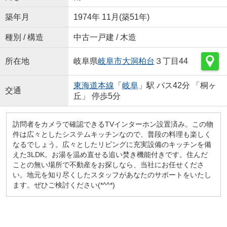
築年月
1974年 11月(築51年)
種別 / 構造
中古一戸建 / 木造
所在地
岐阜県
岐阜市
大洞柏台
３丁目44
東海道本線
「
岐阜
」駅 バス42分 「桐ヶ
交通
丘」 停歩5分
訪問者をカメラで確認できるTVインターホン設置済み。この物
件は広々としたシステムキッチンなので、普段の料理も楽しく
なるでしょう。広々としたリビングに充実設備のキッチンを備
えた3LDK。お湯を温め直せる追い焚き機能付きです。住んだ
ことの無い場所で不動産をお探しなら、当社にお任せくださ
い。地元を知り尽くしたスタッフがあなたのサポートをいたし
ます。ぜひご検討ください(*^^*)