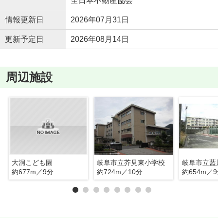
全日本不動産協会
情報更新日
2026年07月31日
更新予定日
2026年08月14日
周辺施設
大洞こども園
岐阜市立芥見東小学校
岐阜市立藍
約677m／9分
約724m／10分
約654m／