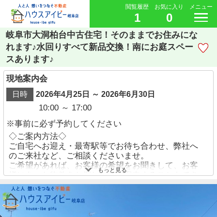
閲覧履歴
お気に入り
メニュー
1
0
岐阜市大洞柏台中古住宅！そのままでお住みにな
れます♪水回りすべて新品交換！南にお庭スペー
スあります♪
現地案内会
日時
2026年4月25日 ～ 2026年6月30日
10:00 ～ 17:00
※事前に必ず予約してください
◇ご案内方法◇
ご自宅へお迎え・最寄駅等でお待ち合わせ、弊社へ
のご来社など、ご相談くださいませ。
ご希望があれば、お客様の希望をお聞きして、お客
もっと見る
様にあった物件をお探ししてご案内することもでき
ます。
ご予約方法
・お電話でのお問い合わせ→【058-338-9110】