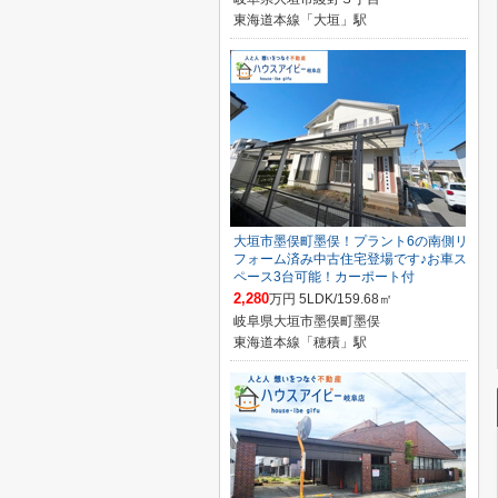
東海道本線「大垣」駅
大垣市墨俣町墨俣！プラント6の南側リ
フォーム済み中古住宅登場です♪お車ス
ペース3台可能！カーポート付
2,280
万円 5LDK/159.68㎡
岐阜県大垣市墨俣町墨俣
東海道本線「穂積」駅