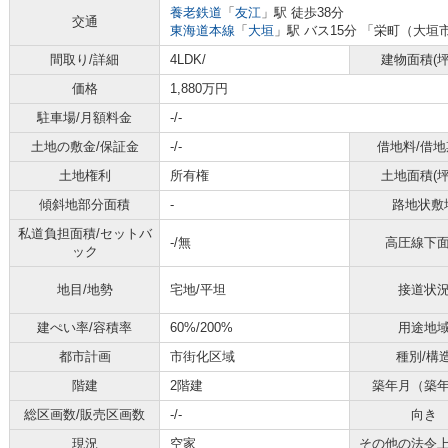
養老鉄道
「
友江
」駅 徒歩38分
交通
東海道本線
「
大垣
」駅 バス15分 「栄町（大垣
間取り/詳細
4LDK/
建物面積(坪
価格
1,880万円
駐車場/月額料金
-/-
土地の敷金/保証金
-/-
借地料/借地
土地権利
所有権
土地面積(坪
傾斜地部分面積
-
路地状敷
私道負担面積/セットバ
-/無
高圧線下
ック
地目/地勢
宅地/平坦
接道状
建ぺい率/容積率
60%/200%
用途地
都市計画
市街化区域
種別/構
階建
2階建
築年月（築
総区画数/販売区画数
-/-
向き
現況
空家
その他の法令