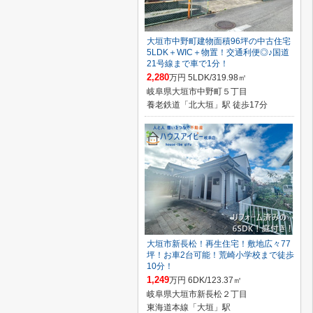
大垣市中野町建物面積96坪の中古住宅
5LDK＋WIC＋物置！交通利便◎♪国道
21号線まで車で1分！
2,280
万円 5LDK/319.98㎡
岐阜県大垣市中野町５丁目
養老鉄道「北大垣」駅 徒歩17分
大垣市新長松！再生住宅！敷地広々77
坪！お車2台可能！荒崎小学校まで徒歩
10分！
1,249
万円 6DK/123.37㎡
岐阜県大垣市新長松２丁目
東海道本線「大垣」駅