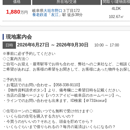
価格
所在地/交通
間取り/建物面
4LDK
岐阜県
大垣市
野口
３丁目172
1,880
万円
養老鉄道
「
友江
」駅 徒歩38分
102.67㎡
現地案内会
2026年6月27日 ～ 2026年9月30日
日時
10:00 ～ 17:00
※事前に必ず予約してください
◇ご案内方法◇
ご自宅へお迎え・最寄駅等でお待ち合わせ、弊社へのご来社など、ご相談
ご希望があれば、お客様の希望をお聞きして、お客様にあった物件をお探
ご予約方法
・お電話でのお問い合わせ→【058-338-9110】
・【物件資料請求ボタン】より、備考欄にご希望日時を記載ください。
・当店の店舗ページより【ハウスアイビー岐阜店のホームページ】へ。
・ラインでのお問い合わせも出来ます。ID検索【＠731koxur】
◇住宅ローンのご相談いつでも無料で受け付けます◇
・いくら位の住宅を購入する方がいいの？
・今買うのがいいの？それとも、頭金を貯めてから？
・いくらぐらいまで借りられるの？毎月の返済はいくらになるの？