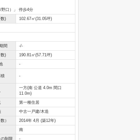
市野口）」 停歩4分
数)
102.67㎡(31.05坪)
期間
-/-
数)
190.81㎡(57.71坪)
地
-
面積
-
一方(南 公道 4.0m 間口
況
11.0m)
域
第一種住居
造
中古一戸建/木造
年数）
2014年 4月 (築12年)
南
上の制限
-