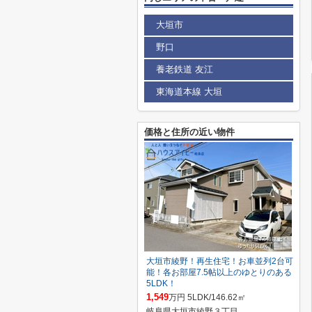
大垣市
野口
養老鉄道 友江
東海道本線 大垣
価格と住所の近い物件
大垣市綾野！再生住宅！お車並列2台可
能！各お部屋7.5帖以上のゆとりのある
5LDK！
1,549
万円 5LDK/146.62㎡
岐阜県大垣市綾野３丁目