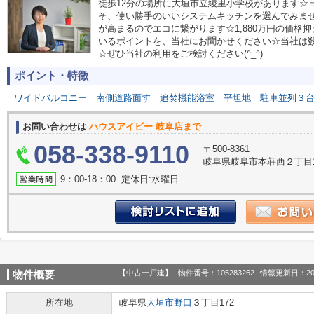
徒歩12分の場所に大垣市立綾里小学校があります☆
そ、使い勝手のいいシステムキッチンを選んでみま
が高まるのでエコに繋がります☆1,880万円の価格
いるポイントを、当社にお聞かせください☆当社は
☆ぜひ当社の利用をご検討ください(^_^)
ポイント・特徴
ワイドバルコニー
南側道路面す
追焚機能浴室
平坦地
駐車並列３
お問い合わせは
ハウスアイビー 岐阜店まで
058-338-9110
〒500-8361
岐阜県岐阜市本荘西２丁目1
9：00‐18：00 定休日:水曜日
【中古一戸建】
物件番号：105283262
情報更新日：20
物件概要
所在地
岐阜県
大垣市
野口
３丁目172