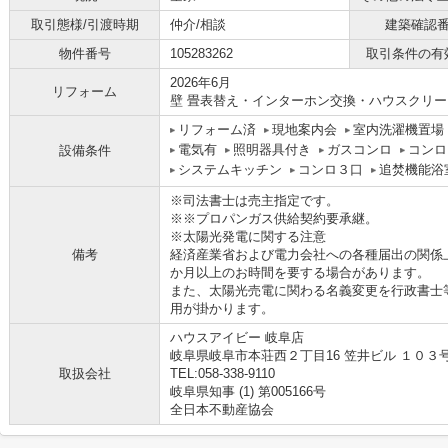
取引態様/引渡時期
仲介/相談
建築確認
物件番号
105283262
取引条件の有
2026年6月
リフォーム
壁 畳表替え・インターホン交換・ハウスクリ
リフォーム済
現地案内会
室内洗濯機置場
電気有
照明器具付き
ガスコンロ
コンロ
設備条件
システムキッチン
コンロ３口
追焚機能浴
※司法書士は売主指定です。
※※プロパンガス供給契約要承継。
※太陽光発電に関する注意
備考
経済産業省および電力会社への各種届出の関係
か月以上のお時間を要する場合があります。
また、太陽光売電に関わる名義変更を行政書士
用が掛かります。
ハウスアイビー 岐阜店
岐阜県岐阜市本荘西２丁目16 笠井ビル １０３
取扱会社
TEL:058-338-9110
岐阜県知事 (1) 第005166号
全日本不動産協会