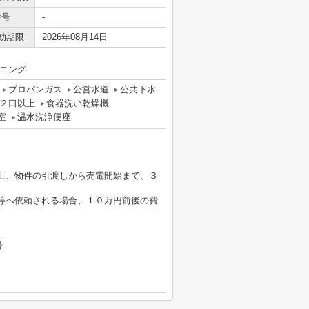
番号
-
効期限
2026年08月14日
ーニング
プロパンガス
公営水道
公共下水
２口以上
食器洗い乾燥機
室
温水洗浄便座
上、物件の引渡しから売電開始まで、３
等へ依頼される場合、１０万円前後の費
号