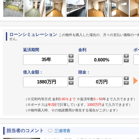
ローンシミュレーション
この物件を購入した場合の、月々の支払い価格の一
せん。
返済期間
金利
ボ
借入金額：
頭金：
（※元利均等方式 金利
5.00％まで
※返済年数
5～50
年まで入力できます）
（※ボーナスは
年2回
で計算しています。
1000万円
まで入力できます）
（※物件購入時、その他諸費用が発生する場合がございます）
担当者のコメント
三浦理香