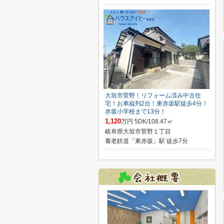
大垣市菅野！リフォーム済み中古住
宅！お車縦列2台！東赤坂駅徒歩4分！
赤坂小学校まで13分！
1,120
万円 5DK/108.47㎡
岐阜県大垣市菅野１丁目
養老鉄道「東赤坂」駅 徒歩7分