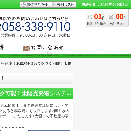
最終更新：2026年08月08日
01
00
件
件
最近見た物件
検討リスト
営業時間：9：00‐18：00
定休日：水曜日
再生住宅！お車並列3台ラクラク可能！太陽
載！
大垣市野口！築12年再生住宅！お車並列3台ラクラク可能！太陽光発電システム搭載！
ステム搭載！：養老鉄道友江駅にも近くて
以上あると非常時にも役立ちます♪南向きの
サポートいたします♪大垣市で不動産の購