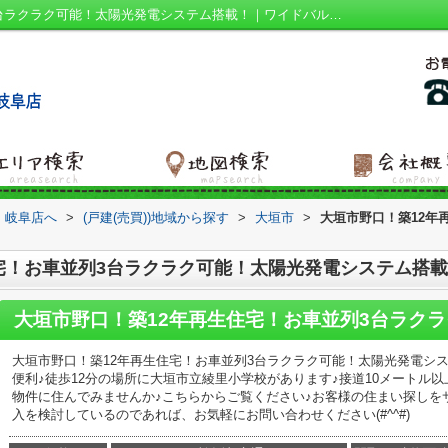
大垣市野口！築12年再生住宅！お車並列3台ラクラク可能！太陽光発電システム搭載！｜ワイドバルコニー 南側道路面す 追焚機能浴室 平坦地 駐車並列３台｜岐阜市の建売｜ハウスアイビー 岐阜店
 岐阜店へ
>
(戸建(売買))地域から探す
>
大垣市
>
大垣市野口！築12年
宅！お車並列3台ラクラク可能！太陽光発電システム搭
大垣市野口！築12年再生住宅！お車並列3台ラクラク可能！太陽光発電シ
便利♪徒歩12分の場所に大垣市立綾里小学校があります♪接道10メートル
物件に住んでみませんか♪こちらからご覧ください♪お客様の住まい探しを
入を検討しているのであれば、お気軽にお問い合わせください(#^^#)