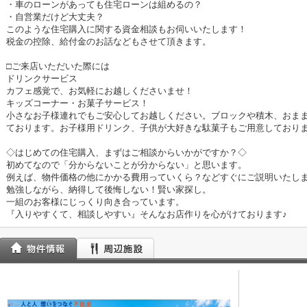
・車のローンがあっても住宅ローンは組めるの？
・自営業だけど大丈夫？
このような住宅購入に関する資金相談もお伺いいたします！
税金の控除、給付金のお話などもさせて頂きます。
□ご来店いただいた際には
ドリンクサービス
カフェ感覚で、お気軽にお越しくださいませ！
キッズコーナー・お菓子サービス！
小さなお子様連れでもご安心してお越しください。ブロックや積木、おま
ております。お子様用ドリンク、子供が大好きな駄菓子もご用意しており
◇はじめての住宅購入、まずはご相談からいかがですか？◇
初めてなので「分からないことが分からない」と思います。
例えば、物件価格の他にかかる費用っていくら？などすぐにご説明いたし
勉強しながら、納得して後悔しない！賢い家探し。
一組のお客様にじっくり向き合っています。
『入りやすくて、相談しやすい』そんなお店作りを心がけております♪