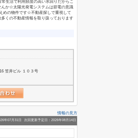
日常生活で利用頻度の高い水回りだからこ
せんか☆太陽光発電システムは節電の意識
抑えめの物件です☆不動産探しで重視して
数多くの不動産情報を取り扱っております
台
6 笠井ビル １０３号
情報の見方
26年07月31日
次回更新予定日：2026年08月14日