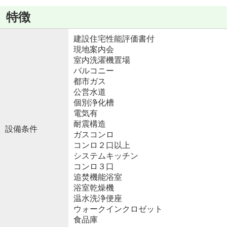
特徴
建設住宅性能評価書付
現地案内会
室内洗濯機置場
バルコニー
都市ガス
公営水道
個別浄化槽
電気有
耐震構造
設備条件
ガスコンロ
コンロ２口以上
システムキッチン
コンロ３口
追焚機能浴室
浴室乾燥機
温水洗浄便座
ウォークインクロゼット
食品庫