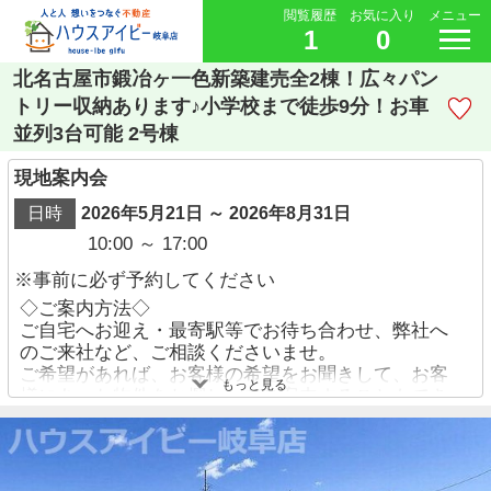
閲覧履歴
お気に入り
メニュー
1
0
北名古屋市鍛冶ヶ一色新築建売全2棟！広々パン
トリー収納あります♪小学校まで徒歩9分！お車
並列3台可能 2号棟
現地案内会
日時
2026年5月21日 ～ 2026年8月31日
10:00 ～ 17:00
※事前に必ず予約してください
◇ご案内方法◇
ご自宅へお迎え・最寄駅等でお待ち合わせ、弊社へ
のご来社など、ご相談くださいませ。
ご希望があれば、お客様の希望をお聞きして、お客
もっと見る
様にあった物件をお探ししてご案内することもでき
ます。
ご予約方法
・お電話でのお問い合わせ→【058-338-9110】