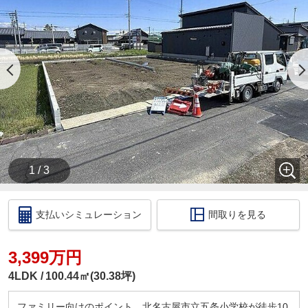
・【物件資料請求ボタン】より、備考欄にご希望日
時を記載ください。
・当店の店舗ページより【ハウスアイビー岐阜店の
ホームページ】へ。
・ラインでのお問い合わせも出来ます。ID検索【＠
731koxur】
◇住宅ローンのご相談いつでも無料で受け付けます
◇
・いくら位の住宅を購入する方がいいの？
・今買うのがいいの？それとも、頭金を貯めてか
ら？
1 / 3
・いくらぐらいまで借りられるの？毎月の返済はい
くらになるの？
・車のローンがあっても住宅ローンは組めるの？
支払いシミュレーション
間取りを見る
・自営業だけど大丈夫？
このような住宅購入に関する資金相談もお伺いいた
します！
3,399万円
税金の控除、給付金のお話などもさせて頂きます。
4LDK
100.44㎡(30.38坪)
□ご来店いただいた際には
ドリンクサービス
ファミリー向けのポイント、北名古屋市立五条小学校が徒歩10