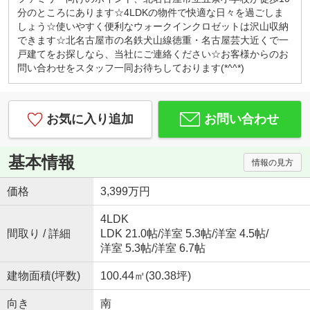
カフェ感覚で、お気軽にお越しくださいませ！
分のところにあります☆4LDKの物件で快適な日々を過ごしま
キッズコーナー・お菓子サービス！
しょう☆使いやすく便利なウォークインクロゼットは沢山収納
小さなお子様連れでもご安心してお越しください。
できます☆北名古屋市の名鉄犬山線徳重・名古屋芸大近くで一
ブロックや積木、おままごとセットなど沢山のおも
戸建てをお探しなら、当社にご連絡ください☆お客様からのお
ちゃ取り揃えております。お子様用ドリンク、子供
問い合わせをスタッフ一同お待ちしております(*^^*)
が大好きな駄菓子もご用意しております。
◇はじめての住宅購入、まずはご相談からいかがで
すか？◇
お気に入り追加
お問い合わせ
初めてなので「分からないことが分からない」と思
います。
例えば、物件価格の他にかかる費用っていくら？な
基本情報
情報の見方
どすぐにご説明いたします。
勉強しながら、納得して後悔しない！賢い家探し。
価格
3,399万円
一組のお客様にじっくり向き合っています。
『入りやすくて、相談しやすい』そんなお店作りを
4LDK
心がけております♪
間取り / 詳細
LDK 21.0帖
/
洋室 5.3帖
/
洋室 4.5帖
/
洋室 5.3帖
/
洋室 6.7帖
建物面積(坪数)
100.44㎡(30.38坪)
向き
南