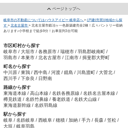
ページトップへ
岐阜市の不動産についてはハウスアイビー 岐阜店へ
>
(戸建(売買))地域から探
す
>
北名古屋市
>
北名古屋市鍛冶ヶ一色新築建売全2棟！広々パントリー収納
あります♪小学校まで徒歩9分！お車並列3台可能
市区町村から探す
岐阜市
/
大垣市
/
各務原市
/
瑞穂市
/
羽島郡岐南町
/
羽島市
/
本巣市
/
北名古屋市
/
江南市
/
揖斐郡大野町
町名から探す
中川原
/
東鶉
/
西中島
/
河渡
/
鏡島
/
川島渡町
/
大菅北
/
西川手
/
下奈良
/
日野南
路線から探す
東海道本線
/
高山本線
/
名鉄各務原線
/
名鉄名古屋本線
/
樽見鉄道
/
名鉄竹鼻線
/
養老鉄道
/
名鉄犬山線
/
東海道新幹線
/
名鉄羽島線
駅から探す
岐阜
/
名鉄岐阜
/
西岐阜
/
穂積
/
加納
/
手力
/
長森
/
笠松
/
大垣
/
岐阜羽島