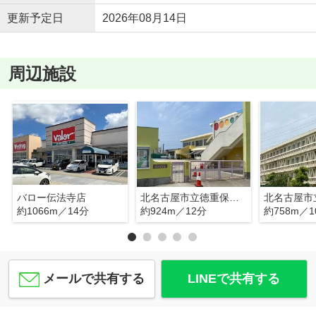
更新予定日
2026年08月14日
周辺施設
バロー伝法寺店
北名古屋市立徳重保育園
約1066m／14分
約924m／12分
約758m／1
メールで共有する
LINEで共有する