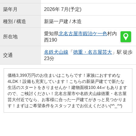
築年月
2026年 7月(予定)
種別 / 構造
新築一戸建 / 木造
愛知県
北名古屋市
鍜治ケ一色
村内
所在地
西190
名鉄犬山線
「
徳重・名古屋芸大
」駅 徒歩
交通
23分
価格3,399万円のお住まいはこちらです！家族におすすめな
4LDK！設備も充実しています！こちらの新築戸建てで新たな
生活のスタートをきりませんか！建物面積100.44㎡もあります
ので、ご検討ください！北名古屋市や名鉄犬山線徳重・名古屋
芸大付近でなら、お客様に合った一戸建てがきっと見つかりま
す！まずはご希望条件をスタッフまでお伝えください(*^_^*)