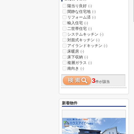
陽当り良好
(-)
閑静な住宅地
(-)
リフォーム済
(-)
輸入住宅
(-)
二世帯住宅
(-)
システムキッチン
(-)
対面式キッチン
(-)
アイランドキッチン
(-)
床暖房
(-)
床下収納
(-)
複層ガラス
(-)
南向き
(-)
3
件が該当
新着物件