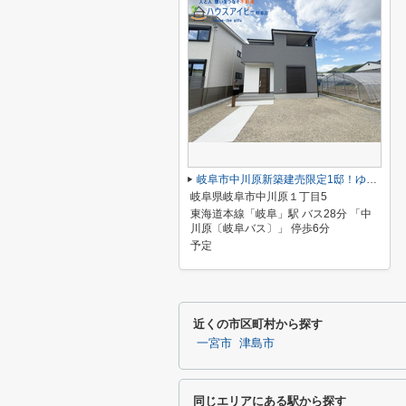
岐阜市中川原新築建売限定1邸！ゆったり19.6帖のリビングダイニング！収納豊富なお家！お車並列3台！
岐阜県岐阜市中川原１丁目5
東海道本線「岐阜」駅 バス28分 「中
川原〔岐阜バス〕」 停歩6分
予定
近くの市区町村から探す
一宮市
津島市
同じエリアにある駅から探す