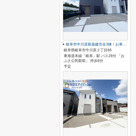
岐阜市中川原新築建売全3棟！お車並列3台可能！南道路につき日当り良好♪ウォークインクローゼットあり！
岐阜県岐阜市中川原２丁目86
東海道本線「岐阜」駅 バス28分 「お
ぶさ公民館前」 停歩8分
予定