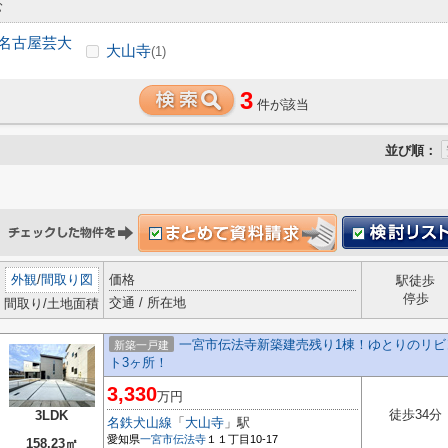
む
名古屋芸大
大山寺
(1)
3
件が該当
並び順：
外観
/
間取り図
価格
駅徒歩
停歩
交通 / 所在地
間取り/土地面積
一宮市伝法寺新築建売残り1棟！ゆとりのリビ
新築一戸建
ト3ヶ所！
3,330
万円
徒歩34分
3LDK
名鉄犬山線
「
大山寺
」駅
愛知県
一宮市
伝法寺
１１丁目10-17
158.23㎡