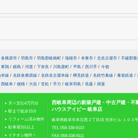
各務原市
/
羽島市
/
羽島郡岐南町
/
瑞穂市
/
本巣市
/
北名古屋市
/
不破郡垂
東鶉
/
鏡島
/
河渡
/
下奈良
/
川島渡町
/
平島
/
西川手
/
今嶺
山本線
/
名鉄各務原線
/
名鉄名古屋本線
/
樽見鉄道
/
名鉄竹鼻線
/
養老鉄道
/
西岐阜
/
穂積
/
大垣
/
笠松
/
手力
/
岐阜羽島
/
長森
/
揖斐
西岐阜周辺の新築戸建・中古戸建・不
月々支払4万円台
ハウスアイビー 岐阜店
駅まで徒歩15分
リフォーム済み物件
岐阜県岐阜市本荘西２丁目16 笠井ビル １０３
駐車場3台以上
TEL:058-338-9110
イチオシ物件！
FAX:058-338-9111