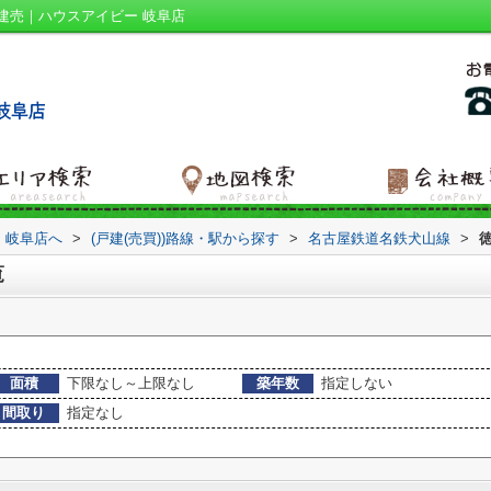
建売｜ハウスアイビー 岐阜店
 岐阜店へ
>
(戸建(売買))路線・駅から探す
>
名古屋鉄道名鉄犬山線
>
覧
面積
下限なし～上限なし
築年数
指定しない
間取り
指定なし