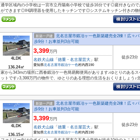
通学区域内の小学校は一宮市立丹陽南小学校で徒歩16分です◎庭付きなの
ができます◎IH調理器を使用したキッチンです◎システムキッチン付きの物件で
北名古屋市鍛冶ヶ一色新築建売全2棟！広々パ
新築一戸建
歩9分！お車並列3台可能
3,399
万円
徒歩23分
4LDK
名鉄犬山線
「
徳重・名古屋芸大
」駅
愛知県
北名古屋市
鍜治ケ一色
村内西190
136.24㎡
家から343mの場所に西春鍛治ケ一色簡易郵便局があります♪ゆとりのある
ットです♪3,399万円の物件で、ゆとりのある理想の生活をおくりましょう♪北名
北名古屋市鍛冶ヶ一色新築建売全2棟！広々パ
新築一戸建
歩9分！お車並列3台可能
3,399
万円
徒歩23分
4LDK
名鉄犬山線
「
徳重・名古屋芸大
」駅
愛知県
北名古屋市
鍜治ケ一色
村内西190
136.15㎡
ファミリー向けのポイント、北名古屋市立五条小学校が徒歩10分のところに