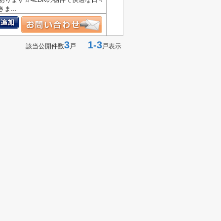
...
3
1-3
該当公開件数
戸
戸表示