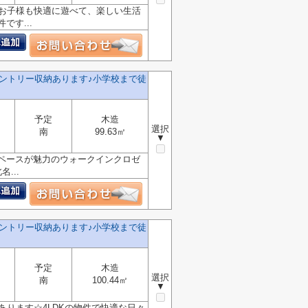
でお子様も快適に遊べて、楽しい生活
す...
ントリー収納あります♪小学校まで徒
予定
木造
選択
南
99.63㎡
▼
スペースが魅力のウォークインクロゼ
...
ントリー収納あります♪小学校まで徒
予定
木造
選択
南
100.44㎡
▼
あります☆4LDKの物件で快適な日々