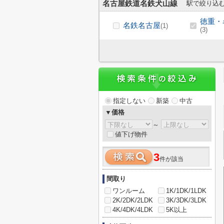
名古屋鉄道名鉄犬山線
駅で絞り込
徳重・
名鉄名古屋
(1)
(3)
指定しない
新築
中古
▼価格
～
値下げ物件
3
件が該当
間取り
ワンルーム
1K/1DK/1LDK
2K/2DK/2LDK
3K/3DK/3LDK
4K/4DK/4LDK
5K以上