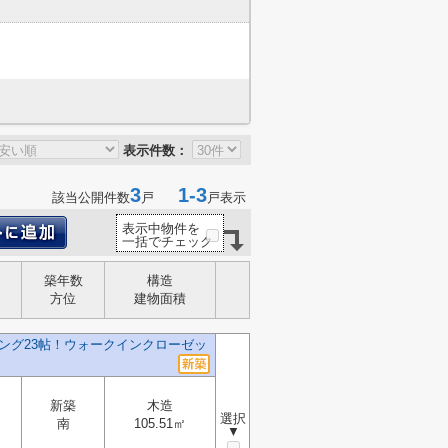
表示件数：
3
1-3
該当公開件数
戸
戸表示
表示中物件を
一括でチェック
築年数
構造
方位
建物面積
ング23帖！ウォークインクローゼッ
新築
木造
選択
南
105.51㎡
▼