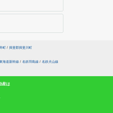
井町
/
揖斐郡揖斐川町
東海道新幹線
/
名鉄羽島線
/
名鉄犬山線
動産は
号