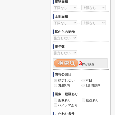
建物面積
～
土地面積
～
駅からの徒歩
築年数
3
件が該当
情報公開日
指定しない
本日
3日以内
1週間以内
画像・動画あり
画像あり
動画あり
パノラマあり
こだわり条件