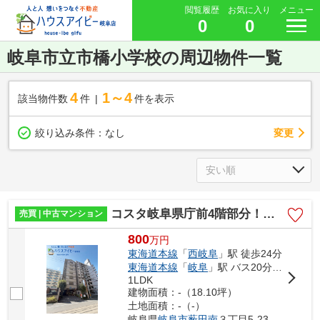
閲覧履歴
お気に入り
メニュー
0
0
岐阜市立市橋小学校の周辺物件一覧
4
1～4
該当物件数
件
件を表示
変更
絞り込み条件：
なし
コスタ岐阜県庁前4階部分！広々カウンターキッチン！お風呂に窓あります♪一部リフォーム済み！
売買 | 中古マンション
800
万
円
東海道本線
「
西岐阜
」駅 徒歩24分
東海道本線
「
岐阜
」駅 バス20分 「県庁（岐阜県）」 停歩4分
1LDK
建物面積：-（18.10坪）
土地面積：-（-）
岐阜県
岐阜市
薮田南
３丁目5-23