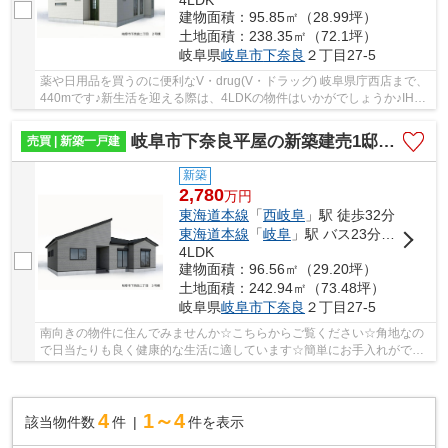
4LDK
建物面積：95.85㎡（28.99坪）
土地面積：238.35㎡（72.1坪）
岐阜県
岐阜市
下奈良
２丁目27-5
薬や日用品を買うのに便利なV・drug(V・ドラッグ) 岐阜県庁西店まで、
440mです♪新生活を迎える際は、4LDKの物件はいかがでしょうか♪IHク
ッキングヒーターでお料理をすることができます...
岐阜市下奈良平屋の新築建売1邸！お車並列4台可能！市橋小学校まで徒歩23分！南西角地！日当り良好！
売買 | 新築一戸建
新築
2,780
万
円
東海道本線
「
西岐阜
」駅 徒歩32分
東海道本線
「
岐阜
」駅 バス23分 「ＯＫＢふれあい会館」 停歩8分
4LDK
建物面積：96.56㎡（29.20坪）
土地面積：242.94㎡（73.48坪）
岐阜県
岐阜市
下奈良
２丁目27-5
南向きの物件に住んでみませんか☆こちらからご覧ください☆角地なの
で日当たりも良く健康的な生活に適しています☆簡単にお手入れができ
るIHキッチンです☆大事な判断基準でもある購入価...
4
1～4
該当物件数
件
件を表示