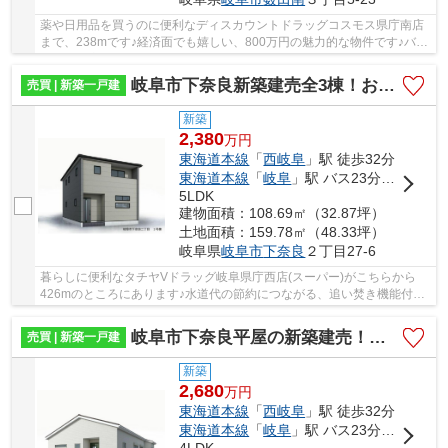
薬や日用品を買うのに便利なディスカウントドラッグコスモス県庁南店
まで、238mです♪経済面でも嬉しい、800万円の魅力的な物件です♪バル
コニーの広さが11平米の物件です♪バルコニーが2...
岐阜市下奈良新築建売全3棟！お車並列3台可能！市橋小学校まで徒歩23分！リビングゆとりの18.2帖！
売買 | 新築一戸建
新築
2,380
万
円
東海道本線
「
西岐阜
」駅 徒歩32分
東海道本線
「
岐阜
」駅 バス23分 「ＯＫＢふれあい会館」 停歩8分
5LDK
建物面積：108.69㎡（32.87坪）
土地面積：159.78㎡（48.33坪）
岐阜県
岐阜市
下奈良
２丁目27-6
暮らしに便利なタチヤVドラッグ岐阜県庁西店(スーパー)がこちらから
426mのところにあります♪水道代の節約につながる、追い焚き機能付き
です♪IHキッチン付きの物件です♪コチラの物件は...
岐阜市下奈良平屋の新築建売！お車並列2台可能！市橋小学校まで23分！
売買 | 新築一戸建
新築
2,680
万
円
東海道本線
「
西岐阜
」駅 徒歩32分
東海道本線
「
岐阜
」駅 バス23分 「ＯＫＢふれあい会館」 停歩8分