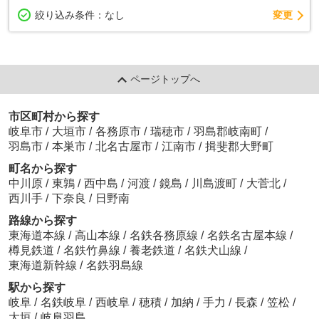
変更
絞り込み条件：
なし
ページトップへ
市区町村から探す
岐阜市
/
大垣市
/
各務原市
/
瑞穂市
/
羽島郡岐南町
/
羽島市
/
本巣市
/
北名古屋市
/
江南市
/
揖斐郡大野町
町名から探す
中川原
/
東鶉
/
西中島
/
河渡
/
鏡島
/
川島渡町
/
大菅北
/
西川手
/
下奈良
/
日野南
路線から探す
東海道本線
/
高山本線
/
名鉄各務原線
/
名鉄名古屋本線
/
樽見鉄道
/
名鉄竹鼻線
/
養老鉄道
/
名鉄犬山線
/
東海道新幹線
/
名鉄羽島線
駅から探す
岐阜
/
名鉄岐阜
/
西岐阜
/
穂積
/
加納
/
手力
/
長森
/
笠松
/
大垣
/
岐阜羽島