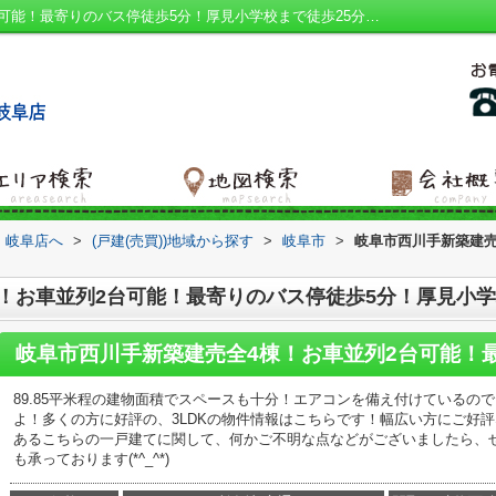
岐阜市西川手新築建売全4棟！お車並列2台可能！最寄りのバス停徒歩5分！厚見小学校まで徒歩25分！3号棟｜追焚機能浴室 南側道路面す エアコン 平坦地 玄関ホール｜岐阜市の建売｜ハウスアイビー 岐阜店
 岐阜店へ
>
(戸建(売買))地域から探す
>
岐阜市
>
岐阜市西川手新築建売
！お車並列2台可能！最寄りのバス停徒歩5分！厚見小学校
89.85平米程の建物面積でスペースも十分！エアコンを備え付けているの
よ！多くの方に好評の、3LDKの物件情報はこちらです！幅広い方にご好評な
あるこちらの一戸建てに関して、何かご不明な点などがございましたら、
も承っております(*^_^*)