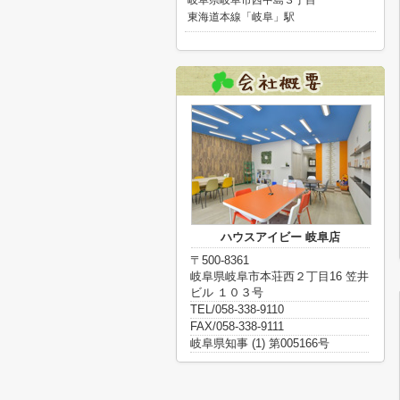
岐阜県岐阜市西中島３丁目
東海道本線「岐阜」駅
ハウスアイビー 岐阜店
〒500-8361
岐阜県岐阜市本荘西２丁目16 笠井
ビル １０３号
TEL/058-338-9110
FAX/058-338-9111
岐阜県知事 (1) 第005166号