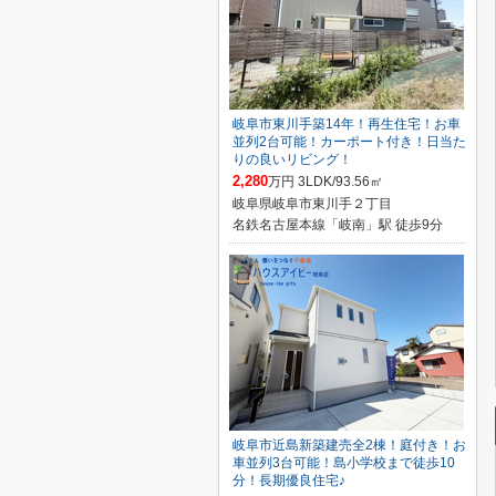
岐阜市東川手築14年！再生住宅！お車
並列2台可能！カーポート付き！日当た
りの良いリビング！
2,280
万円 3LDK/93.56㎡
岐阜県岐阜市東川手２丁目
名鉄名古屋本線「岐南」駅 徒歩9分
岐阜市近島新築建売全2棟！庭付き！お
車並列3台可能！島小学校まで徒歩10
分！長期優良住宅♪