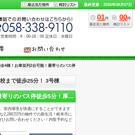
最終更新：2026年08月07日
01
00
件
件
最近見た物件
検討リスト
営業時間：9：00‐18：00
定休日：水曜日
全4棟！お車並列2台可能！最寄りのバス停
まで徒歩25分！ 3号棟
岐阜市西川手新築建売全4棟！お車並列2台可能！最寄りのバス停徒歩5分！厚見小学校まで徒歩25分！
で、室内環境を快適にすることができます
2,280万円の物件での新生活！岐阜市に
ぜひお問い合わせください！内覧予約など