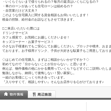
・いくらぐらいまで借りられるの？毎月の返済はいくらになるの？
・車のローンがあっても住宅ローンは組めるの？
・自営業だけど大丈夫？
このような住宅購入に関する資金相談もお伺いいたします！
税金の控除、給付金のお話などもさせて頂きます。
□ご来店いただいた際には
ドリンクサービス
カフェ感覚で、お気軽にお越しくださいませ！
キッズコーナー・お菓子サービス！
小さなお子様連れでもご安心してお越しください。ブロックや積木、おま
ております。お子様用ドリンク、子供が大好きな駄菓子もご用意しており
◇はじめての住宅購入、まずはご相談からいかがですか？◇
初めてなので「分からないことが分からない」と思います。
例えば、物件価格の他にかかる費用っていくら？などすぐにご説明いたし
勉強しながら、納得して後悔しない！賢い家探し。
一組のお客様にじっくり向き合っています。
『入りやすくて、相談しやすい』そんなお店作りを心がけております♪