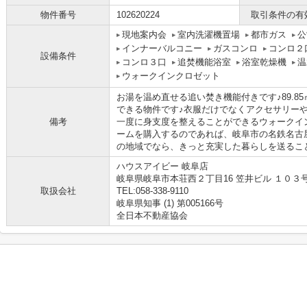
物件番号
102620224
取引条件の有
現地案内会
室内洗濯機置場
都市ガス
公
インナーバルコニー
ガスコンロ
コンロ２
設備条件
コンロ３口
追焚機能浴室
浴室乾燥機
温
ウォークインクロゼット
お湯を温め直せる追い焚き機能付きです♪89.8
できる物件です♪衣服だけでなくアクセサリー
備考
一度に身支度を整えることができるウォークイ
ームを購入するのであれば、岐阜市の名鉄名古
の地域でなら、きっと充実した暮らしを送ることが
ハウスアイビー 岐阜店
岐阜県岐阜市本荘西２丁目16 笠井ビル １０３
取扱会社
TEL:058-338-9110
岐阜県知事 (1) 第005166号
全日本不動産協会