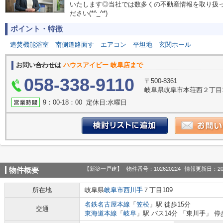
いたします◎当社では数多くの不動産情報を取り扱
ださい(*^_^*)
ポイント・特徴
追焚機能浴室
南側道路面す
エアコン
平坦地
玄関ホール
お問い合わせは
ハウスアイビー 岐阜店まで
058-338-9110
〒500-8361
岐阜県岐阜市本荘西２丁目1
9：00‐18：00 定休日:水曜日
【新築一戸建】
物件番号：102620224
情報更新日：20
物件概要
所在地
岐阜県
岐阜市
西川手
７丁目109
名鉄名古屋本線
「
笠松
」駅 徒歩15分
交通
東海道本線
「
岐阜
」駅 バス14分 「東川手」 停