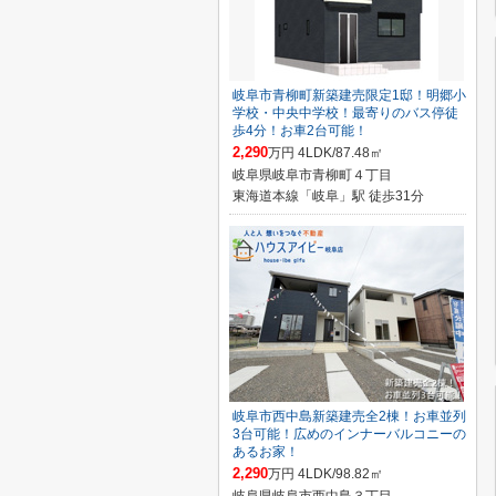
岐阜市青柳町新築建売限定1邸！明郷小
学校・中央中学校！最寄りのバス停徒
歩4分！お車2台可能！
2,290
万円 4LDK/87.48㎡
岐阜県岐阜市青柳町４丁目
東海道本線「岐阜」駅 徒歩31分
岐阜市西中島新築建売全2棟！お車並列
3台可能！広めのインナーバルコニーの
あるお家！
2,290
万円 4LDK/98.82㎡