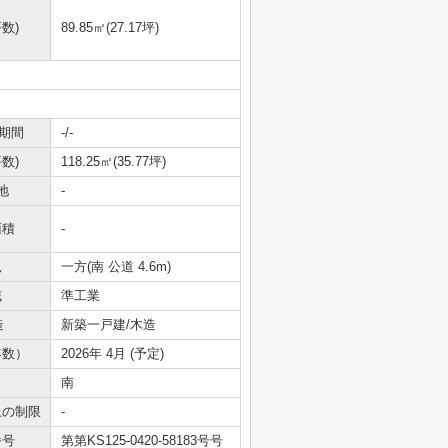
数)
89.85㎡(27.17坪)
期間
-/-
数)
118.25㎡(35.77坪)
地
-
面積
-
況
一方(南 公道 4.6m)
域
準工業
造
新築一戸建/木造
年数）
2026年 4月 (予定)
南
上の制限
-
番号
第第KS125-0420-58183号号