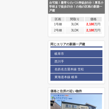
台可能！最寄りのバス停徒歩5分！厚見小
学校まで徒歩25分！の他の区画の新築一
戸建
区画
間取り
価格
1号棟
3LDK
2,180
万円
2号棟
3LDK
2,180
万円
同じエリアの新築一戸建
岐阜市
西川手
名鉄名古屋本線 笠松
東海道本線 岐阜
価格と住所の近い物件