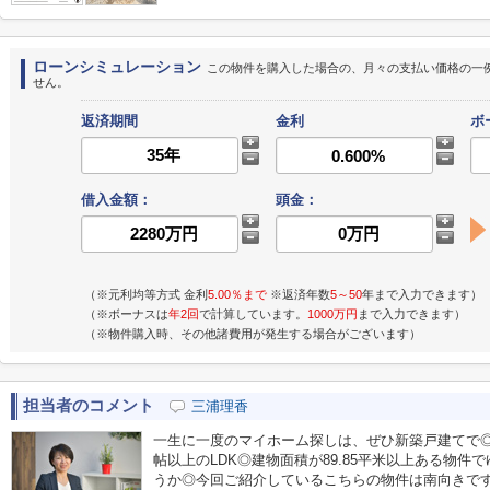
ローンシミュレーション
この物件を購入した場合の、月々の支払い価格の一
せん。
返済期間
金利
ボ
借入金額：
頭金：
（※元利均等方式 金利
5.00％まで
※返済年数
5～50
年まで入力できます）
（※ボーナスは
年2回
で計算しています。
1000万円
まで入力できます）
（※物件購入時、その他諸費用が発生する場合がございます）
担当者のコメント
三浦理香
一生に一度のマイホーム探しは、ぜひ新築戸建てで◎
帖以上のLDK◎建物面積が89.85平米以上ある物
うか◎今回ご紹介しているこちらの物件は南向きで