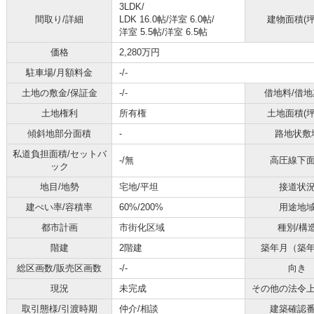
3LDK/
間取り/詳細
LDK 16.0帖
/
洋室 6.0帖
/
建物面積(坪
洋室 5.5帖
/
洋室 6.5帖
価格
2,280万円
駐車場/月額料金
-/-
土地の敷金/保証金
-/-
借地料/借地
土地権利
所有権
土地面積(坪
傾斜地部分面積
-
路地状敷
私道負担面積/セットバ
-/無
高圧線下
ック
地目/地勢
宅地/平坦
接道状
建ぺい率/容積率
60%/200%
用途地
都市計画
市街化区域
種別/構
階建
2階建
築年月（築
総区画数/販売区画数
-/-
向き
現況
未完成
その他の法令
取引態様/引渡時期
仲介/相談
建築確認