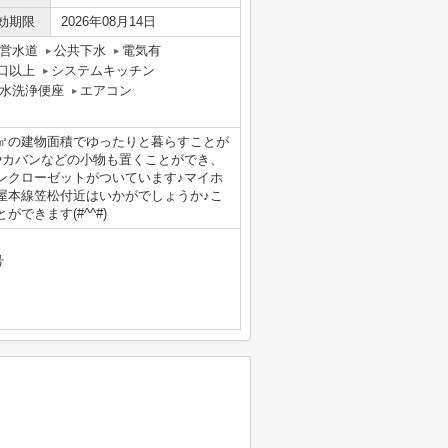
効期限
2026年08月14日
営水道
公共下水
電気有
口以上
システムキッチン
水洗浄便座
エアコン
5㎡の建物面積でゆったりと暮らすことが
やカバンなどの小物も置くことができ、
ンクローゼットがついています♪マイホ
屋本線笠松付近はいかがでしょうか♪こ
できます(#^^#)
号