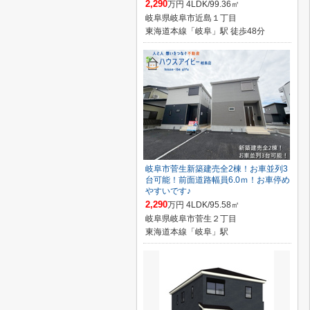
2,290
万円 4LDK/99.36㎡
岐阜県岐阜市近島１丁目
東海道本線「岐阜」駅 徒歩48分
岐阜市菅生新築建売全2棟！お車並列3
台可能！前面道路幅員6.0ｍ！お車停め
やすいです♪
2,290
万円 4LDK/95.58㎡
岐阜県岐阜市菅生２丁目
東海道本線「岐阜」駅