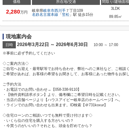
価格
所在地/交通
間取り/建物面
3LDK
岐阜県
岐阜市
西川手
７丁目109
2,280
万円
名鉄名古屋本線
「
笠松
」駅 徒歩15分
89.85㎡
現地案内会
2026年3月22日 ～ 2026年6月30日
日時
10:00 ～ 17:00
※事前に必ず予約してください
◇ご案内方法◇
ご自宅へお迎え・最寄駅等でお待ち合わせ、弊社へのご来社など、ご相談
ご希望があれば、お客様の希望をお聞きして、お客様にあった物件をお探
ご予約方法
・お電話でのお問い合わせ→【058-338-9110】
・【物件資料請求ボタン】より、備考欄にご希望日時を記載ください。
・当店の店舗ページより【ハウスアイビー岐阜店のホームページ】へ。
・ラインでのお問い合わせも出来ます。ID検索【＠731koxur】
◇住宅ローンのご相談いつでも無料で受け付けます◇
・いくら位の住宅を購入する方がいいの？
・今買うのがいいの？それとも、頭金を貯めてから？