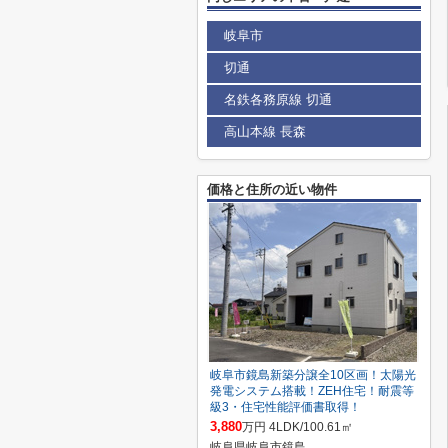
岐阜市
切通
名鉄各務原線 切通
高山本線 長森
価格と住所の近い物件
岐阜市鏡島新築分譲全10区画！太陽光
発電システム搭載！ZEH住宅！耐震等
級3・住宅性能評価書取得！
3,880
万円 4LDK/100.61㎡
岐阜県岐阜市鏡島