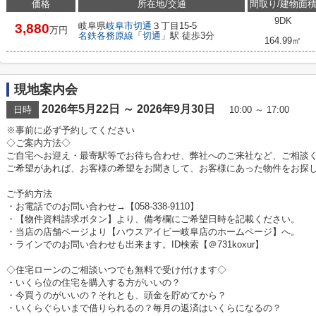
価格
所在地/交通
間取り/建物面
9DK
岐阜県
岐阜市
切通
３丁目15-5
3,880
万円
名鉄各務原線
「
切通
」駅 徒歩3分
164.99㎡
現地案内会
2026年5月22日 ～ 2026年9月30日
日時
10:00 ～ 17:00
※事前に必ず予約してください
◇ご案内方法◇
ご自宅へお迎え・最寄駅等でお待ち合わせ、弊社へのご来社など、ご相談
ご希望があれば、お客様の希望をお聞きして、お客様にあった物件をお探
ご予約方法
・お電話でのお問い合わせ→【058-338-9110】
・【物件資料請求ボタン】より、備考欄にご希望日時を記載ください。
・当店の店舗ページより【ハウスアイビー岐阜店のホームページ】へ。
・ラインでのお問い合わせも出来ます。ID検索【＠731koxur】
◇住宅ローンのご相談いつでも無料で受け付けます◇
・いくら位の住宅を購入する方がいいの？
・今買うのがいいの？それとも、頭金を貯めてから？
・いくらぐらいまで借りられるの？毎月の返済はいくらになるの？