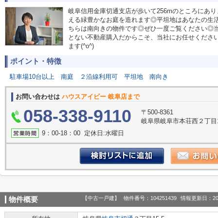
岐阜信用金庫切通支店が歩いて256mのところにあ
える緑豊かなお庭を造れます◎平坦地はあなたの生
ちらは南向きの物件です◎ぜひ一度ご覧ください◎
とない不動産購入だからこそ、当社にお任せくださ
ます(^o^)
ポイント・特徴
駐車場10台以上
南庭
２沿線利用可
平坦地
南向き
お問い合わせは
ハウスアイビー 岐阜店まで
058-338-9110
〒500-8361
岐阜県岐阜市本荘西２丁目1
9：00‐18：00 定休日:水曜日
【中古一戸建】
物件番号：104251439
情報更新日：20
物件概要