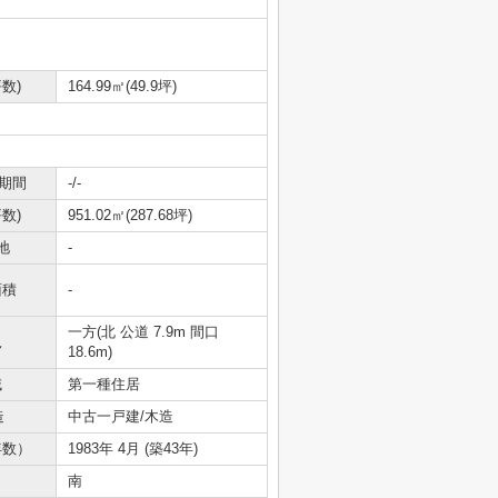
数)
164.99㎡(49.9坪)
期間
-/-
数)
951.02㎡(287.68坪)
地
-
面積
-
一方(北 公道 7.9m 間口
況
18.6m)
域
第一種住居
造
中古一戸建/木造
年数）
1983年 4月 (築43年)
南