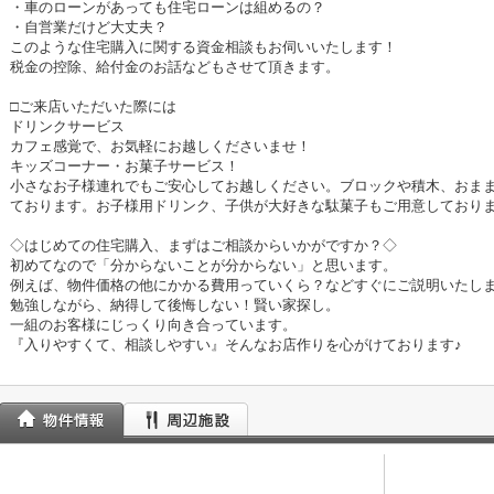
・車のローンがあっても住宅ローンは組めるの？
・自営業だけど大丈夫？
このような住宅購入に関する資金相談もお伺いいたします！
税金の控除、給付金のお話などもさせて頂きます。
□ご来店いただいた際には
ドリンクサービス
カフェ感覚で、お気軽にお越しくださいませ！
キッズコーナー・お菓子サービス！
小さなお子様連れでもご安心してお越しください。ブロックや積木、おま
ております。お子様用ドリンク、子供が大好きな駄菓子もご用意しており
◇はじめての住宅購入、まずはご相談からいかがですか？◇
初めてなので「分からないことが分からない」と思います。
例えば、物件価格の他にかかる費用っていくら？などすぐにご説明いたし
勉強しながら、納得して後悔しない！賢い家探し。
一組のお客様にじっくり向き合っています。
『入りやすくて、相談しやすい』そんなお店作りを心がけております♪