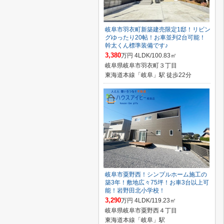
岐阜市羽衣町新築建売限定1邸！リビン
グゆったり20帖！お車並列2台可能！
幹太くん標準装備です♪
3,380
万円 4LDK/100.83㎡
岐阜県岐阜市羽衣町３丁目
東海道本線「岐阜」駅 徒歩22分
岐阜市粟野西！シンプルホーム施工の
築3年！敷地広々75坪！お車3台以上可
能！岩野田北小学校！
3,290
万円 4LDK/119.23㎡
岐阜県岐阜市粟野西４丁目
東海道本線「岐阜」駅