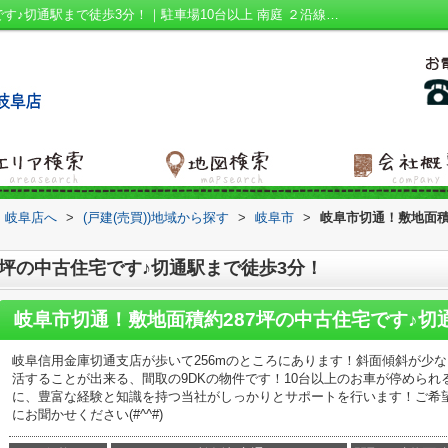
岐阜市切通！敷地面積約287坪の中古住宅です♪切通駅まで徒歩3分！｜駐車場10台以上 南庭 ２沿線利用可 平坦地 南向き｜岐阜市の建売｜ハウスアイビー 岐阜店
 岐阜店へ
>
(戸建(売買))地域から探す
>
岐阜市
>
岐阜市切通！敷地面積
7坪の中古住宅です♪切通駅まで徒歩3分！
岐阜市切通！敷地面積約287坪の中古住宅です♪切
岐阜信用金庫切通支店が歩いて256mのところにあります！斜面傾斜が少
活することが出来る、間取の9DKの物件です！10台以上のお車が停めら
に、豊富な経験と知識を持つ当社がしっかりとサポートを行います！ご希
にお聞かせください(#^^#)