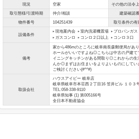
現況
空家
その他の法令
取引態様/引渡時期
仲介/相談
建築確認
物件番号
104251439
取引条件の有
現地案内会
室内洗濯機置場
プロパンガス
設備条件
ガスコンロ
コンロ２口以上
コンロ３口
家から486mのところに岐阜南長森郵便局があ
ホールがいいですよね◎こちらは中古の戸建て
備考
イニングキッチンがある間取り◎これからの生
んか◎まずはお住まいをよりよいものにしてい
ご検討ください(#^^#)
ハウスアイビー 岐阜店
岐阜県岐阜市本荘西２丁目16 笠井ビル １０３
取扱会社
TEL:058-338-9110
岐阜県知事 (1) 第005166号
全日本不動産協会