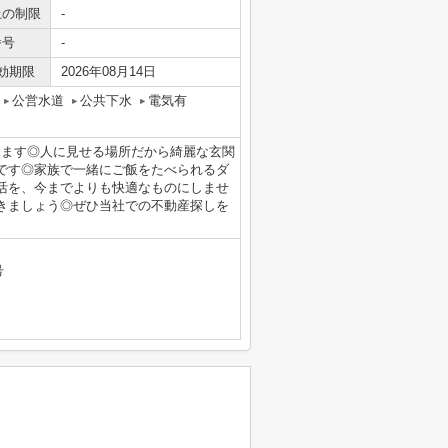
上の制限
-
番号
-
効期限
2026年08月14日
公営水道
公共下水
電気有
ります◎人に見せる場所だから綺麗な玄関
です◎家族で一緒にご飯をたべられるダ
活を、今までよりも快適なものにしませ
きましょう◎ぜひ当社での不動産探しを
号