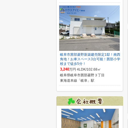
岐阜市茜部菱野新築建売限定1邸！南西
角地！お車スペース3台可能！茜部小学
校まで徒歩5分！
3,240
万円 4LDK/102.68㎡
岐阜県岐阜市茜部菱野３丁目
東海道本線「岐阜」駅