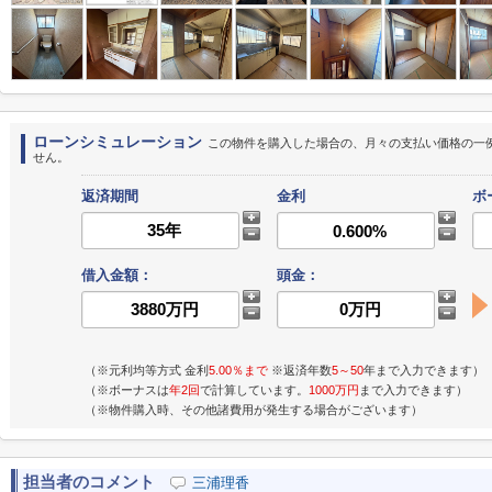
ローンシミュレーション
この物件を購入した場合の、月々の支払い価格の一
せん。
返済期間
金利
ボ
借入金額：
頭金：
（※元利均等方式 金利
5.00％まで
※返済年数
5～50
年まで入力できます）
（※ボーナスは
年2回
で計算しています。
1000万円
まで入力できます）
（※物件購入時、その他諸費用が発生する場合がございます）
担当者のコメント
三浦理香