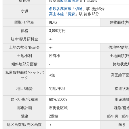
所在地
岐阜県
岐阜市
切通
３丁目15-5
名鉄各務原線
「
切通
」駅 徒歩3分
交通
高山本線
「
長森
」駅 徒歩13分
間取り/詳細
9DK/
建物面積(坪
価格
3,880万円
駐車場/月額料金
-/-
土地の敷金/保証金
-/-
借地料/借地
土地権利
所有権
土地面積(坪
傾斜地部分面積
-
路地状敷
私道負担面積/セットバ
-/無
高圧線下
ック
地目/地勢
宅地/平坦
接道状
建ぺい率/容積率
60%/200%
用途地
都市計画
市街化区域
種別/構
階建
2階建
築年月（築
総区画数/販売区画数
-/-
向き