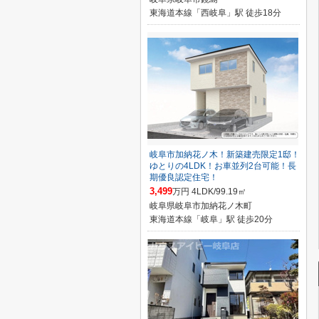
東海道本線「西岐阜」駅 徒歩18分
岐阜市加納花ノ木！新築建売限定1邸！
ゆとりの4LDK！お車並列2台可能！長
期優良認定住宅！
3,499
万円 4LDK/99.19㎡
岐阜県岐阜市加納花ノ木町
東海道本線「岐阜」駅 徒歩20分