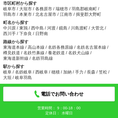
市区町村から探す
岐阜市
/
大垣市
/
各務原市
/
瑞穂市
/
羽島郡岐南町
/
羽島市
/
本巣市
/
北名古屋市
/
江南市
/
揖斐郡大野町
町名から探す
中川原
/
東鶉
/
西中島
/
河渡
/
鏡島
/
川島渡町
/
大菅北
/
西川手
/
下奈良
/
日野南
路線から探す
東海道本線
/
高山本線
/
名鉄各務原線
/
名鉄名古屋本線
/
樽見鉄道
/
名鉄竹鼻線
/
養老鉄道
/
名鉄犬山線
/
東海道新幹線
/
名鉄羽島線
駅から探す
岐阜
/
名鉄岐阜
/
西岐阜
/
穂積
/
加納
/
手力
/
長森
/
笠松
/
大垣
/
岐阜羽島
電話でお問い合わせ
営業時間：
9：00‐18：00
定休日：
水曜日