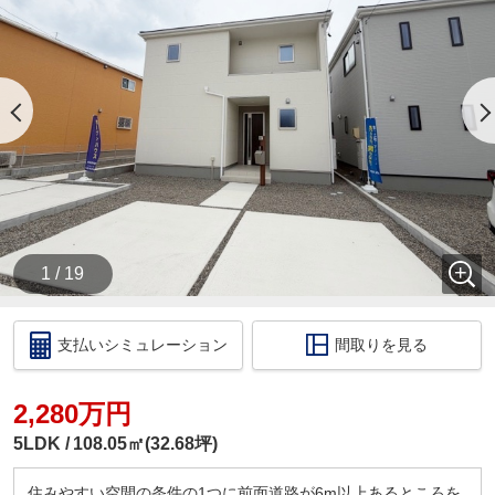
・【物件資料請求ボタン】より、備考欄にご希望日
時を記載ください。
・当店の店舗ページより【ハウスアイビー岐阜店の
ホームページ】へ。
・ラインでのお問い合わせも出来ます。ID検索【＠
731koxur】
◇住宅ローンのご相談いつでも無料で受け付けます
◇
・いくら位の住宅を購入する方がいいの？
・今買うのがいいの？それとも、頭金を貯めてか
ら？
1 / 19
・いくらぐらいまで借りられるの？毎月の返済はい
くらになるの？
・車のローンがあっても住宅ローンは組めるの？
支払いシミュレーション
間取りを見る
・自営業だけど大丈夫？
このような住宅購入に関する資金相談もお伺いいた
します！
2,280万円
税金の控除、給付金のお話などもさせて頂きます。
5LDK
108.05㎡(32.68坪)
□ご来店いただいた際には
ドリンクサービス
住みやすい空間の条件の1つに前面道路が6m以上あるところを