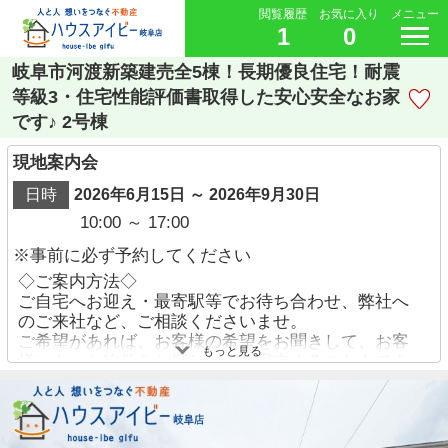
閲覧履歴
お気に入り
メニュー
1
0
岐阜市河渡新築建売全5棟！長期優良住宅！耐震
等級3・住宅性能評価書取得した安心安全なお家
です♪ 2号棟
現地案内会
日時
2026年6月15日 ～ 2026年9月30日
10:00 ～ 17:00
※事前に必ず予約してください
◇ご案内方法◇
ご自宅へお迎え・最寄駅等でお待ち合わせ、弊社へ
のご来社など、ご相談くださいませ。
ご希望があれば、お客様の希望をお聞きして、お客
もっと見る
様にあった物件をお探ししてご案内することもでき
ます。
ご予約方法
・お電話でのお問い合わせ→【058-338-9110】