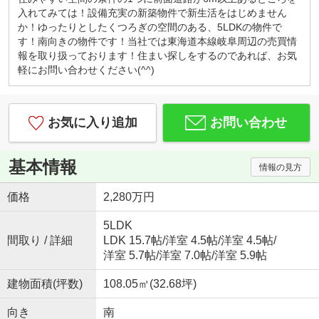
カフェ感覚で、お気軽にお越しくださいませ！
入れてみては！設備充実の新築物件で新生活をはじめません
キッズコーナー・お菓子サービス！
か！ゆったりとしたくつろぎの空間のある、5LDKの物件で
小さなお子様連れでもご安心してお越しください。
す！南向きの物件です！当社では東海道本線岐阜周辺の売買情
ブロックや積木、おままごとセットなど沢山のおも
報を取り扱っております！住まい探しをするのであれば、お気
ちゃ取り揃えております。お子様用ドリンク、子供
軽にお問い合わせください(^^)
が大好きな駄菓子もご用意しております。
◇はじめての住宅購入、まずはご相談からいかがで
すか？◇
お気に入り追加
お問い合わせ
初めてなので「分からないことが分からない」と思
います。
例えば、物件価格の他にかかる費用っていくら？な
基本情報
情報の見方
どすぐにご説明いたします。
勉強しながら、納得して後悔しない！賢い家探し。
価格
2,280万円
一組のお客様にじっくり向き合っています。
『入りやすくて、相談しやすい』そんなお店作りを
5LDK
心がけております♪
間取り / 詳細
LDK 15.7帖
/
洋室 4.5帖
/
洋室 4.5帖
/
洋室 5.7帖
/
洋室 7.0帖
/
洋室 5.9帖
建物面積(坪数)
108.05㎡(32.68坪)
向き
南