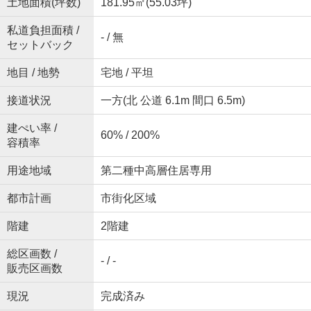
土地面積(坪数)
181.95㎡(55.03坪)
私道負担面積 /
- / 無
セットバック
地目 / 地勢
宅地 / 平坦
接道状況
一方(北 公道 6.1m 間口 6.5m)
建ぺい率 /
60% / 200%
容積率
用途地域
第二種中高層住居専用
都市計画
市街化区域
階建
2階建
総区画数 /
- / -
販売区画数
現況
完成済み