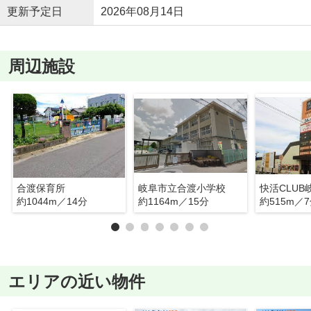
更新予定日
2026年08月14日
周辺施設
合渡保育所
岐阜市立合渡小学校
快活CLUB
約1044m／14分
約1164m／15分
約515m／
エリアの近い物件