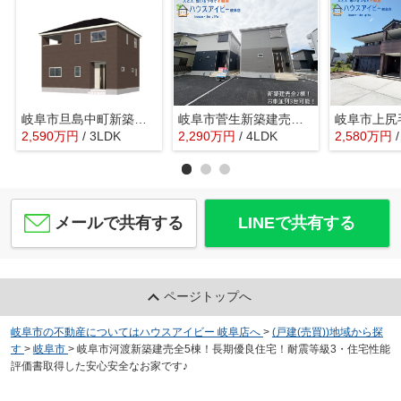
岐阜市旦島中町新築建売限定1邸！お車スペース並列4台可能！パントリー収納付きの3LDK！
岐阜市菅生新築建売全2棟！お車並列3台可能！前面道路幅員6.0ｍ！お車停めやすいです♪
2,590
万
円
/ 3LDK
2,290
万
円
/ 4LDK
2,580
万
円
メールで共有する
LINEで共有する
ページトップへ
岐阜市の不動産についてはハウスアイビー 岐阜店へ
>
(戸建(売買))地域から探
す
>
岐阜市
>
岐阜市河渡新築建売全5棟！長期優良住宅！耐震等級3・住宅性能
評価書取得した安心安全なお家です♪