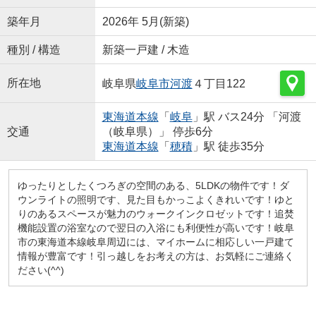
築年月
2026年 5月(新築)
種別 / 構造
新築一戸建 / 木造
所在地
岐阜県
岐阜市
河渡
４丁目122
東海道本線
「
岐阜
」駅 バス24分 「河渡
交通
（岐阜県）」 停歩6分
東海道本線
「
穂積
」駅 徒歩35分
ゆったりとしたくつろぎの空間のある、5LDKの物件です！ダ
ウンライトの照明です、見た目もかっこよくきれいです！ゆと
りのあるスペースが魅力のウォークインクロゼットです！追焚
機能設置の浴室なので翌日の入浴にも利便性が高いです！岐阜
市の東海道本線岐阜周辺には、マイホームに相応しい一戸建て
情報が豊富です！引っ越しをお考えの方は、お気軽にご連絡く
ださい(^^)