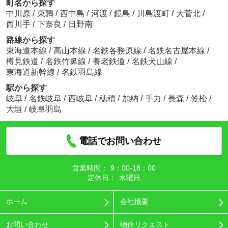
町名から探す
中川原
/
東鶉
/
西中島
/
河渡
/
鏡島
/
川島渡町
/
大菅北
/
西川手
/
下奈良
/
日野南
路線から探す
東海道本線
/
高山本線
/
名鉄各務原線
/
名鉄名古屋本線
/
樽見鉄道
/
名鉄竹鼻線
/
養老鉄道
/
名鉄犬山線
/
東海道新幹線
/
名鉄羽島線
駅から探す
岐阜
/
名鉄岐阜
/
西岐阜
/
穂積
/
加納
/
手力
/
長森
/
笠松
/
大垣
/
岐阜羽島
電話でお問い合わせ
営業時間：
9：00‐18：00
定休日：
水曜日
ホーム
会社概要
お問い合わせ
物件リクエスト