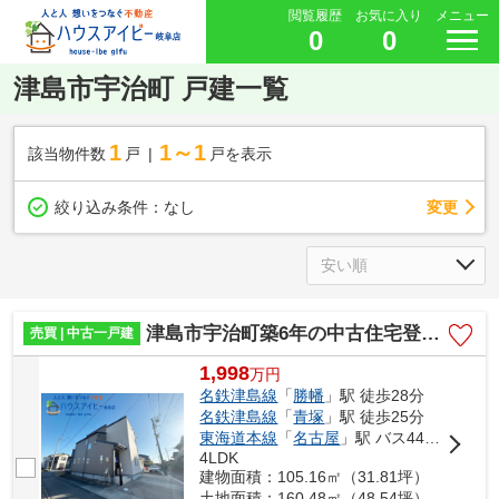
閲覧履歴
お気に入り
メニュー
0
0
津島市宇治町 戸建一覧
1
1～1
該当物件数
戸
戸を表示
変更
絞り込み条件：
なし
津島市宇治町築6年の中古住宅登場です♪リフォーム済み！お車スペース2台可能！
売買 | 中古一戸建
1,998
万
円
名鉄津島線
「
勝幡
」駅 徒歩28分
名鉄津島線
「
青塚
」駅 徒歩25分
東海道本線
「
名古屋
」駅 バス44分 「下切（津島市）」 停歩14分
4LDK
建物面積：105.16㎡（31.81坪）
土地面積：160.48㎡（48.54坪）