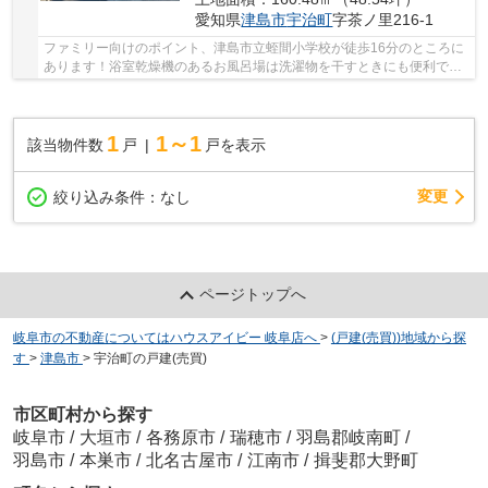
愛知県
津島市
宇治町
字茶ノ里216-1
ファミリー向けのポイント、津島市立蛭間小学校が徒歩16分のところに
あります！浴室乾燥機のあるお風呂場は洗濯物を干すときにも便利で
す！快適な室内環境を持つ、中古の一戸建て物件...
1
1～1
該当物件数
戸
戸を表示
変更
絞り込み条件：
なし
ページトップへ
岐阜市の不動産についてはハウスアイビー 岐阜店へ
>
(戸建(売買))地域から探
す
>
津島市
>
宇治町の戸建(売買)
市区町村から探す
岐阜市
/
大垣市
/
各務原市
/
瑞穂市
/
羽島郡岐南町
/
羽島市
/
本巣市
/
北名古屋市
/
江南市
/
揖斐郡大野町