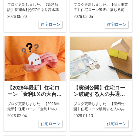
阜での住宅ローン選び
見てください！3期分の
ブログ更新しました。【緊急解
ブログ更新しました。【個人事業
はどう変わる？
決算書で銀行がチェッ
説】長期金利が27年ぶり高水準！
主】住宅ローン審査に落ちる前に
クする「数字」の正体
岐阜での住宅ローン選びはどう変
見てください！3期分の決算書で
2026-05-20
2026-03-05
わる？下記...
銀行がチェ...
住宅ローン
住宅ローン
【2026年最新】住宅ロ
【実例公開】住宅ロー
ーン「金利1％の大台」
ン破綻する人の共通点5
を勝ち抜く！プロが教
選！マイホームが「負
ブログ更新しました。【2026年
ブログ更新しました。【実例公
える後悔しないマイホ
債」に変わる瞬間の防
最新】住宅ローン「金利1％の大
開】住宅ローン破綻する人の共通
ーム戦略
ぎ方
台」を勝ち抜く！プロが教える後
点5選！マイホームが「負債」に
2026-02-04
2026-01-10
悔しない...
変わる瞬間の...
住宅ローン
住宅ローン