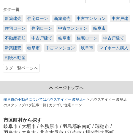
タグ一覧
新築建売
住宅ローン
新築建売
中古マンション
中古戸建
住宅ローン
住宅ローン
中古マンション
岐阜市
不動産売却
中古戸建て
岐阜市
住宅ローン
中古戸建て
新築建売
岐阜市
中古マンション
岐阜市
マイホーム購入
相続不動産
タグ一覧ページへ
ページトップへ
岐阜市の不動産についてはハウスアイビー 岐阜店へ
>
ハウスアイビー 岐阜店
のスタッフブログ記事一覧 | カテゴリ:住宅ローン
市区町村から探す
岐阜市
/
大垣市
/
各務原市
/
羽島郡岐南町
/
瑞穂市
/
羽島市
/
本巣市
/
北名古屋市
/
江南市
/
揖斐郡大野町