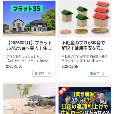
【2026年1月】フラット
不動産のプロが本音で
35が2%台へ突入！住宅
解説！健康不安を安心
ローン金利上昇局面で
に変える住宅ローン戦
ブログ更新しましました。
不動産のプロが本音で解説！健康
私たちが今すべきこと
略
【2026年1月】フラット35が2%
不安を安心に変える住宅ローン戦
台へ突入！住宅ローン金利上昇局
略ブログ更新しました。下記URL
2026-01-06
2025-12-25
面で私たち...
からお読...
住宅ローン
住宅ローン