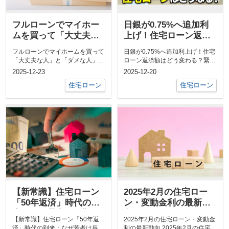
フルローンでマイホー
日銀が0.75%へ追加利
ムを買って「大丈夫な
上げ！住宅ローン返済
人」と「ダメな人」の
額はどう変わる？緊急
フルローンでマイホームを買って
日銀が0.75%へ追加利上げ！住宅
境界線
解説
「大丈夫な人」と「ダメな人」の
ローン返済額はどう変わる？緊急
境界線ブログ更新しました。タイ
解説ブログ更新しました。下記の
2025-12-23
2025-12-20
URL...
トルは「フ...
住宅ローン
住宅ローン
【新常識】住宅ローン
2025年2月の住宅ロー
「50年返済」時代の到
ン・変動金利の最新動
来：なぜ若者は長期ロ
向
【新常識】住宅ローン「50年返
2025年2月の住宅ローン・変動金
ーンを選ぶのか？
済」時代の到来：なぜ若者は長期
利の最新動向 2025年2月の住宅ロ