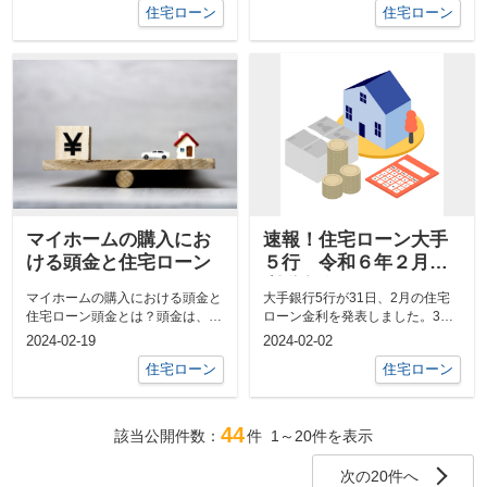
住宅ローン
住宅ローン
マイホームの購入にお
速報！住宅ローン大手
ける頭金と住宅ローン
５行 令和６年２月金
利動向★
マイホームの購入における頭金と
大手銀行5行が31日、2月の住宅
住宅ローン頭金とは？頭金は、住
ローン金利を発表しました。3行
宅ローンを組む際に最初に支払う
は代表的な固定期間10年の基準金
2024-02-19
2024-02-02
金額です。...
利を引...
住宅ローン
住宅ローン
44
該当公開件数：
件
1～20
件を表示
次の20件へ