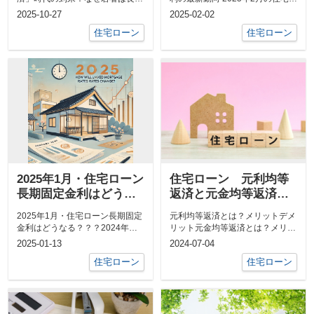
ローンを選ぶのか？導入：住宅ロ
ーン市場では、大手5銀行が変
2025-10-27
2025-02-02
ーンの常識...
動...
住宅ローン
住宅ローン
2025年1月・住宅ローン
住宅ローン 元利均等
長期固定金利はどうな
返済と元金均等返済の
る？？？
違いについて
2025年1月・住宅ローン長期固定
元利均等返済とは？メリットデメ
金利はどうなる？？？2024年末
リット元金均等返済とは？メリッ
から2025年初頭にかけて、日本
トデメリットどちらを選ぶべき
2025-01-13
2024-07-04
で...
か？1. 返...
住宅ローン
住宅ローン