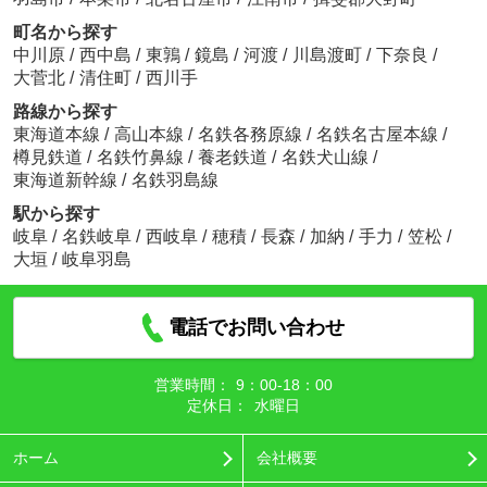
町名から探す
中川原
/
西中島
/
東鶉
/
鏡島
/
河渡
/
川島渡町
/
下奈良
/
大菅北
/
清住町
/
西川手
路線から探す
東海道本線
/
高山本線
/
名鉄各務原線
/
名鉄名古屋本線
/
樽見鉄道
/
名鉄竹鼻線
/
養老鉄道
/
名鉄犬山線
/
東海道新幹線
/
名鉄羽島線
駅から探す
岐阜
/
名鉄岐阜
/
西岐阜
/
穂積
/
長森
/
加納
/
手力
/
笠松
/
大垣
/
岐阜羽島
電話でお問い合わせ
営業時間：
9：00‐18：00
定休日：
水曜日
ホーム
会社概要