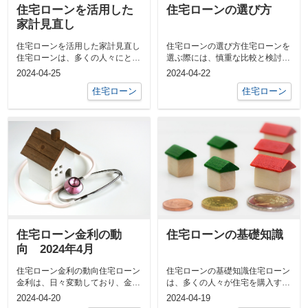
住宅ローンを活用した
住宅ローンの選び方
家計見直し
住宅ローンを活用した家計見直し
住宅ローンの選び方住宅ローンを
住宅ローンは、多くの人々にとっ
選ぶ際には、慎重な比較と検討が
て人生で最大の借金となります。
必要です。以下に、住宅ローンを
2024-04-25
2024-04-22
しかし、う...
選ぶ際のポ...
住宅ローン
住宅ローン
住宅ローン金利の動
住宅ローンの基礎知識
向 2024年4月
住宅ローン金利の動向住宅ローン
住宅ローンの基礎知識住宅ローン
金利は、日々変動しており、金融
は、多くの人々が住宅を購入する
機関の政策や市場の状況によって
際に利用する重要な金融商品で
2024-04-20
2024-04-19
影響を受け...
す。以下では...