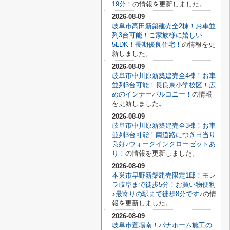
19分！
の情報を更新しました。
2026-08-09
岐阜市高田新築建売全2棟！お車並
列3台可能！ご家族様に嬉しい
5LDK！長期優良住宅！
の情報を更
新しました。
2026-08-09
岐阜市中川原新築建売全4棟！お車
並列3台可能！長良東小学校区！広
めのインナーバルコニー！
の情報
を更新しました。
2026-08-09
岐阜市中川原新築建売全3棟！お車
並列3台可能！南道路につき日当り
良好♪ウォークインクローゼットあ
り！
の情報を更新しました。
2026-08-09
本巣市早野新築建売限定1邸！モレ
ラ岐阜まで徒歩5分！お買い物便利
♪最寄りの駅まで徒歩8分です♪
の情
報を更新しました。
2026-08-09
岐阜市萱場南！パナホーム施工の