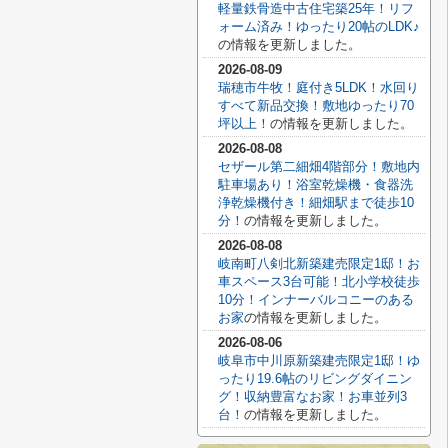
軽量鉄骨造中古住宅築25年！リフ
ォーム済み！ゆったり20帖のLDK♪
の情報を更新しました。
2026-08-09
瑞穂市牛牧！庭付き5LDK！水回り
すべて新品交換！敷地ゆったり70
坪以上！
の情報を更新しました。
2026-08-08
セザール第二細畑4階部分！敷地内
駐車場あり！浴室乾燥機・食器洗
浄乾燥機付き！細畑駅まで徒歩10
分！
の情報を更新しました。
2026-08-08
岐南町八剣北新築建売限定1邸！お
車スペース3台可能！北小学校徒歩
10分！インナーバルコニーのある
お家
の情報を更新しました。
2026-08-06
岐阜市中川原新築建売限定1邸！ゆ
ったり19.6帖のリビングダイニン
グ！収納豊富なお家！お車並列3
台！
の情報を更新しました。