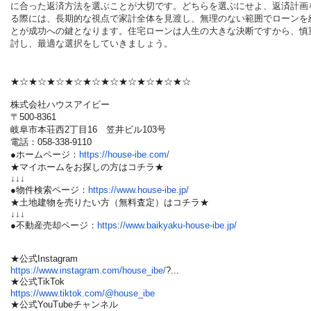
に合った返済方法を選ぶことが大切です。どちらを選ぶにせよ、返済計画
る際には、長期的な視点で家計全体を見渡し、無理のない範囲でローンを
とが成功への鍵となります。住宅ローンは人生の大きな決断ですから、慎
討し、最適な選択をしていきましょう。
★☆★☆★☆★☆★☆★☆★☆★☆★☆★☆
株式会社ハウスアイビー
〒500-8361
岐阜市本荘西2丁目16 笠井ビル103号
電話：058-338-9110
●ホームページ：
https://house-ibe.com/
★マイホームをお探しの方はコチラ★
↓↓↓
●物件検索ページ：
https://www.house-ibe.jp/
★土地建物を売りたい方（無料査定）はコチラ★
↓↓↓
●不動産売却ページ：
https://www.baikyaku-house-ibe.jp/
★公式Instagram
https://www.instagram.com/house_ibe/
?...
★公式TikTok
https://www.tiktok.com/@house_ibe
★公式YouTubeチャンネル