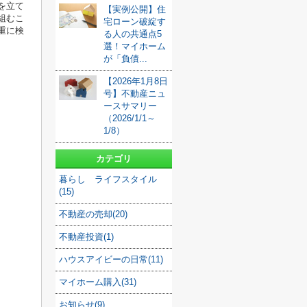
を立て
【実例公開】住
組むこ
宅ローン破綻す
重に検
る人の共通点5
選！マイホーム
が「負債...
【2026年1月8日
号】不動産ニュ
ースサマリー
（2026/1/1～
1/8）
カテゴリ
暮らし ライフスタイル
(15)
不動産の売却(20)
不動産投資(1)
ハウスアイビーの日常(11)
マイホーム購入(31)
お知らせ(9)