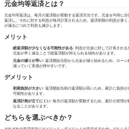
元金均等返済とは？
元金均等返済は、毎月の返済額が変動する返済方法です。元金を均等に分
返済し、それに対する利息が毎月計算されるため、返済初期の利息が多く
が減るにつれて利息も減少します。
メリット
総返済額が少なくなる可能性がある
: 利息が元金に対して計算される
元金が早く減ることで総返済額が抑えられる傾向があります。
元金の減りが早い
: 返済開始当初から元金が減り始めるため、ローン
減っていく実感が得やすいです。
デメリット
初期負担が大きい
: 返済開始当初の返済額が高いため、家計に負担が
可能性があります。
返済計画が立てにくい
: 毎月の返済額が変動するため、家計の管理が
なることがあります。
どちらを選ぶべきか？
それぞれの返済方法にはメリット・デメリットが存在するため、どちらを