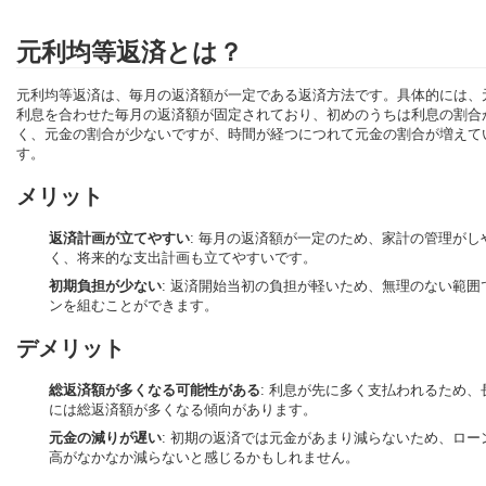
元利均等返済とは？
元利均等返済は、毎月の返済額が一定である返済方法です。具体的には、
利息を合わせた毎月の返済額が固定されており、初めのうちは利息の割合
く、元金の割合が少ないですが、時間が経つにつれて元金の割合が増えて
す。
メリット
返済計画が立てやすい
: 毎月の返済額が一定のため、家計の管理がし
く、将来的な支出計画も立てやすいです。
初期負担が少ない
: 返済開始当初の負担が軽いため、無理のない範囲
ンを組むことができます。
デメリット
総返済額が多くなる可能性がある
: 利息が先に多く支払われるため、
には総返済額が多くなる傾向があります。
元金の減りが遅い
: 初期の返済では元金があまり減らないため、ロー
高がなかなか減らないと感じるかもしれません。