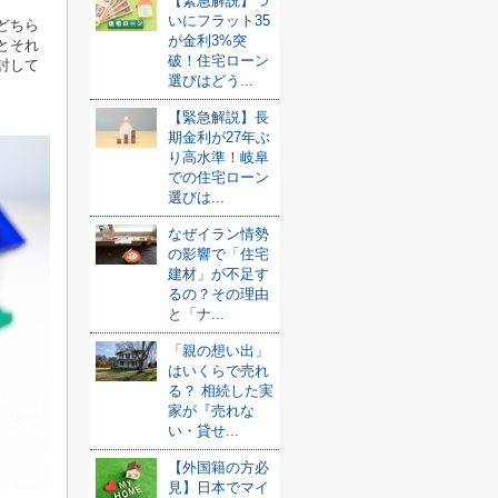
【緊急解説】つ
いにフラット35
どちら
が金利3%突
とそれ
破！住宅ローン
討して
選びはどう...
【緊急解説】長
期金利が27年ぶ
り高水準！岐阜
での住宅ローン
選びは...
なぜイラン情勢
の影響で「住宅
建材」が不足す
るの？その理由
と「ナ...
「親の想い出」
はいくらで売れ
る？ 相続した実
家が『売れな
い・貸せ...
【外国籍の方必
見】日本でマイ