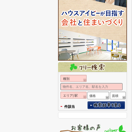
種別
エリア| 駅
価格
面積
-
件該当