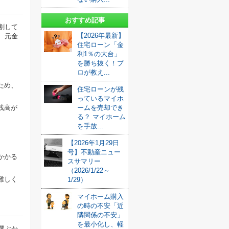
おすすめ記事
割して
【2026年最新】
、元金
住宅ローン「金
利1％の大台」
を勝ち抜く！プ
ロが教え...
ため、
住宅ローンが残
っているマイホ
ームを売却でき
残高が
る？ マイホーム
を手放...
【2026年1月29日
号】不動産ニュー
かかる
スサマリー
（2026/1/22～
難しく
1/29）
マイホーム購入
の時の不安「近
隣関係の不安」
を最小化し、軽
選ぶか