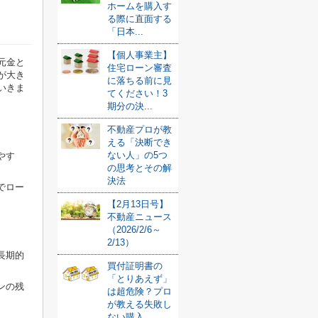
ホームを購入す
る際に直面する
「日本...
【個人事業主】
元金と
住宅ローン審査
が大き
に落ちる前に見
いきま
てください！3
期分の決...
不動産プロが教
える「決断でき
ない人」の5つ
やす
の思考とその解
決法
でロー
【2月13日号】
不動産ニュース
（2026/2/6～
2/13）
長期的
買付証明書の
「とりあえず」
ンの残
は超危険？プロ
が教える失敗し
ない購入...