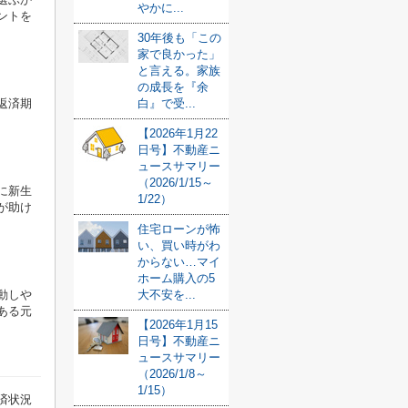
やかに...
ントを
30年後も「この
家で良かった」
と言える。家族
の成長を『余
白』で受...
返済期
【2026年1月22
日号】不動産ニ
ュースサマリー
（2026/1/15～
に新生
1/22）
が助け
住宅ローンが怖
い、買い時がわ
からない…マイ
ホーム購入の5
大不安を...
動しや
ある元
【2026年1月15
日号】不動産ニ
ュースサマリー
（2026/1/8～
1/15）
済状況