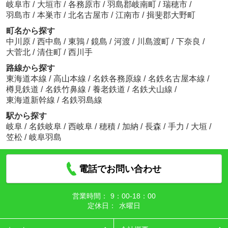
岐阜市
/
大垣市
/
各務原市
/
羽島郡岐南町
/
瑞穂市
/
羽島市
/
本巣市
/
北名古屋市
/
江南市
/
揖斐郡大野町
町名から探す
中川原
/
西中島
/
東鶉
/
鏡島
/
河渡
/
川島渡町
/
下奈良
/
大菅北
/
清住町
/
西川手
路線から探す
東海道本線
/
高山本線
/
名鉄各務原線
/
名鉄名古屋本線
/
樽見鉄道
/
名鉄竹鼻線
/
養老鉄道
/
名鉄犬山線
/
東海道新幹線
/
名鉄羽島線
駅から探す
岐阜
/
名鉄岐阜
/
西岐阜
/
穂積
/
加納
/
長森
/
手力
/
大垣
/
笠松
/
岐阜羽島
電話でお問い合わせ
営業時間：
9：00‐18：00
定休日：
水曜日