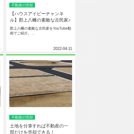
不動産の売却
【ハウスアイビーチャンネ
ル】郡上八幡の素敵な古民家♪
郡上八幡の素敵な古民家をYouTube動
画でご紹介。
https://youtu.be/cC4HTtd...
6
2022-04-11
不動産の売却
土地を分筆すれば不動産の一
部だけを売却できる！