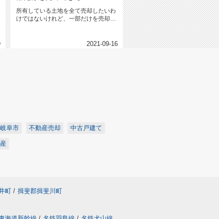
所有している土地を全て売却したいわ
けではないけれど、一部だけを売却し
たいというケースがあります...
9
2021-09-16
岐阜市
不動産売却
中古戸建て
産
井町
/
揖斐郡揖斐川町
東海道新幹線
/
名鉄羽島線
/
名鉄犬山線