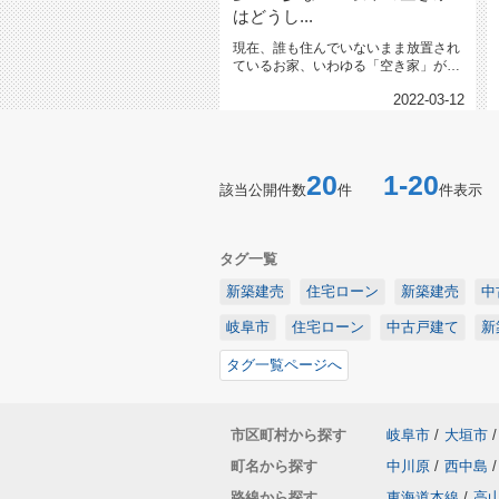
はどうし...
現在、誰も住んでいないまま放置され
ているお家、いわゆる「空き家」が社
会問題になってます。空き家は不動...
2022-03-12
20
1-20
該当公開件数
件
件表示
タグ一覧
新築建売
住宅ローン
新築建売
中
岐阜市
住宅ローン
中古戸建て
新
タグ一覧ページへ
市区町村から探す
岐阜市
/
大垣市
/
町名から探す
中川原
/
西中島
/
路線から探す
東海道本線
/
高