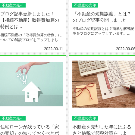
不動産の売却
不動産の売却
ブログ記事更新しました！
「不動産の短期譲渡」とは？
【相続不動産】取得費加算の
のブログ記事公開しました
特例とは...
不動産の短期譲渡とは？簡単な解説記
事をブログにアップしています。
相続不動産の「取得費加算の特例」に
↓↓↓https://www.bai...
ついての解説ブログをアップしまし
た。下記URLからお読みいただけま...
2022-09-11
2022-09-0
不動産の売却
不動産の売却
住宅ローンが残っている「家
不動産を売却した年にはふる
の売却」の知っておくべきポ
さと納税で節税対策をしよ