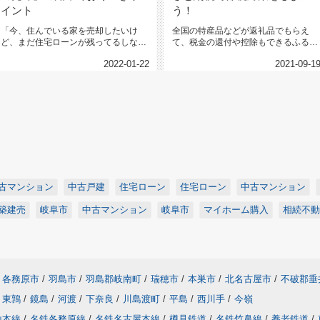
イント
う！
「今、住んでいる家を売却したいけ
全国の特産品などが返礼品でもらえ
ど、まだ住宅ローンが残ってるしな
て、税金の還付や控除もできるふるさ
ぁ…」というお悩みを時々耳にしま
と納税。 しかし、控除できる...
2022-01-22
2021-09-1
す。...
古マンション
中古戸建
住宅ローン
住宅ローン
中古マンション
築建売
岐阜市
中古マンション
岐阜市
マイホーム購入
相続不動
各務原市
/
羽島市
/
羽島郡岐南町
/
瑞穂市
/
本巣市
/
北名古屋市
/
不破郡垂
東鶉
/
鏡島
/
河渡
/
下奈良
/
川島渡町
/
平島
/
西川手
/
今嶺
山本線
/
名鉄各務原線
/
名鉄名古屋本線
/
樽見鉄道
/
名鉄竹鼻線
/
養老鉄道
/