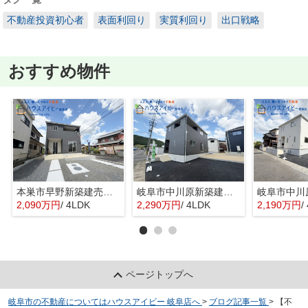
不動産投資初心者
表面利回り
実質利回り
出口戦略
おすすめ物件
本巣市早野新築建売限定1邸！モレラ岐阜まで徒歩5分！お買い物便利♪最寄りの駅まで徒歩8分です♪
岐阜市中川原新築建売全4棟！お車並列3台可能！長良東小学校区！広めのインナーバルコニー！
2,090万円
/ 4LDK
2,290万円
/ 4LDK
2,190万円
/
ページトップへ
岐阜市の不動産についてはハウスアイビー 岐阜店へ
>
ブログ記事一覧
>
【不