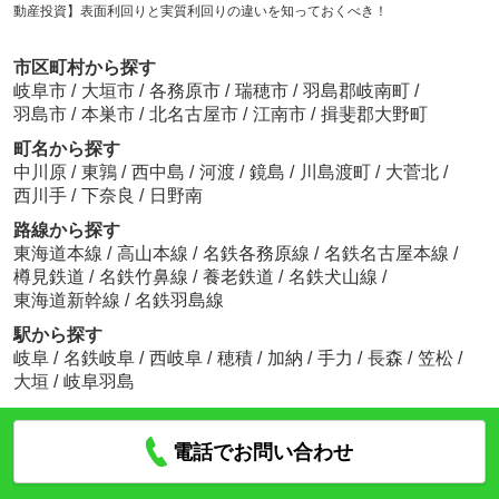
動産投資】表面利回りと実質利回りの違いを知っておくべき！
市区町村から探す
岐阜市
/
大垣市
/
各務原市
/
瑞穂市
/
羽島郡岐南町
/
羽島市
/
本巣市
/
北名古屋市
/
江南市
/
揖斐郡大野町
町名から探す
中川原
/
東鶉
/
西中島
/
河渡
/
鏡島
/
川島渡町
/
大菅北
/
西川手
/
下奈良
/
日野南
路線から探す
東海道本線
/
高山本線
/
名鉄各務原線
/
名鉄名古屋本線
/
樽見鉄道
/
名鉄竹鼻線
/
養老鉄道
/
名鉄犬山線
/
東海道新幹線
/
名鉄羽島線
駅から探す
岐阜
/
名鉄岐阜
/
西岐阜
/
穂積
/
加納
/
手力
/
長森
/
笠松
/
大垣
/
岐阜羽島
電話でお問い合わせ